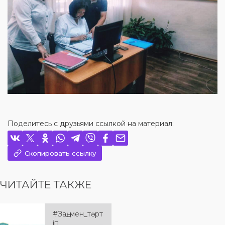
Поделитесь с друзьями ссылкой на материал:
Скопировать ссылку
ЧИТАЙТЕ ТАКЖЕ
#Заң_мен_тәрт
іп