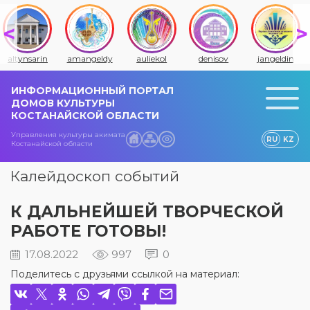
altynsarin
amangeldy
auliekol
denisov
jangeldin
ИНФОРМАЦИОННЫЙ ПОРТАЛ
ДОМОВ КУЛЬТУРЫ
КОСТАНАЙСКОЙ ОБЛАСТИ
Управления культуры акимата
RU
KZ
Костанайской области
Калейдоскоп событий
К ДАЛЬНЕЙШЕЙ ТВОРЧЕСКОЙ
РАБОТЕ ГОТОВЫ!
17.08.2022
997
0
Поделитесь с друзьями ссылкой на материал: