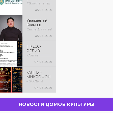
#Закон_и_по
рядок
05.08.2026
Уважаемый
Куаныш
Серикбаевич!
От всей
05.08.2026
души
поздравляем
ПРЕСС-
Вас с днём
РЕЛИЗ:
рождения!
«Алтын
микрофон –
04.08.2026
2026» XXIІ
Международ
«АЛТЫН
ный конкурс
МИКРОФОН
вокалистов
– 2026» В
КОСТАНАЕ! С
04.08.2026
13 по 15
августа в
городе
НОВОСТИ ДОМОВ КУЛЬТУРЫ
Костанае
состоится