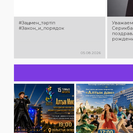
#Заң_мен_тәртіп
Уважаем
#Закон_и_порядок
Серикба
поздрав
рождени
05.08.2026