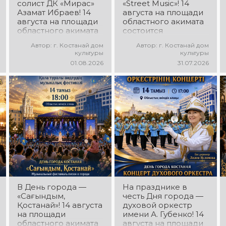
солист ДК «Мирас»
«Street Music»! 14
Азамат Ибраев! 14
августа на площади
августа на площади
областного акимата
областного акимата
состоится
состоится
концертная
Автор: г. Костанай дом
Автор: г. Костанай дом
концертная
программа
культуры
культуры
программа Азамата
молодёжных
01.08.2026
31.07.2026
Ибраева! Вас ждут
коллективов города
любимые песни,
«Street Music»! Вас
яркое выступление,
ждут современная
мощная энергия и
музыка, яркие
праздничное
выступления,
настроение!
мощная энергия и
праздничное
настроение!
В День города —
На празднике в
«Сағындым,
честь Дня города —
Қостанай»! 14 августа
духовой оркестр
на площади
имени А. Губенко! 14
областного акимата
августа на площади