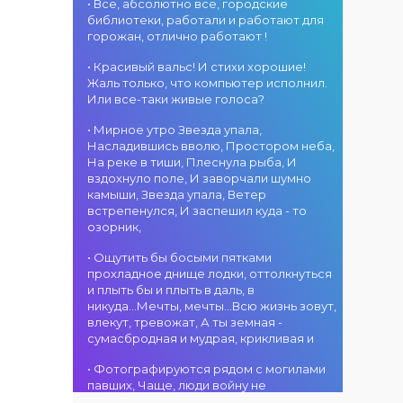
атмосфера!
областного
• Все, абсолютно все, городские
участием детских
г. Костанай дом
акимата
библиотеки, работали и работают для
творческих
культуры
состоится
горожан, отлично работают !
коллективов
В День города —
концертная
проекта «Даму
DJ-программа
программа
• Красивый вальс! И стихи хорошие!
бала»! Вас ждут
«MOVE &
ансамбля танца
Жаль только, что компьютер исполнил.
яркие
DANCE»! 14
«Карнавал»!
Или все-таки живые голоса?
выступления
августа на
Руководитель
02.08.2026
юных талантов,
площади
• Мирное утро Звезда упала,
ансамбля —
г. Костанай дом
прекрасные
областного
Насладившись вволю, Простором неба,
Шамиль
культуры
песни,
акимата
На реке в тиши, Плеснула рыба, И
Фахрутдинов. Вас
Костанай
зажигательные
состоится
вздохнуло поле, И заворчали шумно
ждут зрелищные
завоевал Гран-
танцы и
праздничная DJ-
камыши, Звезда упала, Ветер
хореографические
при
праздничное
программа! Вас
встрепенулся, И заспешил куда - то
постановки, яркие
настроение!
ждут
озорник,
образы,
современные
01.08.2026
зажигательные
музыкальные
г. Костанай дом
• Ощутить бы босыми пятками
ритмы и
хиты,
культуры
прохладное днище лодки, оттолкнуться
праздничное
зажигательные
#REPOST
и плыть бы и плыть в даль, в
настроение!
ритмы, мощная
@kstnews.kz - Во
никуда...Мечты, мечты...Всю жизнь зовут,
энергия и яркие
время
влекут, тревожат, А ты земная -
эмоции!
празднования 90-
сумасбродная и мудрая, крикливая и
летия со дня
01.08.2026
основания
• Фотографируются рядом с могилами
г. Костанай дом
Костанайской
павших, Чаще, люди войну не
культуры
области подвели
познавшие... Что ж я поодаль стою и