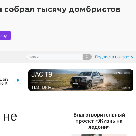
 собрал тысячу домбристов
лку