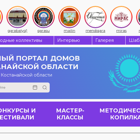
qarabalyq1
qarasu
mailin
mendiqara
miras
одные коллективы
Интервью
Галерея
Шабы
ЫЙ ПОРТАЛ
ДОМОВ
АНАЙСКОЙ ОБЛАСТИ
 Костанайской области
ОНКУРСЫ И
МАСТЕР-
МЕТОДИЧЕС
ЕСТИВАЛИ
КЛАССЫ
КОПИЛК