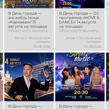
В День города —
В День города — DJ-
ансамбль танца
программа «MOVE &
«Карнавал»! 15
DANCE»! 14 августа
августа на площади
на площади
областного акимата
областного акимата
состоится
состоится
Автор: г. Костанай дом
Автор: г. Костанай дом
концертная
праздничная DJ-
культуры
культуры
программа
программа! Вас ждут
03.08.2026
02.08.2026
ансамбля танца
современные
«Карнавал»!
музыкальные хиты,
Руководитель
зажигательные
ансамбля — Шамиль
ритмы, мощная
Фахрутдинов. Вас
энергия и яркие
ждут зрелищные
эмоции!
хореографические
постановки, яркие
образы,
зажигательные
ритмы и
праздничное
настроение!
В День города —
В День города —