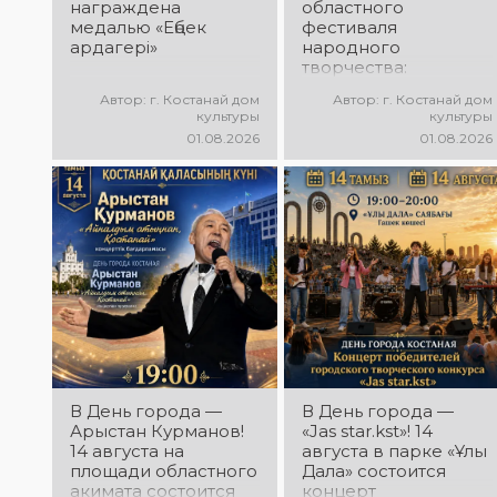
награждена
областного
медалью «Еңбек
фестиваля
ардагері»
народного
творчества:
миллионы в культуру
Автор: г. Костанай дом
Автор: г. Костанай дом
культуры
культуры
01.08.2026
01.08.2026
В День города —
В День города —
Арыстан Курманов!
«Jas star.kst»! 14
14 августа на
августа в парке «Ұлы
площади областного
Дала» состоится
акимата состоится
концерт