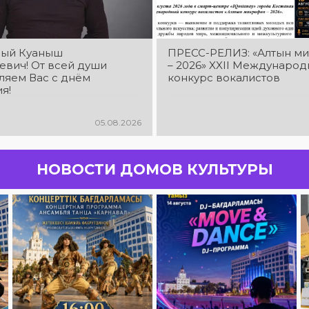
ый Куаныш
ПРЕСС-РЕЛИЗ: «Алтын м
евич! От всей души
– 2026» XXIІ Междунаро
ляем Вас с днём
конкурс вокалистов
я!
05.08.2026
НОВОСТИ ДОМОВ КУЛЬТУРЫ