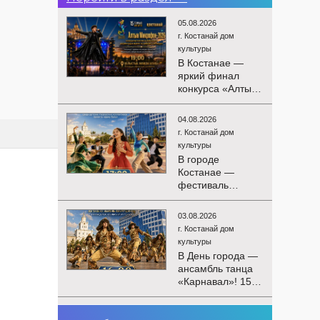
05.08.2026
г. Костанай дом
культуры
В Костанае —
яркий финал
конкурса «Алтын
Микрофон-2026»!
15 августа
04.08.2026
состоятся
г. Костанай дом
церемония
культуры
награждения
В городе
победителей и
Костанае —
гала-концерт
фестиваль
Международного
детского
конкурса
творчества
вокалистов! Вас
03.08.2026
«Алтын дән»! 15
ждут яркие
г. Костанай дом
августа на
выступления
культуры
площади
лучших
В День города —
областного
исполнителей,
ансамбль танца
акимата
незабываемые
«Карнавал»! 15
состоится
эмоции и особая
августа на
фестиваль
праздничная
площади
«Алтын дән» с
02.08.2026