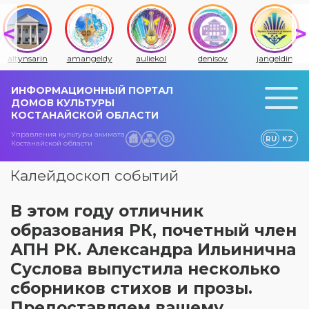
altynsarin
amangeldy
auliekol
denisov
jangeldin
ИНФОРМАЦИОННЫЙ ПОРТАЛ
ДОМОВ КУЛЬТУРЫ
КОСТАНАЙСКОЙ ОБЛАСТИ
Управления культуры акимата
RU
KZ
Костанайской области
Калейдоскоп событий
В этом году отличник
образования РК, почетный член
АПН РК. Александра Ильинична
Суслова выпустила несколько
сборников стихов и прозы.
Предоставляем вашему