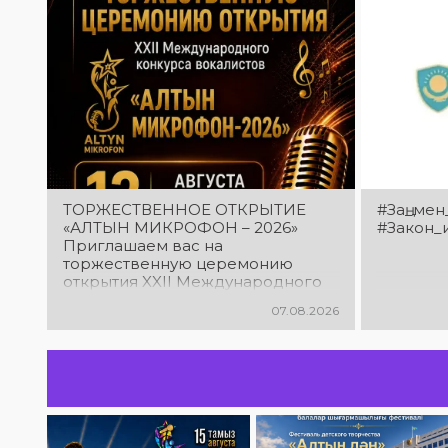
ТОРЖЕСТВЕННОЕ ОТКРЫТИЕ
#Заң_мен
«АЛТЫН МИКРОФОН – 2026»
#Закон_
Приглашаем вас на
торжественную церемонию
открытия XXII Международного
конкурса вокалистов «Алтын
07.08.2026
микрофон – 2026»! В этот день
талантливые исполнители из
разных стран встретятся на
одной площадке, чтобы открыть
яркий праздник музыки и
творчества. Станьте свидетелями
начала большого вокального
состязания! Приходите