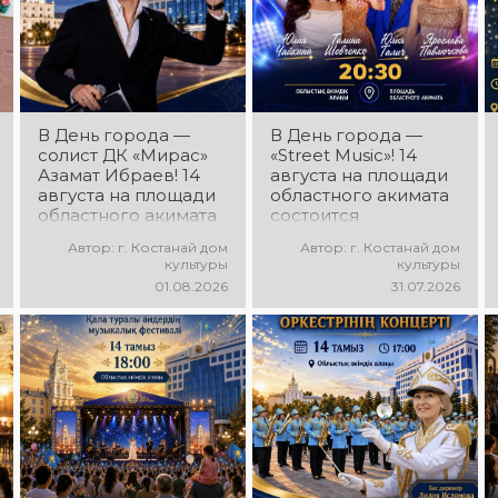
постановки, яркие
образы,
зажигательные
ритмы и
праздничное
настроение!
В День города —
В День города —
солист ДК «Мирас»
«Street Music»! 14
Азамат Ибраев! 14
августа на площади
августа на площади
областного акимата
областного акимата
состоится
состоится
концертная
Автор: г. Костанай дом
Автор: г. Костанай дом
концертная
программа
культуры
культуры
программа Азамата
молодёжных
01.08.2026
31.07.2026
Ибраева! Вас ждут
коллективов города
любимые песни,
«Street Music»! Вас
яркое выступление,
ждут современная
мощная энергия и
музыка, яркие
праздничное
выступления,
настроение!
мощная энергия и
праздничное
настроение!