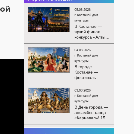
кой
05.08.2026
г. Костанай дом
культуры
В Костанае —
яркий финал
конкурса «Алтын
Микрофон-2026»!
15 августа
04.08.2026
состоятся
г. Костанай дом
церемония
культуры
награждения
В городе
победителей и
Костанае —
гала-концерт
фестиваль
Международного
детского
конкурса
творчества
вокалистов! Вас
03.08.2026
«Алтын дән»! 15
ждут яркие
г. Костанай дом
августа на
выступления
культуры
площади
лучших
В День города —
областного
исполнителей,
ансамбль танца
акимата
незабываемые
«Карнавал»! 15
состоится
эмоции и особая
августа на
фестиваль
праздничная
площади
«Алтын дән» с
02.08.2026