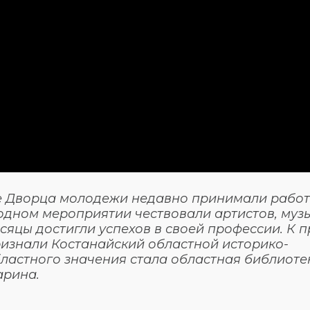
не Дворца молодежи недавно принимали рабо
одном мероприятии чествовали артистов, муз
сяцы достигли успехов в своей профессии. К п
ризнали Костанайский областной историко-
ластного значения стала областная библиоте
арина.