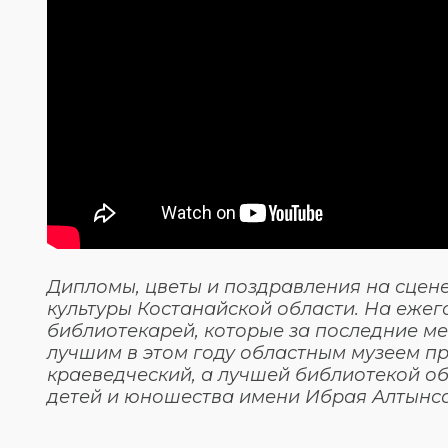
Дипломы, цветы и поздравления на сце
культуры Костанайской области. На ежег
библиотекарей, которые за последние ме
лучшим в этом году областным музеем п
краеведческий, а лучшей библиотекой об
детей и юношества имени Ибрая Алтынс