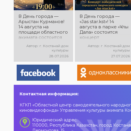
В День города —
В День города —
Арыстан Курманов!
«Jas star.kst»! 14
14 августа на
августа в парке «Ұлы
площади областного
Дала» состоится
акимата состоится
концерт
концертная
победителей
Автор: г. Костанай дом
Автор: г. Костанай дом
программа
городского
культуры
культуры
Арыстана
творческого
28.07.2026
27.07.2026
Курманова
конкурса «Jas
«Айналдым атыңнан,
star.kst»! Вас ждут
Қостанай»! Вас ждут
яркие выступления
любимые песни,
молодых талантов,
яркое выступление
современные песни,
и праздничное
мощная энергия и
настроение!
праздничное
Контактная информация:
настроение!
КГКП «Областной центр самодеятельного народног
киновидеофонда» Управления культуры акимата Ко
Юридический адрес:
110000, Республика Казахстан, город Костана
Лермонтова, 15