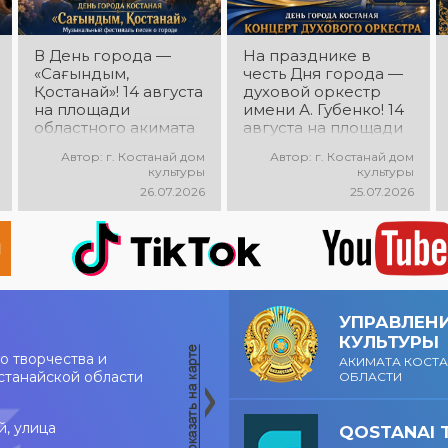
В День города —
На празднике в
«Сағындым,
честь Дня города —
Қостанай»! 14 августа
духовой оркестр
на площади
имени А. Губенко! 14
областного акимата
августа на площади
состоится
областного акимата
Автор: г. Костанай дом
Автор: г. Костанай дом
музыкальный
состоится
культуры
культуры
фестиваль песен о
праздничный
26.07.2026
25.07.2026
городе «Сағындым,
концерт оркестра.
Қостанай»! Вас ждут
Главный дирижёр —
прекрасные песни о
Лилия Ислямова. Вас
родном городе,
ждут живая музыка,
яркие выступления и
яркие выступления и
праздничная
праздничное
атмосфера!
настроение!
УПРАВЛЕН
КУЛЬТУРЫ
о творчества и
АКИМАТА КОСТ
станайской области
ОБЛАСТИ
й, улица
QOSTANAI 