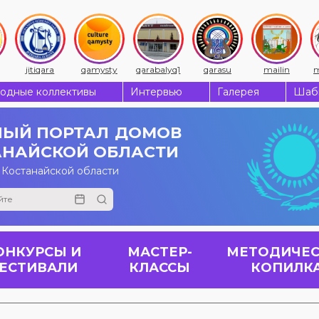
jitiqara
qamysty
qarabalyq1
qarasu
mailin
m
одные коллективы
Интервью
Галерея
Шабы
ЫЙ ПОРТАЛ
ДОМОВ
АНАЙСКОЙ ОБЛАСТИ
 Костанайской области
ОНКУРСЫ И
МАСТЕР-
МЕТОДИЧЕС
ЕСТИВАЛИ
КЛАССЫ
КОПИЛК