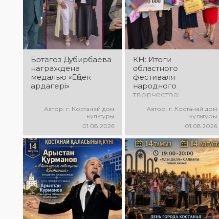
незабываемые
прекрасные песни,
эмоции и особая
зажигательные
праздничная
танцы и
атмосфера!
праздничное
настроение!
Ботагоз Дубирбаева
КН: Итоги
награждена
областного
медалью «Еңбек
фестиваля
ардагері»
народного
творчества:
миллионы в культуру
Автор: г. Костанай дом
Автор: г. Костанай дом
культуры
культуры
01.08.2026
01.08.2026