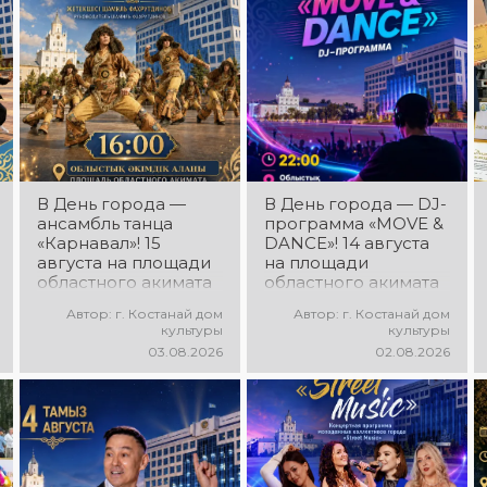
В День города —
В День города — DJ-
ансамбль танца
программа «MOVE &
«Карнавал»! 15
DANCE»! 14 августа
августа на площади
на площади
областного акимата
областного акимата
состоится
состоится
Автор: г. Костанай дом
Автор: г. Костанай дом
концертная
праздничная DJ-
культуры
культуры
программа
программа! Вас ждут
03.08.2026
02.08.2026
ансамбля танца
современные
«Карнавал»!
музыкальные хиты,
Руководитель
зажигательные
ансамбля — Шамиль
ритмы, мощная
Фахрутдинов. Вас
энергия и яркие
ждут зрелищные
эмоции!
хореографические