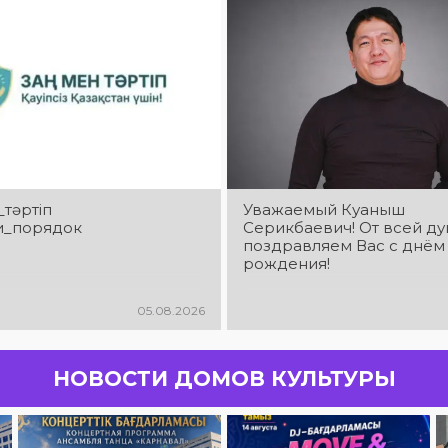
_тәртіп
Уважаемый Куаныш
и_порядок
Серикбаевич! От всей д
поздравляем Вас с днём
рождения!
05.08.2026
НОВОСТИ ДОМОВ КУЛЬТУРЫ