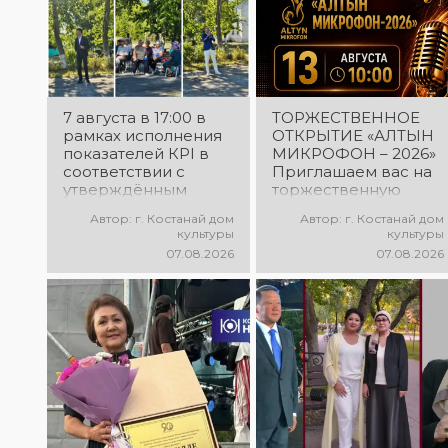
7 августа в 17:00 в
ТОРЖЕСТВЕННОЕ
рамках исполнения
ОТКРЫТИЕ «АЛТЫН
показателей КРІ в
МИКРОФОН – 2026»
соответствии с
Приглашаем вас на
утверждённым
торжественную
планом состоялся
церемонию
Автор: г. Костанай дом
Автор: г. Костанай дом
выездной концерт
открытия XXII
культуры
культуры
посвященной
Международного
07.08.2026
07.08.2026
экологической
конкурса
акции «Таза
вокалистов «Алтын
Казахстан». в
микрофон – 2026»! В
Мендыкаринский
этот день
район (п. Красная
талантливые
Пресня)
исполнители из
разных стран
встретятся на одной
площадке, чтобы
открыть яркий
праздник музыки и