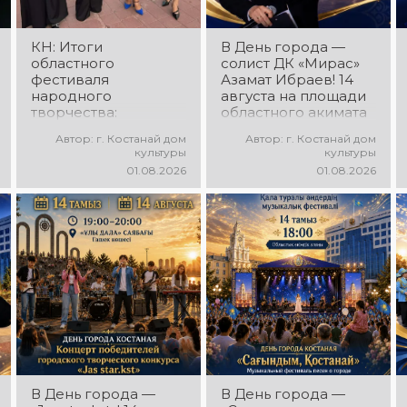
настроение!
праздничное
настроение!
КН: Итоги
В День города —
областного
солист ДК «Мирас»
фестиваля
Азамат Ибраев! 14
народного
августа на площади
творчества:
областного акимата
миллионы в культуру
состоится
Автор: г. Костанай дом
Автор: г. Костанай дом
концертная
культуры
культуры
программа Азамата
01.08.2026
01.08.2026
Ибраева! Вас ждут
любимые песни,
яркое выступление,
мощная энергия и
праздничное
настроение!
В День города —
В День города —