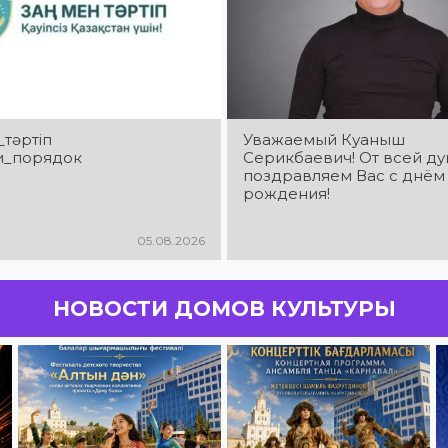
_тәртіп
Уважаемый Куаныш
и_порядок
Серикбаевич! От всей д
поздравляем Вас с днём
рождения!
05.08.2026
НОВОСТИ ДОМОВ КУЛЬТУРЫ