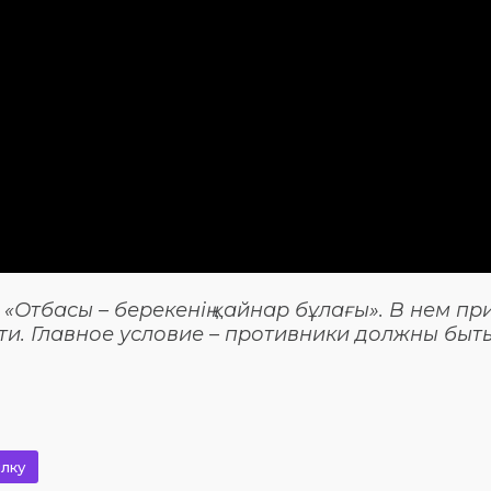
Отбасы – берекенің қайнар бұлағы». В нем пр
ти. Главное условие – противники должны быт
лку