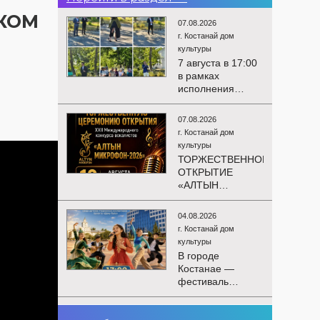
СКОМ
07.08.2026
г. Костанай дом
культуры
7 августа в 17:00
в рамках
исполнения
показателей КРІ в
соответствии с
07.08.2026
утверждённым
г. Костанай дом
планом
культуры
состоялся
ТОРЖЕСТВЕННОЕ
выездной концерт
ОТКРЫТИЕ
посвященной
«АЛТЫН
экологической
МИКРОФОН –
акции «Таза
2026»
Казахстан». в
04.08.2026
Приглашаем вас
Мендыкаринский
г. Костанай дом
на
район (п. Красная
культуры
торжественную
Пресня)
В городе
церемонию
Костанае —
открытия XXII
фестиваль
Международного
детского
конкурса
творчества
вокалистов
03.08.2026