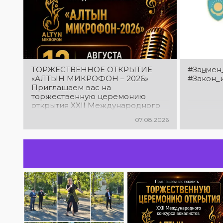
ТОРЖЕСТВЕННОЕ ОТКРЫТИЕ
#Заң_мен
«АЛТЫН МИКРОФОН – 2026»
#Закон_
Приглашаем вас на
торжественную церемонию
открытия XXII Международного
конкурса вокалистов «Алтын
07.08.2026
микрофон – 2026»! В этот день
талантливые исполнители из
разных стран встретятся на
одной площадке, чтобы открыть
яркий праздник музыки и
творчества. Станьте свидетелями
начала большого вокального
состязания! Приходите
поддержать талантливых
исполнителей!