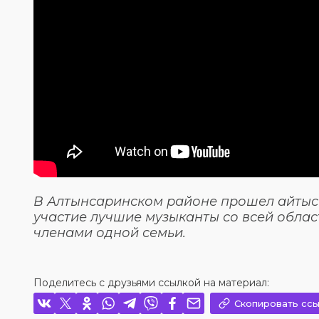
В Алтынсаринском районе прошел айтыс «
участие лучшие музыканты со всей облас
членами одной семьи.
Поделитесь с друзьями ссылкой на материал:
Скопировать ссы