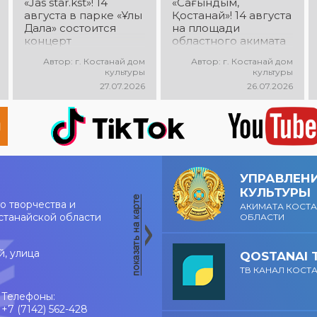
«Jas star.kst»! 14
«Сағындым,
августа в парке «Ұлы
Қостанай»! 14 августа
Дала» состоится
на площади
концерт
областного акимата
победителей
состоится
Автор: г. Костанай дом
Автор: г. Костанай дом
городского
музыкальный
культуры
культуры
творческого
фестиваль песен о
27.07.2026
26.07.2026
конкурса «Jas
городе «Сағындым,
star.kst»! Вас ждут
Қостанай»! Вас ждут
яркие выступления
прекрасные песни о
молодых талантов,
родном городе,
современные песни,
яркие выступления и
мощная энергия и
праздничная
праздничное
атмосфера!
УПРАВЛЕН
настроение!
КУЛЬТУРЫ
о творчества и
АКИМАТА КОСТ
станайской области
ОБЛАСТИ
й, улица
QOSTANAI 
ТВ КАНАЛ КОСТ
Телефоны:
+7 (7142) 562-428