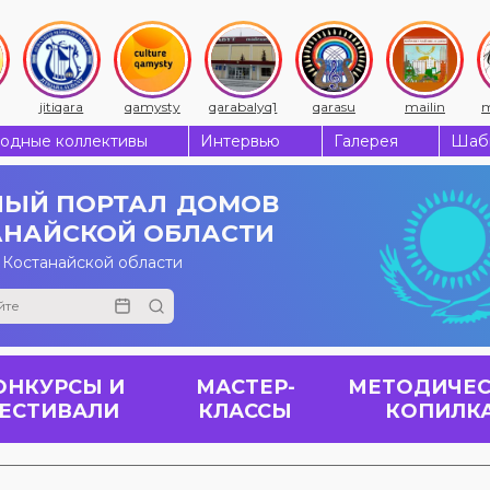
jitiqara
qamysty
qarabalyq1
qarasu
mailin
m
одные коллективы
Интервью
Галерея
Шабы
ЫЙ ПОРТАЛ
ДОМОВ
АНАЙСКОЙ ОБЛАСТИ
 Костанайской области
ОНКУРСЫ И
МАСТЕР-
МЕТОДИЧЕС
ЕСТИВАЛИ
КЛАССЫ
КОПИЛК