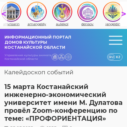
altynsarin
amangeldy
auliekol
denisov
jangeldin
ИНФОРМАЦИОННЫЙ ПОРТАЛ
ДОМОВ КУЛЬТУРЫ
КОСТАНАЙСКОЙ ОБЛАСТИ
Управления культуры акимата
RU
KZ
Костанайской области
Калейдоскоп событий
15 марта Костанайский
инженерно-экономический
университет имени М. Дулатова
провёл Zoom-конференцию по
теме: «ПРОФОРИЕНТАЦИЯ»