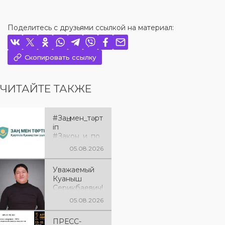
Поделитесь с друзьями ссылкой на материал:
Скопировать ссылку
ЧИТАЙТЕ ТАКЖЕ
#Заң_мен_тәрт
іп
#Закон_и_по
рядок
05.08.2026
Уважаемый
Куаныш
Серикбаевич!
От всей
05.08.2026
души
поздравляем
ПРЕСС-
Вас с днём