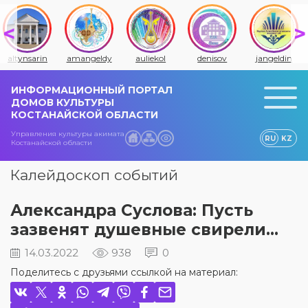
altynsarin
amangeldy
auliekol
denisov
jangeldin
ИНФОРМАЦИОННЫЙ ПОРТАЛ
ДОМОВ КУЛЬТУРЫ
КОСТАНАЙСКОЙ ОБЛАСТИ
Управления культуры акимата
RU
KZ
Костанайской области
Калейдоскоп событий
Александра Суслова: Пусть
зазвенят душевные свирели...
14.03.2022
938
0
Поделитесь с друзьями ссылкой на материал: