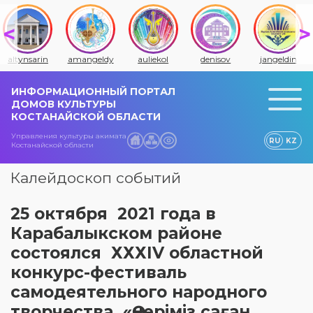
altynsarin
amangeldy
auliekol
denisov
jangeldin
ИНФОРМАЦИОННЫЙ ПОРТАЛ
ДОМОВ КУЛЬТУРЫ
КОСТАНАЙСКОЙ ОБЛАСТИ
Управления культуры акимата
RU
KZ
Костанайской области
Калейдоскоп событий
25 октября 2021 года в
Карабалыкском районе
состоялся ХХХIV областной
конкурс-фестиваль
самодеятельного народного
творчества «Өнеріміз саған,