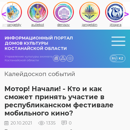
amangeldy
auliekol
denisov
jangeldin
jitiqara
ИНФОРМАЦИОННЫЙ ПОРТАЛ
ДОМОВ КУЛЬТУРЫ
КОСТАНАЙСКОЙ ОБЛАСТИ
Управления культуры акимата
RU
KZ
Костанайской области
Калейдоскоп событий
Мотор! Начали! - Кто и как
сможет принять участие в
республиканском фестивале
мобильного кино?
20.10.2021
1335
0