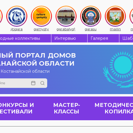
jitiqara
qamysty
qarabalyq1
qarasu
mailin
m
одные коллективы
Интервью
Галерея
Шабы
ЫЙ ПОРТАЛ
ДОМОВ
АНАЙСКОЙ ОБЛАСТИ
 Костанайской области
ОНКУРСЫ И
МАСТЕР-
МЕТОДИЧЕС
ЕСТИВАЛИ
КЛАССЫ
КОПИЛК