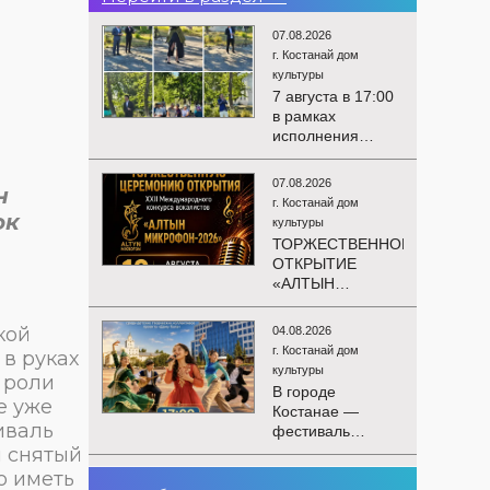
07.08.2026
г. Костанай дом
культуры
7 августа в 17:00
в рамках
исполнения
показателей КРІ в
соответствии с
07.08.2026
н
утверждённым
г. Костанай дом
планом
ок
культуры
состоялся
ТОРЖЕСТВЕННОЕ
выездной концерт
ОТКРЫТИЕ
посвященной
«АЛТЫН
экологической
МИКРОФОН –
акции «Таза
2026»
кой
Казахстан». в
04.08.2026
Приглашаем вас
Мендыкаринский
г. Костанай дом
 в руках
на
район (п. Красная
культуры
 роли
торжественную
Пресня)
В городе
церемонию
е уже
Костанае —
открытия XXII
иваль
фестиваль
Международного
детского
м снятый
конкурса
творчества
о иметь
вокалистов
03.08.2026