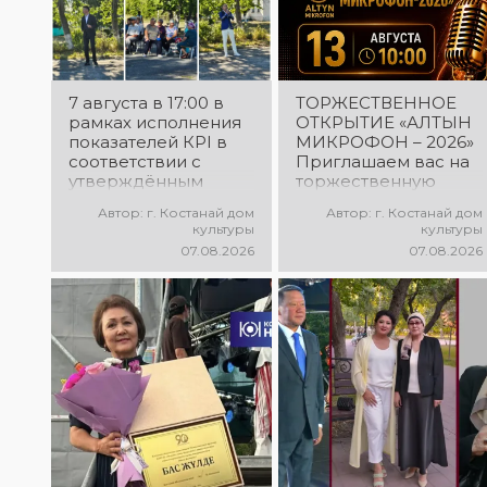
7 августа в 17:00 в
ТОРЖЕСТВЕННОЕ
рамках исполнения
ОТКРЫТИЕ «АЛТЫН
показателей КРІ в
МИКРОФОН – 2026»
соответствии с
Приглашаем вас на
утверждённым
торжественную
планом состоялся
церемонию
Автор: г. Костанай дом
Автор: г. Костанай дом
выездной концерт
открытия XXII
культуры
культуры
посвященной
Международного
07.08.2026
07.08.2026
экологической
конкурса
акции «Таза
вокалистов «Алтын
Казахстан». в
микрофон – 2026»! В
Мендыкаринский
этот день
район (п. Красная
талантливые
Пресня)
исполнители из
разных стран
встретятся на одной
площадке, чтобы
открыть яркий
праздник музыки и
творчества. Станьте