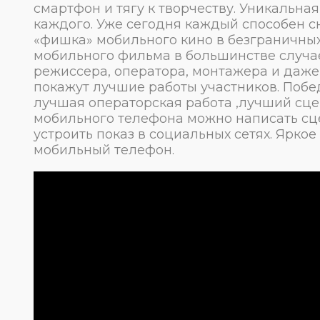
смартфон и тягу к творчеству. Уникальна
каждого. Уже сегодня каждый способен сн
«фишка» мобильного кино в безграничных
мобильного фильма в большинстве случа
режиссера, оператора, монтажера и даже
покажут лучшие работы участников. Побе
лучшая операторская работа ,лучший сце
мобильного телефона можно написать сце
устроить показ в социальных сетях. Ярко
мобильный телефон.