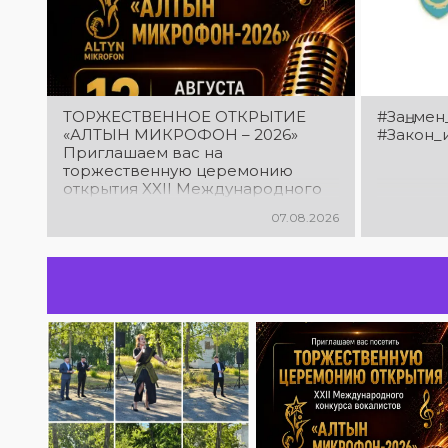
ТОРЖЕСТВЕННОЕ ОТКРЫТИЕ
#Заң_мен
«АЛТЫН МИКРОФОН – 2026»
#Закон_
Приглашаем вас на
торжественную церемонию
открытия XXII Международного
конкурса вокалистов «Алтын
07.08.2026
микрофон – 2026»! В этот день
талантливые исполнители из
разных стран встретятся на
одной площадке, чтобы открыть
яркий праздник музыки и
творчества. Станьте свидетелями
начала большого вокального
состязания! Приходите
поддержать талантливых
исполнителей!