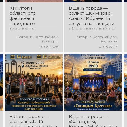
настроение!
КН: Итоги
В День города —
областного
солист ДК «Мирас»
фестиваля
Азамат Ибраев! 14
народного
августа на площади
творчества:
областного акимата
миллионы в культуру
состоится
Автор: г. Костанай дом
Автор: г. Костанай дом
концертная
культуры
культуры
программа Азамата
01.08.2026
01.08.2026
Ибраева! Вас ждут
любимые песни,
яркое выступление,
мощная энергия и
праздничное
настроение!
В День города —
В День города —
«Jas star.kst»! 14
«Сағындым,
августа в парке «Ұлы
Қостанай»! 14 августа