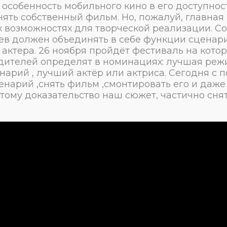
я особенность мобильного кино в его доступнос
ять собственный фильм. Но, пожалуй, главная
 возможностях для творческой реализации. С
ев должен объединять в себе функции сценари
 актера. 26 ноября пройдёт фестиваль на кото
дителей определят в номинациях: лучшая реж
нарий , лучший актёр или актриса. Сегодня с
нарий ,снять фильм ,смонтировать его и даже
е тому доказательство наш сюжет, частично сня