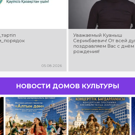
_тәртіп
Уважаемый Куаныш
и_порядок
Серикбаевич! От всей д
поздравляем Вас с днём
рождения!
05.08.2026
НОВОСТИ ДОМОВ КУЛЬТУРЫ