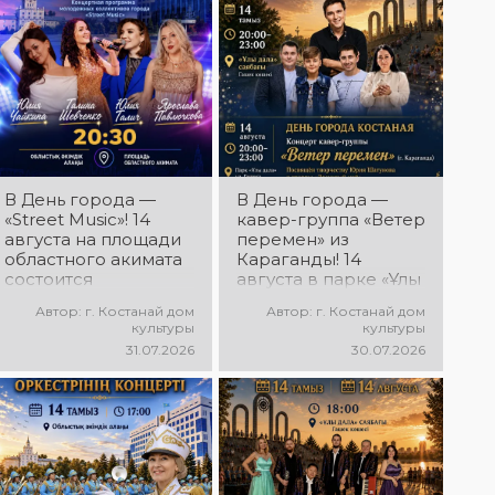
праздничная
современные
На празднике в
энергия и яркие
музыкальный
атмосфера!
песни, мощная
честь Дня города
эмоции!
фестиваль песен
энергия и
— духовой
о городе
праздничное
оркестр имени А.
«Сағындым,
настроение!
Губенко! 14
Қостанай»! Вас
24.07.2026
августа на
ждут прекрасные
г. Костанай дом
площади
песни о родном
культуры
областного
городе, яркие
На сцене Дня
акимата
выступления и
города —
состоится
В День города —
В День города —
праздничная
костанайский ВИА
праздничный
«Street Music»! 14
кавер-группа «Ветер
атмосфера!
«Караван»! 14
концерт оркестра.
августа на площади
перемен» из
августа в парке
Главный дирижёр
24.07.2026
областного акимата
Караганды! 14
«Ұлы Дала»
— Лилия
г. Костанай дом
состоится
августа в парке «Ұлы
состоится
Ислямова. Вас
культуры
концертная
Дала» состоится
праздничный
ждут живая
Костанай,
Автор: г. Костанай дом
Автор: г. Костанай дом
программа
концерт,
концерт ВИА
музыка, яркие
встречай ALEM!
культуры
культуры
молодёжных
посвящённый
«Караван»! Вас
выступления и
15 августа на
31.07.2026
30.07.2026
коллективов города
творчеству Юрия
ждут любимые
праздничное
праздничном
«Street Music»! Вас
Шатунова и группы
песни, живая
настроение!
концерте,
ждут современная
«Ласковый май»! Вас
музыка, яркие
23.07.2026
посвящённом
музыка, яркие
ждут любимые
эмоции и
г. Костанай дом
Дню города,
выступления,
песни, тёплые
праздничное
культуры
выступит ALEM!
мощная энергия и
воспоминания и
настроение!
В рамках
@xcialem
праздничное
особая музыкальная
празднования