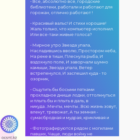
«Алтын дән»! 15
• Все, абсолютно все, городские
«Алтын
г. Костанай дом
августа на
библиотеки, работали и работают для
микрофон –
культуры
площади
горожан, отлично работают !
2026»! В этот
В День города —
областного
день талантливые
ансамбль танца
акимата
• Красивый вальс! И стихи хорошие!
исполнители из
«Карнавал»! 15
состоится
Жаль только, что компьютер исполнил.
разных стран
августа на
фестиваль
Или все-таки живые голоса?
встретятся на
площади
«Алтын дән» с
02.08.2026
одной площадке,
областного
• Мирное утро Звезда упала,
участием детских
г. Костанай дом
чтобы открыть
акимата
Насладившись вволю, Простором неба,
творческих
культуры
яркий праздник
состоится
На реке в тиши, Плеснула рыба, И
коллективов
В День города —
музыки и
концертная
вздохнуло поле, И заворчали шумно
проекта «Даму
DJ-программа
творчества.
программа
камыши, Звезда упала, Ветер
бала»! Вас ждут
«MOVE &
Станьте
ансамбля танца
встрепенулся, И заспешил куда - то
яркие
DANCE»! 14
свидетелями
«Карнавал»!
озорник,
выступления
августа на
начала большого
Руководитель
02.08.2026
юных талантов,
площади
вокального
ансамбля —
г. Костанай дом
• Ощутить бы босыми пятками
прекрасные
областного
состязания!
Шамиль
культуры
прохладное днище лодки, оттолкнуться
песни,
акимата
Приходите
Фахрутдинов. Вас
Костанай
и плыть бы и плыть в даль, в
зажигательные
состоится
поддержать
ждут зрелищные
завоевал Гран-
никуда...Мечты, мечты...Всю жизнь зовут,
танцы и
праздничная DJ-
талантливых
хореографические
при
влекут, тревожат, А ты земная -
праздничное
программа! Вас
исполнителей!
постановки, яркие
сумасбродная и мудрая, крикливая и
настроение!
ждут
образы,
современные
01.08.2026
зажигательные
• Фотографируются рядом с могилами
музыкальные
г. Костанай дом
ритмы и
павших, Чаще, люди войну не
хиты,
культуры
праздничное
познавшие... Что ж я поодаль стою и