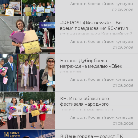
Автор: г. Костанай дом культуры
02.08.2026
#REPOST @kstnews.kz - Во
время празднования 90-летия
со дня основания Костанайской
области подвели итоги 38-го
Автор: г. Костанай дом культуры
фестиваля самодеятельного
01.08.2026
народного творчества
Ботагоз Дубирбаева
награждена медалью «Еңбек
ардагері»
Автор: г. Костанай дом культуры
01.08.2026
КН: Итоги областного
фестиваля народного
творчества: миллионы в
культуру
Автор: г. Костанай дом культуры
01.08.2026
В День города — солист ДК