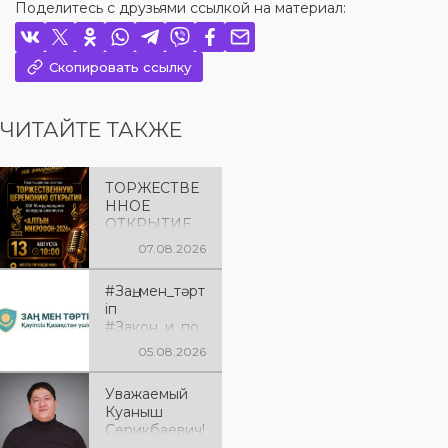
Поделитесь с друзьями ссылкой на материал:
Скопировать ссылку
ЧИТАЙТЕ ТАКЖЕ
ТОРЖЕСТВЕ
ННОЕ
ОТКРЫТИЕ
«АЛТЫН
07.08.2026
МИКРОФОН
– 2026»
#Заң_мен_тәрт
Приглашаем
іп
вас на
#Закон_и_по
торжественн
рядок
ую
05.08.2026
церемонию
открытия XXII
Уважаемый
Международ
Куаныш
ного
Серикбаевич!
конкурса
От всей