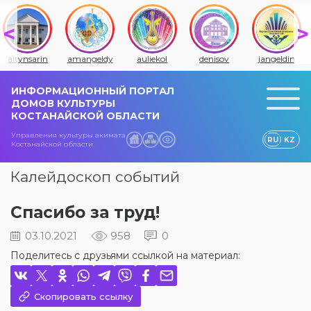
altynsarin
amangeldy
auliekol
denisov
jangeldin
ИНФОРМАЦИОННЫЙ ПОРТАЛ
ДОМОВ КУЛЬТУРЫ
КОСТАНАЙСКОЙ ОБЛАСТИ
Управления культуры акимата
RU
KZ
Костанайской области
Калейдоскоп событий
Спасибо за труд!
03.10.2021
958
0
Поделитесь с друзьями ссылкой на материал:
Скопировать ссылку