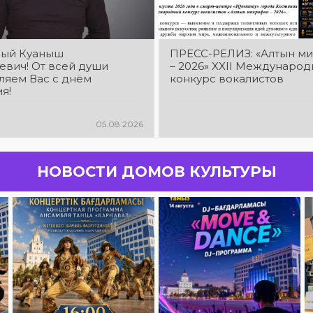
ый Куаныш
ПРЕСС-РЕЛИЗ: «Алтын м
евич! От всей души
– 2026» XXIІ Междунаро
ляем Вас с днём
конкурс вокалистов
я!
05.08.2026
НОВОСТИ ДОМОВ КУЛЬТУРЫ