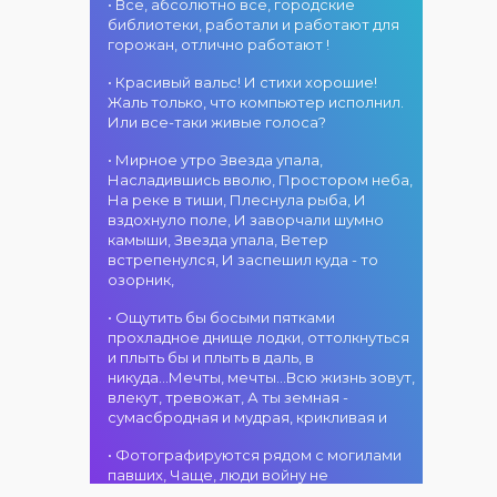
атмосфера!
областного
• Все, абсолютно все, городские
участием детских
г. Костанай дом
акимата
библиотеки, работали и работают для
творческих
культуры
состоится
горожан, отлично работают !
коллективов
В День города —
концертная
проекта «Даму
DJ-программа
программа
• Красивый вальс! И стихи хорошие!
бала»! Вас ждут
«MOVE &
ансамбля танца
Жаль только, что компьютер исполнил.
яркие
DANCE»! 14
«Карнавал»!
Или все-таки живые голоса?
выступления
августа на
Руководитель
02.08.2026
юных талантов,
площади
• Мирное утро Звезда упала,
ансамбля —
г. Костанай дом
прекрасные
областного
Насладившись вволю, Простором неба,
Шамиль
культуры
песни,
акимата
На реке в тиши, Плеснула рыба, И
Фахрутдинов. Вас
Костанай
зажигательные
состоится
вздохнуло поле, И заворчали шумно
ждут зрелищные
завоевал Гран-
танцы и
праздничная DJ-
камыши, Звезда упала, Ветер
хореографические
при
праздничное
программа! Вас
встрепенулся, И заспешил куда - то
постановки, яркие
настроение!
ждут
озорник,
образы,
современные
01.08.2026
зажигательные
музыкальные
г. Костанай дом
• Ощутить бы босыми пятками
ритмы и
хиты,
культуры
прохладное днище лодки, оттолкнуться
праздничное
зажигательные
#REPOST
и плыть бы и плыть в даль, в
настроение!
ритмы, мощная
@kstnews.kz - Во
никуда...Мечты, мечты...Всю жизнь зовут,
энергия и яркие
время
влекут, тревожат, А ты земная -
эмоции!
празднования 90-
сумасбродная и мудрая, крикливая и
летия со дня
01.08.2026
основания
• Фотографируются рядом с могилами
г. Костанай дом
Костанайской
павших, Чаще, люди войну не
культуры
области подвели
познавшие... Что ж я поодаль стою и