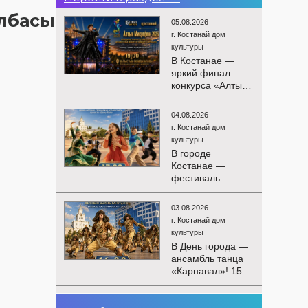
Елбасы
05.08.2026
г. Костанай дом
культуры
В Костанае —
яркий финал
конкурса «Алтын
Микрофон-2026»!
15 августа
04.08.2026
состоятся
г. Костанай дом
церемония
культуры
награждения
В городе
победителей и
Костанае —
гала-концерт
фестиваль
Международного
детского
конкурса
творчества
вокалистов! Вас
03.08.2026
«Алтын дән»! 15
ждут яркие
г. Костанай дом
августа на
выступления
культуры
площади
лучших
В День города —
областного
исполнителей,
ансамбль танца
акимата
незабываемые
«Карнавал»! 15
состоится
эмоции и особая
августа на
фестиваль
праздничная
площади
«Алтын дән» с
02.08.2026