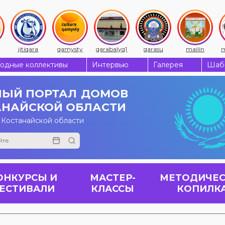
jitiqara
qamysty
qarabalyq1
qarasu
mailin
m
одные коллективы
Интервью
Галерея
Шабы
ЫЙ ПОРТАЛ
ДОМОВ
АНАЙСКОЙ ОБЛАСТИ
 Костанайской области
ОНКУРСЫ И
МАСТЕР-
МЕТОДИЧЕС
ЕСТИВАЛИ
КЛАССЫ
КОПИЛК