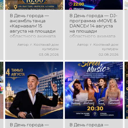
В День города —
В День города — DJ-
ансамбль танца
программа «MOVE &
«Карнавал»! 15
DANCE»! 14 августа
августа на площади
на площади
областного акимата
областного акимата
состоится
состоится
Автор: г. Костанай дом
Автор: г. Костанай дом
концертная
праздничная DJ-
культуры
культуры
программа
программа! Вас ждут
03.08.2026
02.08.2026
ансамбля танца
современные
«Карнавал»!
музыкальные хиты,
Руководитель
зажигательные
ансамбля — Шамиль
ритмы, мощная
Фахрутдинов. Вас
энергия и яркие
ждут зрелищные
эмоции!
хореографические
постановки, яркие
образы,
зажигательные
ритмы и
праздничное
настроение!
В День города —
В День города —