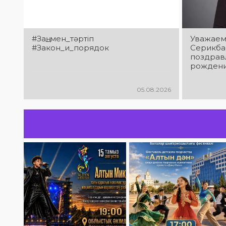
#Заң_мен_тәртіп
Уважаем
#Закон_и_порядок
Серикба
поздрав
рождени
05.08.2026