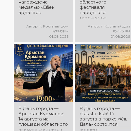
награждена
областного
медалью «Еңбек
фестиваля
ардагері»
народного
творчества:
миллионы в культуру
Автор: г. Костанай дом
Автор: г. Костанай дом
культуры
культуры
01.08.2026
01.08.2026
В День города —
В День города —
Арыстан Курманов!
«Jas star.kst»! 14
14 августа на
августа в парке «Ұлы
площади областного
Дала» состоится
акимата состоится
концерт