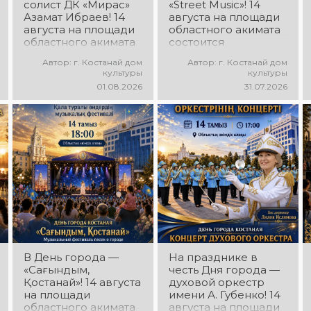
солист ДК «Мирас»
«Street Music»! 14
Азамат Ибраев! 14
августа на площади
августа на площади
областного акимата
областного акимата
состоится
состоится
концертная
Автор: г. Костанай дом
Автор: г. Костанай дом
концертная
программа
культуры
культуры
программа Азамата
молодёжных
01.08.2026
31.07.2026
Ибраева! Вас ждут
коллективов города
любимые песни,
«Street Music»! Вас
яркое выступление,
ждут современная
мощная энергия и
музыка, яркие
праздничное
выступления,
настроение!
мощная энергия и
праздничное
настроение!
В День города —
На празднике в
«Сағындым,
честь Дня города —
Қостанай»! 14 августа
духовой оркестр
на площади
имени А. Губенко! 14
областного акимата
августа на площади