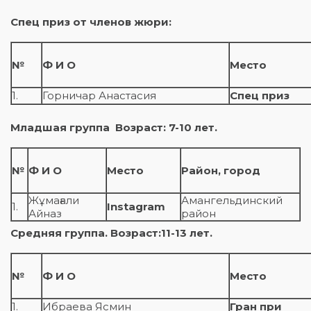
Спец приз от членов жюри:
№
Ф И О
Место
1.
Горничар Анастасия
Спец приз
Младшая группа
Возраст:
7
-10 лет.
№
Ф И О
Место
Район, город
Жұмағали
Амангельдинский
1.
Instagram
Айназ
район
Средняя группа. Возраст:
11
-13 лет.
№
Ф И О
Место
1.
Ибраева Ясмин
Гран при