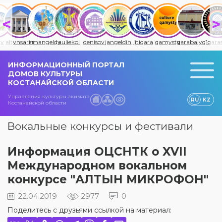
arin
amangeldy
auliekol
denisov
jangeldin
jitiqara
qamysty
qarabalyq1
qarasu
mail
ИНФОРМАЦИОННЫЙ ПОРТАЛ
ДОМОВ КУЛЬТУРЫ
КОСТАНАЙСКОЙ ОБЛАСТИ
Управления культуры акимата
RU
KZ
Костанайской области
Вокальные конкурсы и фестивали
Информация ОЦСНТК о XVII
Международном вокальном
конкурсе "АЛТЫН МИКРОФОН"
22.04.2019
2977
0
Поделитесь с друзьями ссылкой на материал: