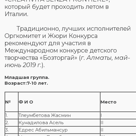
который будет проходить летом в
Италии.
Традиционно, лучших исполнителей
Оргкомитет и Жюри Конкурса
рекомендуют для участия в
Международном конкурсе детского
творчества «Бозторгай» (
г. Алматы, май-
июнь 2019 г.
).
Младшая группа.
Возраст:
7
-
10
лет.
№
Ф И О
Место
1.
Тлеумбетова Жасмин
I
2.
Кунадилова Асель
II
3.
Едрес Абильмансур
II