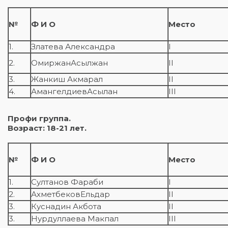
№
Ф И О
Место
1.
Златева Александра
I
2.
ОмиржанАсылжан
II
3.
Жанкиш Акмарал
II
4.
АмангелдиевАсылан
III
Профи
группа.
Возраст: 1
8
-
21
лет.
№
Ф И О
Место
1.
Султанов Фараби
I
2.
АхметбековЕльдар
II
3.
Куснадин Акбота
II
3.
Нурдуллаева Макпал
III