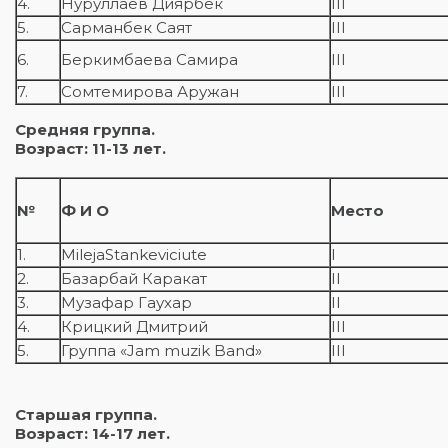
4.
Нуруллаев Диярбек
III
5.
Сарманбек Саят
III
6.
Беркимбаева Самира
III
7.
Сомтемирова Аружан
III
Средняя группа.
Возраст: 11-13 лет.
№
Ф И О
Место
1.
MilejaStankeviciute
I
2.
Базарбай Каракат
II
3.
Музафар Гаухар
II
4.
Крицкий Дмитрий
III
5.
Группа «Jam muzik Band»
III
Старшая группа.
Возраст: 14-17 лет.