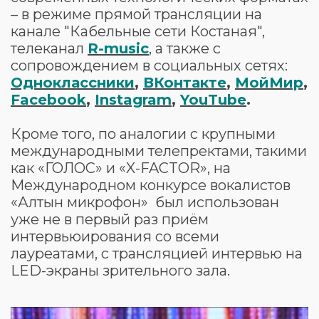
– в режиме прямой трансляции на
канале "Кабельные сети Костаная",
телеканал
R-music
, а также с
сопровождением в социальных сетях:
Одноклассники
,
ВКонтакте
,
МойМир
,
Facebook
,
Instagram
,
YouTube
.
Кроме того, по аналогии с крупными
международными телепректами, такими
как «ГОЛОС» и «X-FACTOR», на
Международном конкурсе вокалистов
«Алтын микрофон» был использован
уже не в первый раз приём
интервьюирования со всеми
лауреатами, с трансляцией интервью на
LED-экраны зрительного зала.