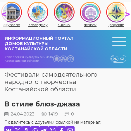
altynsarin
amangeldy
auliekol
denisov
jangeldin
ИНФОРМАЦИОННЫЙ ПОРТАЛ
ДОМОВ КУЛЬТУРЫ
КОСТАНАЙСКОЙ ОБЛАСТИ
Управления культуры акимата
RU
KZ
Костанайской области
Фестивали самодеятельного
народного творчества
Костанайской области
В стиле блюз-джаза
24.04.2023
1419
0
Поделитесь с друзьями ссылкой на материал: