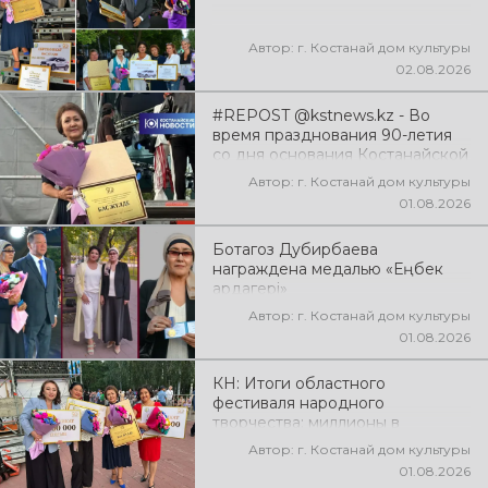
эмоции!
Автор: г. Костанай дом культуры
02.08.2026
#REPOST @kstnews.kz - Во
время празднования 90-летия
со дня основания Костанайской
области подвели итоги 38-го
Автор: г. Костанай дом культуры
фестиваля самодеятельного
01.08.2026
народного творчества
Ботагоз Дубирбаева
награждена медалью «Еңбек
ардагері»
Автор: г. Костанай дом культуры
01.08.2026
КН: Итоги областного
фестиваля народного
творчества: миллионы в
культуру
Автор: г. Костанай дом культуры
01.08.2026