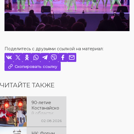
Поделитесь с друзьями ссылкой на материал:
Скопировать ссылку
ЧИТАЙТЕ ТАКЖЕ
90-летие
Костанайско
й области:
праздничный
02.08.2026
вечер,
наполненный
НК: Форум,