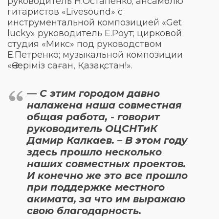
руководитель Н.Остапенко; ансамблю
гитаристов «Livesound» с
инструментальной композицией «Get
lucky» руководитель Е.Роут; цирковой
студия «Микс» под руководством
Е.Петренко; музыкальной композиции
«Өнеріміз саған, Қазақстан!».
— С этим городом давно
налажена наша совместная
общая работа, - говорит
руководитель ОЦСНТиК
Дамир Калкаев. – В этом году
здесь прошло несколько
наших совместных проектов.
И конечно же это все прошло
при поддержке местного
акимата, за что им выражаю
свою благодарность.