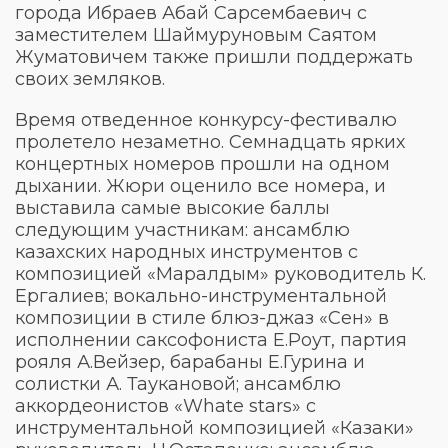
города Ибраев Абай Сарсембаевич с
заместителем Шаймуруновым Саятом
Жуматовичем также пришли поддержать
своих земляков.
Время отведенное конкурсу-фестивалю
пролетело незаметно. Семнадцать ярких
концертных номеров прошли на одном
дыхании. Жюри оценило все номера, и
выставила самые высокие баллы
следующим участникам: ансамблю
казахских народных инструментов с
композицией «Маралдым» руководитель К.
Ергалиев; вокально-инструментальной
композиции в стиле блюз-джаз «Сен» в
исполнении саксофониста Е.Роут, партия
рояля А.Вейзер, барабаны Е.Гурина и
солистки А. Таукановой; ансамблю
аккордеонистов «Whate stars» с
инструментальной композицией «Казаки»