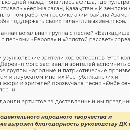
лько дней назад появилась афиша, где культр
иваль «Өнеріміз саған, Қазақстан!» И земляки 
м плотном рабочем графике аким района Азама
обы поддержать своих талантливых земляков.
анная вокальная группа с песней «Балқадиша
 с песнями «Европа» и «Золотой рассвет» сорв
узункольские зрители хор ветеранов. Этот ко
«Деревня моя» заставили зрителей вспомнить 
ре группы народные и патриотические произв
ом и лауреатом многих Республиканских и
жюри и зрителей прозвучала песня «Өкінбе сен»
песни.
одарили артистов за доставленный им праздн
одеятельного народного творчества и
е выразил благодарность руководству ДК 