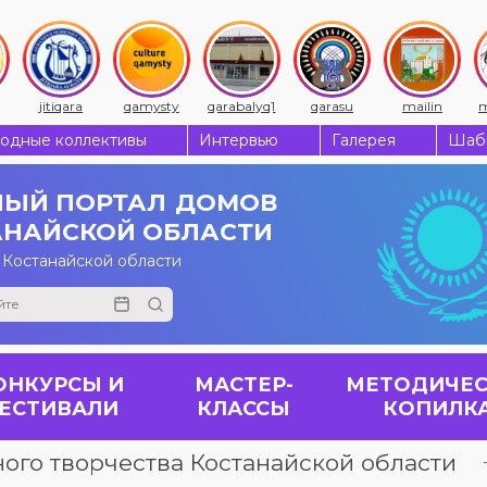
jitiqara
qamysty
qarabalyq1
qarasu
mailin
m
одные коллективы
Интервью
Галерея
Шабы
ЫЙ ПОРТАЛ
ДОМОВ
АНАЙСКОЙ ОБЛАСТИ
 Костанайской области
ОНКУРСЫ И
МАСТЕР-
МЕТОДИЧЕС
ЕСТИВАЛИ
КЛАССЫ
КОПИЛК
ого творчества Костанайской области