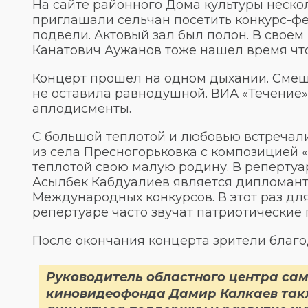
На сайте районного Дома культуры неско
приглашали сельчан посетить конкурс-фест
подвели. Актовый зал был полон. В свое
Канатович Аужанов тоже нашел время чт
Концерт прошел на одном дыхании. Смеш
не оставила равнодушной. ВИА «Течение»
аплодисменты.
С большой теплотой и любовью встречали 
из села Пресногорьковка с композицией 
теплотой свою малую родину. В репертуа
Асылбек Кабдуалиев является дипломант
Международных конкурсов. В этот раз для 
репертуаре часто звучат патриотические 
После окончания концерта зрители благ
Руководитель областного центра сам
киновидеофонда Дамир Калкаев такж