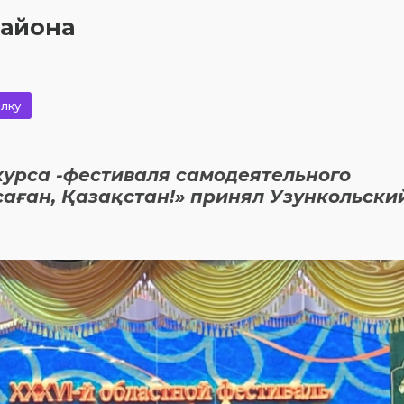
района
лку
курса -фестиваля самодеятельного
 саған, Қазақстан!» принял Узункольски