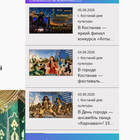
05.08.2026
г. Костанай дом
культуры
В Костанае —
яркий финал
конкурса «Алтын
Микрофон-2026»!
15 августа
04.08.2026
состоятся
г. Костанай дом
церемония
культуры
й
награждения
В городе
победителей и
Костанае —
гала-концерт
фестиваль
Международного
детского
конкурса
творчества
вокалистов! Вас
03.08.2026
«Алтын дән»! 15
ждут яркие
г. Костанай дом
августа на
выступления
культуры
площади
лучших
В День города —
областного
исполнителей,
ансамбль танца
акимата
незабываемые
«Карнавал»! 15
состоится
эмоции и особая
августа на
фестиваль
праздничная
площади
«Алтын дән» с
02.08.2026