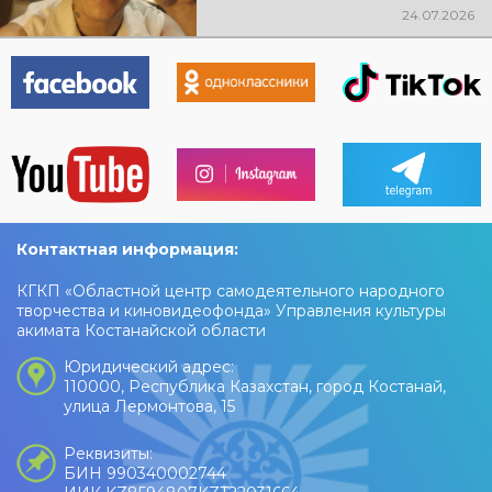
@xcialem
24.07.2026
Контактная информация:
КГКП «Областной центр самодеятельного народного
творчества и киновидеофонда» Управления культуры
акимата Костанайской области
Юридический адрес:
110000, Республика Казахстан, город Костанай,
улица Лермонтова, 15
Реквизиты:
БИН 990340002744