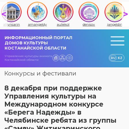
altynsarin
amangeldy
auliekol
denisov
jangeldin
ИНФОРМАЦИОННЫЙ ПОРТАЛ
ДОМОВ КУЛЬТУРЫ
КОСТАНАЙСКОЙ ОБЛАСТИ
Управления культуры акимата
RU
KZ
Костанайской области
Конкурсы и фестивали
8 декабря при поддержке
Управления культуры на
Международном конкурсе
«Берега Надежды» в
Челябинске ребята из группы
«Самғау» Житикаринского