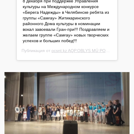
8 декабря при поддержке Управления
культуры на Международном конкурсе
«Берега Надежды» в Челябинске ребята из
группы «Самғау» Житикаринского
районного Дома культуры в номинации
вокал завоевали Гран-при!!! Поздравляем и
желаем группе «Самғау» новых творческих
успехов и больших побед!!!
Публикация от
ocsnt.kz AQP.OBLYS MÚ PORTALY
(@cultu