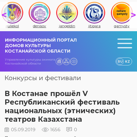
auliekol
denisov
jangeldin
jitiqara
qamysty
ИНФОРМАЦИОННЫЙ ПОРТАЛ
ДОМОВ КУЛЬТУРЫ
КОСТАНАЙСКОЙ ОБЛАСТИ
Управления культуры акимата
RU
KZ
Костанайской области
Конкурсы и фестивали
В Костанае прошёл V
Республиканский фестиваль
национальных (этничес­ких)
театров Казахстана
05.09.2019
1656
0