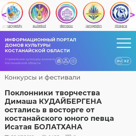
amangeldy
auliekol
denisov
jangeldin
jitiqara
ИНФОРМАЦИОННЫЙ ПОРТАЛ
ДОМОВ КУЛЬТУРЫ
КОСТАНАЙСКОЙ ОБЛАСТИ
Управления культуры акимата
RU
KZ
Костанайской области
Конкурсы и фестивали
Поклонники творчества
Димаша КУДАЙБЕРГЕНА
остались в восторге от
костанайского юного певца
Исатая БОЛАТХАНА