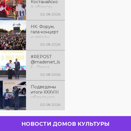
Костанайско
й области:
праздничный
02.08.2026
вечер,
наполненный
НК: Форум,
песнями и
гала-концерт
яркими
и звёзды
впечатления
эстрады: как
ми
02.08.2026
отметили 90-
летие
#REPOST
Костанайско
@madeniet_ls
й области
k - Город
Лисаковск
02.08.2026
занял третье
место в
Подведены
XXXVIII
итоги XXXVIII
областном
областного
фестивале
смотра-
художествен
02.08.2026
фестиваля
ной
«Өнеріміз
самодеятель
саған,
ности
НОВОСТИ ДОМОВ КУЛЬТУРЫ
Қазақстан!»
«Өнеріміз
саған,