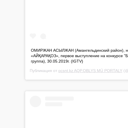
ОМИРЖАН АСЫЛЖАН (Амангельдинский район), н
«АЙҚАРАҚОЗ», первое выступление на конкурсе 
группа), 30.05.2019г. (IGTV)
Публикация от
ocsnt.kz AQP.OBLYS MÚ PORTALY
(@