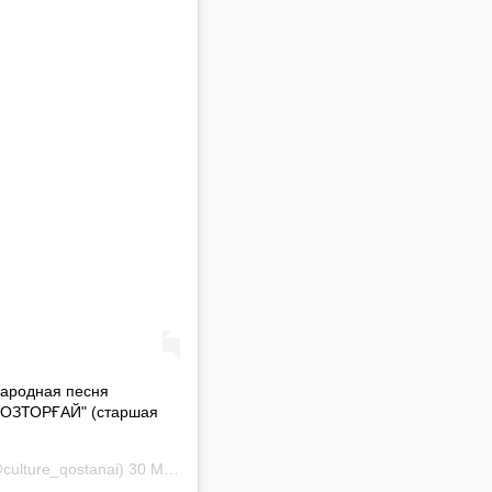
ародная песня
"БОЗТОРҒАЙ" (старшая
culture_qostanai)
30 Май 2019 в 11:07 PDT