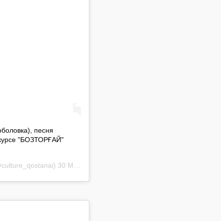
боловка), песня
курсе "БОЗТОРҒАЙ"
culture_qostanai)
30 Май 2019 в 11:32 PDT