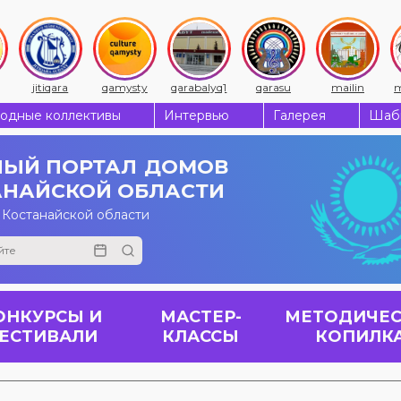
jitiqara
qamysty
qarabalyq1
qarasu
mailin
m
одные коллективы
Интервью
Галерея
Шабы
ЫЙ ПОРТАЛ
ДОМОВ
АНАЙСКОЙ ОБЛАСТИ
 Костанайской области
ОНКУРСЫ И
МАСТЕР-
МЕТОДИЧЕС
ЕСТИВАЛИ
КЛАССЫ
КОПИЛК