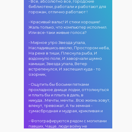
атмосфера!
областного
• Все, абсолютно все, городские
участием детских
г. Костанай дом
акимата
библиотеки, работали и работают для
творческих
культуры
состоится
горожан, отлично работают !
коллективов
В День города —
концертная
проекта «Даму
DJ-программа
программа
• Красивый вальс! И стихи хорошие!
бала»! Вас ждут
«MOVE &
ансамбля танца
Жаль только, что компьютер исполнил.
яркие
DANCE»! 14
«Карнавал»!
Или все-таки живые голоса?
выступления
августа на
Руководитель
02.08.2026
юных талантов,
площади
• Мирное утро Звезда упала,
ансамбля —
г. Костанай дом
прекрасные
областного
Насладившись вволю, Простором неба,
Шамиль
культуры
песни,
акимата
На реке в тиши, Плеснула рыба, И
Фахрутдинов. Вас
Костанай
зажигательные
состоится
вздохнуло поле, И заворчали шумно
ждут зрелищные
завоевал Гран-
танцы и
праздничная DJ-
камыши, Звезда упала, Ветер
хореографические
при
праздничное
программа! Вас
встрепенулся, И заспешил куда - то
постановки, яркие
настроение!
ждут
озорник,
образы,
современные
01.08.2026
зажигательные
музыкальные
г. Костанай дом
• Ощутить бы босыми пятками
ритмы и
хиты,
культуры
прохладное днище лодки, оттолкнуться
праздничное
зажигательные
#REPOST
и плыть бы и плыть в даль, в
настроение!
ритмы, мощная
@kstnews.kz - Во
никуда...Мечты, мечты...Всю жизнь зовут,
энергия и яркие
время
влекут, тревожат, А ты земная -
эмоции!
празднования 90-
сумасбродная и мудрая, крикливая и
летия со дня
01.08.2026
основания
• Фотографируются рядом с могилами
г. Костанай дом
Костанайской
павших, Чаще, люди войну не
культуры
области подвели
познавшие... Что ж я поодаль стою и