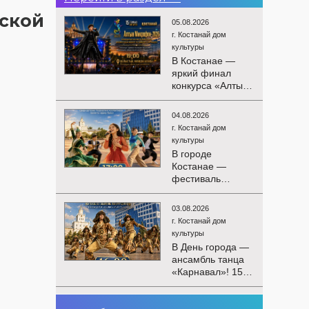
йской
05.08.2026
г. Костанай дом
культуры
В Костанае —
яркий финал
конкурса «Алтын
Микрофон-2026»!
15 августа
04.08.2026
состоятся
г. Костанай дом
церемония
культуры
награждения
В городе
победителей и
Костанае —
гала-концерт
фестиваль
Международного
детского
конкурса
творчества
вокалистов! Вас
03.08.2026
«Алтын дән»! 15
ждут яркие
г. Костанай дом
августа на
выступления
культуры
площади
лучших
В День города —
областного
исполнителей,
ансамбль танца
акимата
незабываемые
«Карнавал»! 15
состоится
эмоции и особая
августа на
фестиваль
праздничная
площади
«Алтын дән» с
02.08.2026