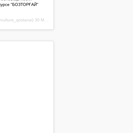
курсе "БОЗТОРҒАЙ"
culture_qostanai)
30 Май 2019 в 11:28 PDT