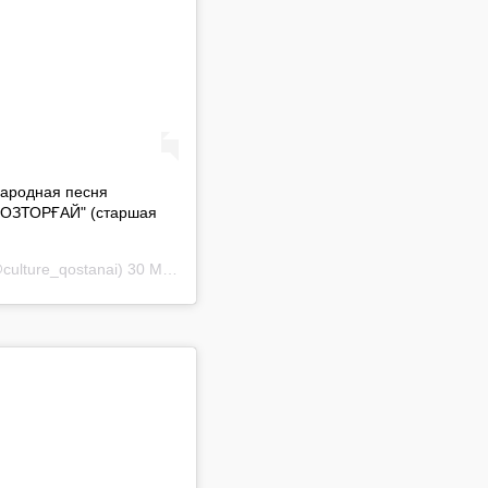
ародная песня
"БОЗТОРҒАЙ" (старшая
culture_qostanai)
30 Май 2019 в 11:13 PDT