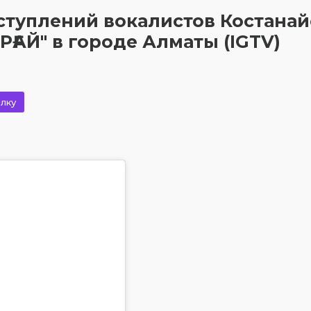
ступлений вокалистов Костана
РҒАЙ" в городе Алматы (IGTV)
лку