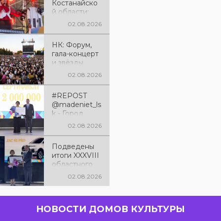
Костанайско
й области:
праздничный
02.08.2026
вечер,
наполненный
НК: Форум,
песнями и
гала-концерт
яркими
и звёзды
впечатления
эстрады: как
ми
02.08.2026
отметили 90-
летие
#REPOST
Костанайско
@madeniet_ls
й области
k - Город
Лисаковск
02.08.2026
занял третье
место в
Подведены
XXXVIII
итоги XXXVIII
областном
областного
фестивале
смотра-
художествен
02.08.2026
фестиваля
ной
«Өнеріміз
самодеятель
саған,
ности
НОВОСТИ ДОМОВ КУЛЬТУРЫ
Қазақстан!»
«Өнеріміз
саған,