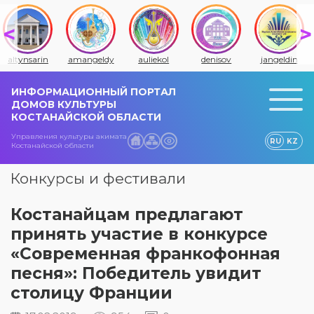
altynsarin
amangeldy
auliekol
denisov
jangeldin
ИНФОРМАЦИОННЫЙ ПОРТАЛ
ДОМОВ КУЛЬТУРЫ
КОСТАНАЙСКОЙ ОБЛАСТИ
Управления культуры акимата
RU
KZ
Костанайской области
Конкурсы и фестивали
Костанайцам предлагают
принять участие в конкурсе
«Современная франкофонная
песня»: Победитель увидит
столицу Франции