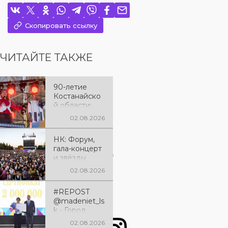
Скопировать ссылку
ЧИТАЙТЕ ТАКЖЕ
90-летие
Костанайско
й области:
праздничный
02.08.2026
вечер,
наполненный
НК: Форум,
песнями и
гала-концерт
яркими
View this post on Instagram
и звёзды
впечатления
эстрады: как
ми
02.08.2026
отметили 90-
летие
#REPOST
Костанайско
@madeniet_ls
й области
k - Город
Лисаковск
02.08.2026