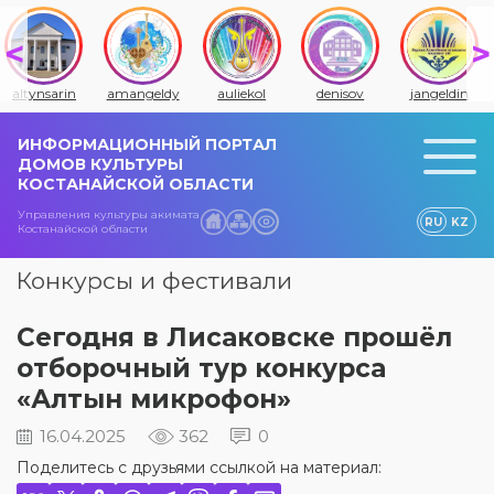
altynsarin
amangeldy
auliekol
denisov
jangeldin
ИНФОРМАЦИОННЫЙ ПОРТАЛ
ДОМОВ КУЛЬТУРЫ
КОСТАНАЙСКОЙ ОБЛАСТИ
Управления культуры акимата
RU
KZ
Костанайской области
Конкурсы и фестивали
Сегодня в Лисаковске прошёл
отборочный тур конкурса
«Алтын микрофон»
16.04.2025
362
0
Поделитесь с друзьями ссылкой на материал: