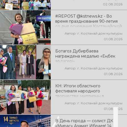
02.08.2026
#REPOST @kstnews.kz - Во
время празднования 90-летия
со дня основания Костанайской
области подвели итоги 38-го
Автор: г. Костанай дом культуры
фестиваля самодеятельного
01.08.2026
народного творчества
Ботагоз Дубирбаева
награждена медалью «Еңбек
ардагері»
Автор: г. Костанай дом культуры
01.08.2026
КН: Итоги областного
фестиваля народного
творчества: миллионы в
культуру
Автор: г. Костанай дом культуры
01.08.2026
В День города — солист ДК
«Мирас» Азамат Ибраев! 14