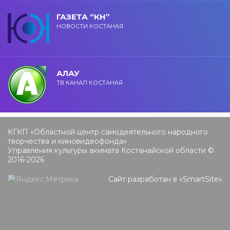
ГАЗЕТА “КН”
НОВОСТИ КОСТАНАЯ
АЛАУ
ТВ КАНАЛ КОСТАНАЯ
КГКП «Областной центр самодеятельного народного
творчества и киновидеофонда»
Управления культуры акимата Костанайской области ©
2016-2026
Сайт разработан в «
SmartSite
»