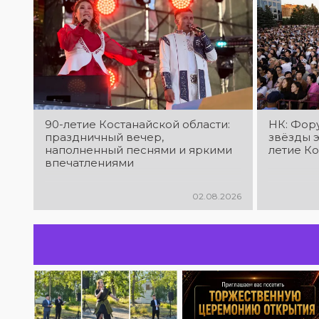
90-летие Костанайской области:
НК: Фору
праздничный вечер,
звёзды э
наполненный песнями и яркими
летие К
впечатлениями
02.08.2026