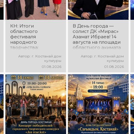
танцы и
зажигательные
праздничное
ритмы и
настроение!
праздничное
настроение!
КН: Итоги
В День города —
областного
солист ДК «Мирас»
фестиваля
Азамат Ибраев! 14
народного
августа на площади
творчества:
областного акимата
миллионы в культуру
состоится
Автор: г. Костанай дом
Автор: г. Костанай дом
концертная
культуры
культуры
программа Азамата
01.08.2026
01.08.2026
Ибраева! Вас ждут
любимые песни,
яркое выступление,
мощная энергия и
праздничное
настроение!