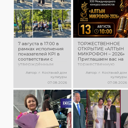
7 августа в 17:00 в
ТОРЖЕСТВЕННОЕ
рамках исполнения
ОТКРЫТИЕ «АЛТЫН
показателей КРІ в
МИКРОФОН – 2026»
соответствии с
Приглашаем вас на
утверждённым
торжественную
планом состоялся
церемонию
Автор: г. Костанай дом
Автор: г. Костанай дом
выездной концерт
открытия XXII
культуры
культуры
посвященной
Международного
07.08.2026
07.08.2026
экологической
конкурса
акции «Таза
вокалистов «Алтын
Казахстан». в
микрофон – 2026»! В
Мендыкаринский
этот день
район (п. Красная
талантливые
Пресня)
исполнители из
разных стран
встретятся на одной
площадке, чтобы