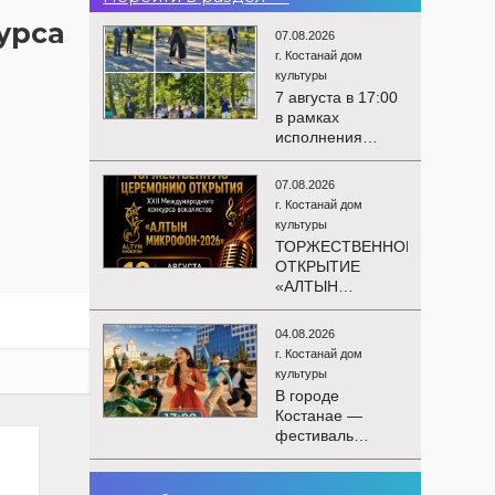
урса
07.08.2026
г. Костанай дом
культуры
7 августа в 17:00
в рамках
исполнения
показателей КРІ в
соответствии с
07.08.2026
утверждённым
г. Костанай дом
планом
культуры
состоялся
ТОРЖЕСТВЕННОЕ
выездной концерт
ОТКРЫТИЕ
посвященной
«АЛТЫН
экологической
МИКРОФОН –
акции «Таза
2026»
Казахстан». в
04.08.2026
Приглашаем вас
Мендыкаринский
г. Костанай дом
на
район (п. Красная
культуры
торжественную
Пресня)
В городе
церемонию
Костанае —
открытия XXII
фестиваль
Международного
детского
конкурса
творчества
вокалистов
03.08.2026