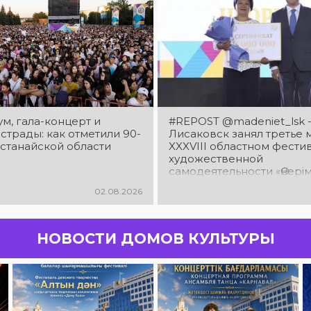
м, гала-концерт и
#REPOST @madeniet_lsk 
страды: как отметили 90-
Лисаковск занял третье 
останайской области
XXXVIII областном фести
художественной
самодеятельности «Өнерімі
Қазақстан!», посвященно
02.08.2026
летия Костанайской обла
искренне поздравляем 
работников культуры и
исполнителей нашего го
НОВОСТИ ДОМОВ КУЛЬТУРЫ
которые трудились с так
самоотдачей!