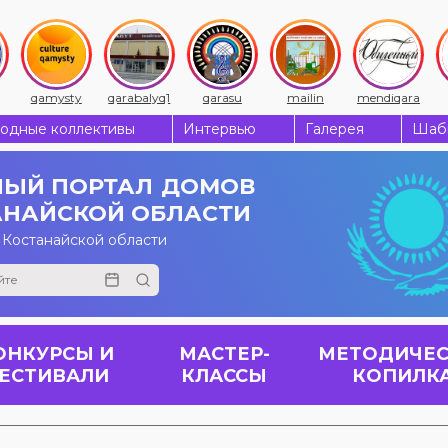
qamysty
qarabalyq1
qarasu
mailin
mendiqara
одные коллективы
Интервью
Галерея
Шабы
ЫЙ ПОРТАЛ
ДОМОВ
АНАЙСКОЙ ОБЛАСТИ
 Костанайской области
ОНКУРСЫ И
МАСТЕР-
МЕТОДИЧЕС
ЕСТИВАЛИ
КЛАССЫ
КОПИЛК