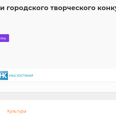
ги городского творческого конк
лку