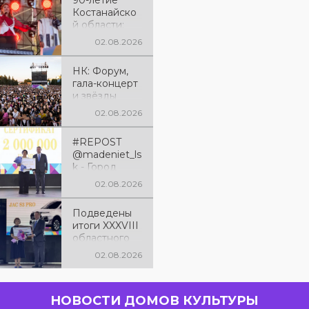
90-летие
Костанайско
й области:
праздничный
02.08.2026
вечер,
наполненный
НК: Форум,
песнями и
гала-концерт
яркими
и звёзды
впечатления
эстрады: как
ми
02.08.2026
отметили 90-
летие
#REPOST
Костанайско
@madeniet_ls
й области
k - Город
Лисаковск
02.08.2026
занял третье
место в
Подведены
XXXVIII
итоги XXXVIII
областном
областного
фестивале
смотра-
художествен
02.08.2026
фестиваля
ной
«Өнеріміз
самодеятель
саған,
ности
НОВОСТИ ДОМОВ КУЛЬТУРЫ
Қазақстан!»
«Өнеріміз