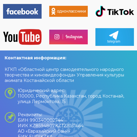
музыка, яркие эмоции и
праздничное настроение!
Контактная информация:
КГКП «Областной центр самодеятельного народного
творчества и киновидеофонда» Управления культуры
акимата Костанайской области
Юридический адрес:
110000, Республика Казахстан, город Костанай,
улица Лермонтова, 15
Реквизиты:
БИН 990340002744
ИИК KZ8594807KZT22031664
АО «Евразийский банк»
БИК EURIKZKA