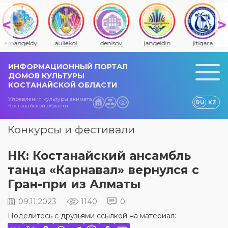
amangeldy
auliekol
denisov
jangeldin
jitiqara
ИНФОРМАЦИОННЫЙ ПОРТАЛ
ДОМОВ КУЛЬТУРЫ
КОСТАНАЙСКОЙ ОБЛАСТИ
Управления культуры акимата
RU
KZ
Костанайской области
Конкурсы и фестивали
НК: Костанайский ансамбль
танца «Карнавал» вернулся с
Гран-при из Алматы
09.11.2023
1140
0
Поделитесь с друзьями ссылкой на материал: