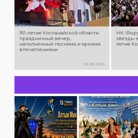
90-летие Костанайской области:
НК: Фору
праздничный вечер,
звёзды э
наполненный песнями и яркими
летие К
впечатлениями
02.08.2026