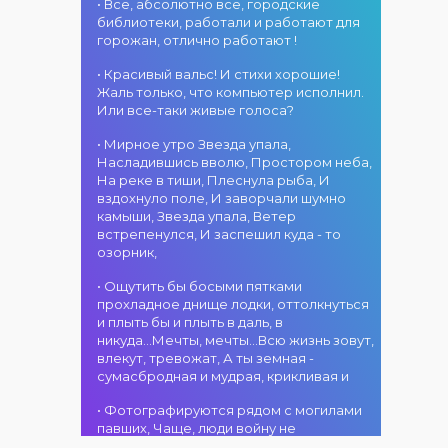
атмосфера!
областного
• Все, абсолютно все, городские
участием детских
г. Костанай дом
акимата
библиотеки, работали и работают для
творческих
культуры
состоится
горожан, отлично работают !
коллективов
В День города —
концертная
проекта «Даму
DJ-программа
программа
• Красивый вальс! И стихи хорошие!
бала»! Вас ждут
«MOVE &
ансамбля танца
Жаль только, что компьютер исполнил.
яркие
DANCE»! 14
«Карнавал»!
Или все-таки живые голоса?
выступления
августа на
Руководитель
02.08.2026
юных талантов,
площади
• Мирное утро Звезда упала,
ансамбля —
г. Костанай дом
прекрасные
областного
Насладившись вволю, Простором неба,
Шамиль
культуры
песни,
акимата
На реке в тиши, Плеснула рыба, И
Фахрутдинов. Вас
Костанай
зажигательные
состоится
вздохнуло поле, И заворчали шумно
ждут зрелищные
завоевал Гран-
танцы и
праздничная DJ-
камыши, Звезда упала, Ветер
хореографические
при
праздничное
программа! Вас
встрепенулся, И заспешил куда - то
постановки, яркие
настроение!
ждут
озорник,
образы,
современные
01.08.2026
зажигательные
музыкальные
г. Костанай дом
• Ощутить бы босыми пятками
ритмы и
хиты,
культуры
прохладное днище лодки, оттолкнуться
праздничное
зажигательные
#REPOST
и плыть бы и плыть в даль, в
настроение!
ритмы, мощная
@kstnews.kz - Во
никуда...Мечты, мечты...Всю жизнь зовут,
энергия и яркие
время
влекут, тревожат, А ты земная -
эмоции!
празднования 90-
сумасбродная и мудрая, крикливая и
летия со дня
01.08.2026
основания
• Фотографируются рядом с могилами
г. Костанай дом
Костанайской
павших, Чаще, люди войну не
культуры
области подвели
познавшие... Что ж я поодаль стою и