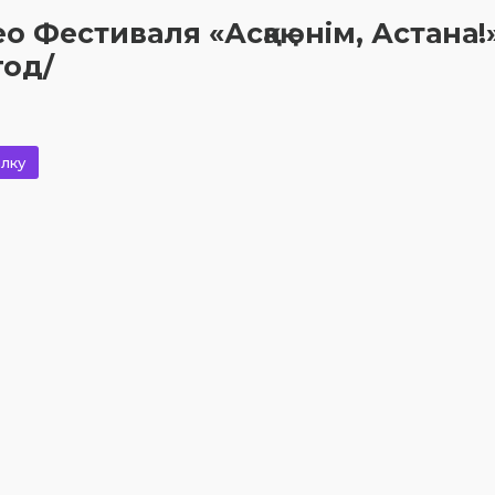
Фестиваля «Асқақ әнім, Астана!»
год/
лку