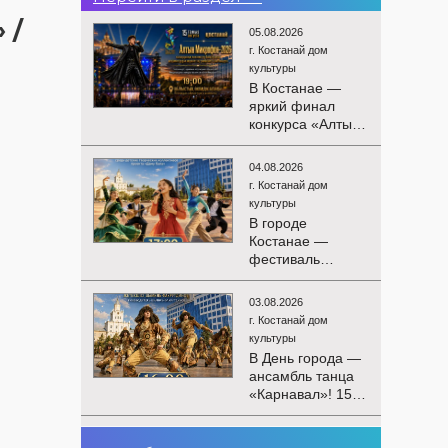
 /
05.08.2026
г. Костанай дом
культуры
В Костанае —
яркий финал
конкурса «Алтын
Микрофон-2026»!
15 августа
04.08.2026
состоятся
г. Костанай дом
церемония
культуры
награждения
В городе
победителей и
Костанае —
гала-концерт
фестиваль
Международного
детского
конкурса
творчества
вокалистов! Вас
03.08.2026
«Алтын дән»! 15
ждут яркие
г. Костанай дом
августа на
выступления
культуры
площади
лучших
В День города —
областного
исполнителей,
ансамбль танца
акимата
незабываемые
«Карнавал»! 15
состоится
эмоции и особая
августа на
фестиваль
праздничная
площади
«Алтын дән» с
02.08.2026