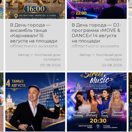
В День города —
В День города — DJ-
ансамбль танца
программа «MOVE &
«Карнавал»! 15
DANCE»! 14 августа
августа на площади
на площади
областного акимата
областного акимата
состоится
состоится
Автор: г. Костанай дом
Автор: г. Костанай дом
концертная
праздничная DJ-
культуры
культуры
программа
программа! Вас ждут
03.08.2026
02.08.2026
ансамбля танца
современные
«Карнавал»!
музыкальные хиты,
Руководитель
зажигательные
ансамбля — Шамиль
ритмы, мощная
Фахрутдинов. Вас
энергия и яркие
ждут зрелищные
эмоции!
хореографические
постановки, яркие
образы,
зажигательные
ритмы и
праздничное
настроение!