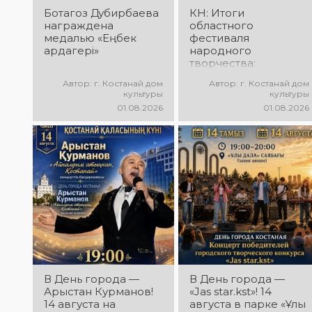
Ботагоз Дубирбаева
КН: Итоги
награждена
областного
медалью «Еңбек
фестиваля
ардагері»
народного
творчества:
миллионы в культуру
Автор: г. Костанай дом
Автор: г. Костанай дом
культуры
культуры
01.08.2026
01.08.2026
В День города —
В День города —
Арыстан Курманов!
«Jas star.kst»! 14
14 августа на
августа в парке «Ұлы