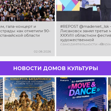
м, гала-концерт и
#REPOST @madeniet_lsk 
страды: как отметили 90-
Лисаковск занял третье 
останайской области
XXXVIII областном фести
художественной
самодеятельности «Өнерімі
Қазақстан!», посвященно
02.08.2026
летия Костанайской обла
искренне поздравляем 
работников культуры и
исполнителей нашего го
НОВОСТИ ДОМОВ КУЛЬТУРЫ
которые трудились с так
самоотдачей!