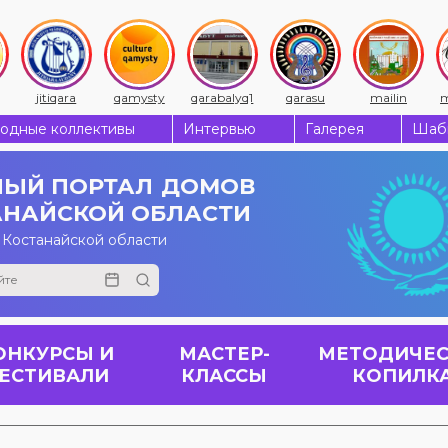
jitiqara
qamysty
qarabalyq1
qarasu
mailin
m
одные коллективы
Интервью
Галерея
Шабы
ЫЙ ПОРТАЛ
ДОМОВ
АНАЙСКОЙ ОБЛАСТИ
 Костанайской области
ОНКУРСЫ И
МАСТЕР-
МЕТОДИЧЕС
ЕСТИВАЛИ
КЛАССЫ
КОПИЛК