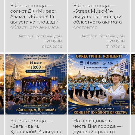
В День города —
В День города —
солист ДК «Мирас»
«Street Music»! 14
Азамат Ибраев! 14
августа на площади
августа на площади
областного акимата
областного акимата
состоится
состоится
концертная
Автор: г. Костанай дом
Автор: г. Костанай дом
концертная
программа
культуры
культуры
программа Азамата
молодёжных
01.08.2026
31.07.2026
Ибраева! Вас ждут
коллективов города
любимые песни,
«Street Music»! Вас
яркое выступление,
ждут современная
мощная энергия и
музыка, яркие
праздничное
выступления,
настроение!
мощная энергия и
праздничное
настроение!
В День города —
На празднике в
«Сағындым,
честь Дня города —
Қостанай»! 14 августа
духовой оркестр