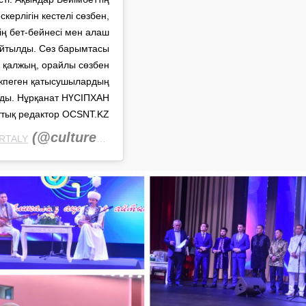
ерлігін кестелі сөзбен,
ің бет-бейнесі мен алаш
йтылды. Сөз барымтасы
ы қалжың, орайлы сөзбен
лікпеген қатысушылардың
ды. Нұрқанат НҮСІПХАН
ттық редактор OCSNT.KZ
(@culture_qostanai)
ORTALY
27 Сен 2019 в 6:34 PDT