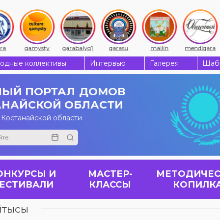
qamysty
qarabalyq1
qarasu
mailin
mendiqara
одные коллективы
Интервью
Галерея
Шабы
ЫЙ ПОРТАЛ
ДОМОВ
АНАЙСКОЙ ОБЛАСТИ
 Костанайской области
ОНКУРСЫ И
МАСТЕР-
МЕТОДИЧЕС
ЕСТИВАЛИ
КЛАССЫ
КОПИЛК
йтысы