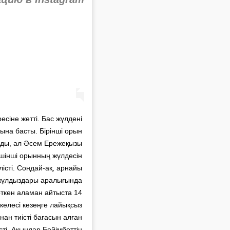
есіне жетті. Бас жүлдені
ына басты. Бірінші орын
рды, ал Әсем Ережеқызы
үшінші орынның жүлдесін
істі. Сондай-ақ, арнайы
7 жұлдыздары аралығында
ткен аламан айтыста 14
 келесі кезеңге лайықсыз
ан тиісті бағасын алған
сті. Ақындар Бейімбеттің