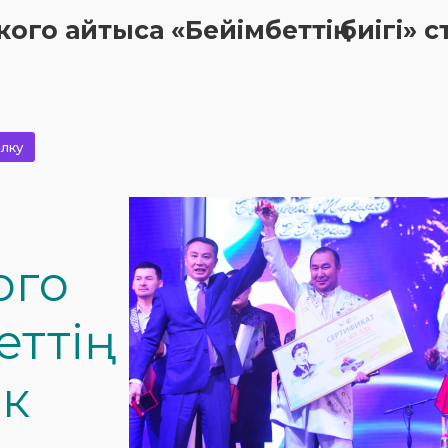
о айтыса «Бейімбеттің биігі» с
лку
ого
ттің
ек