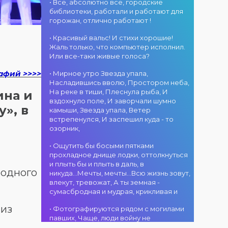
атмосфера!
областного
• Все, абсолютно все, городские
участием детских
г. Костанай дом
акимата
библиотеки, работали и работают для
творческих
культуры
состоится
горожан, отлично работают !
коллективов
В День города —
концертная
проекта «Даму
DJ-программа
программа
• Красивый вальс! И стихи хорошие!
бала»! Вас ждут
«MOVE &
ансамбля танца
Жаль только, что компьютер исполнил.
яркие
DANCE»! 14
«Карнавал»!
Или все-таки живые голоса?
выступления
августа на
Руководитель
02.08.2026
юных талантов,
площади
афий >>>>
• Мирное утро Звезда упала,
ансамбля —
г. Костанай дом
прекрасные
областного
Насладившись вволю, Простором неба,
Шамиль
культуры
песни,
акимата
На реке в тиши, Плеснула рыба, И
Фахрутдинов. Вас
Костанай
ина и
зажигательные
состоится
вздохнуло поле, И заворчали шумно
ждут зрелищные
завоевал Гран-
танцы и
праздничная DJ-
», в
камыши, Звезда упала, Ветер
хореографические
при
праздничное
программа! Вас
встрепенулся, И заспешил куда - то
постановки, яркие
настроение!
ждут
озорник,
образы,
современные
01.08.2026
зажигательные
музыкальные
г. Костанай дом
• Ощутить бы босыми пятками
ритмы и
хиты,
культуры
прохладное днище лодки, оттолкнуться
праздничное
зажигательные
#REPOST
и плыть бы и плыть в даль, в
настроение!
ритмы, мощная
@kstnews.kz - Во
родного
никуда...Мечты, мечты...Всю жизнь зовут,
энергия и яркие
время
влекут, тревожат, А ты земная -
эмоции!
празднования 90-
сумасбродная и мудрая, крикливая и
летия со дня
01.08.2026
основания
 из
• Фотографируются рядом с могилами
г. Костанай дом
Костанайской
павших, Чаще, люди войну не
культуры
области подвели
познавшие... Что ж я поодаль стою и