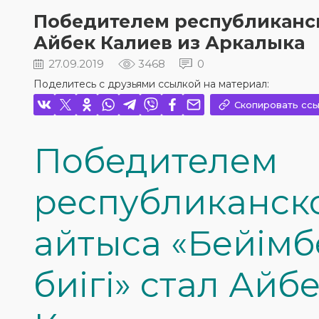
Победителем республиканског
Айбек Калиев из Аркалыка
27.09.2019
3468
0
Поделитесь с друзьями ссылкой на материал:
Скопировать ссы
Победителем
республиканск
айтыса «Бейімбе
биігі» стал Айб