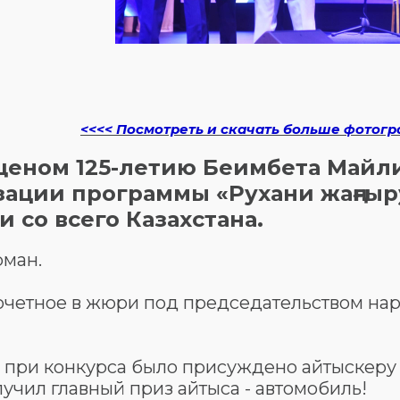
<<<< Посмотреть и скачать больше фотогр
ященом 125-летию Беимбета Майл
ации программы «Рухани жаңғыру
 со всего Казахстана.
рман.
очетное в жюри под председательством на
н при конкурса было присуждено айтыскеру
учил главный приз айтыса - автомобиль!