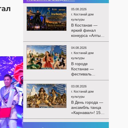
тал
05.08.2026
г. Костанай дом
культуры
В Костанае —
яркий финал
конкурса «Алтын
Микрофон-2026»!
15 августа
04.08.2026
состоятся
г. Костанай дом
церемония
культуры
награждения
В городе
победителей и
Костанае —
гала-концерт
фестиваль
Международного
детского
конкурса
творчества
вокалистов! Вас
03.08.2026
«Алтын дән»! 15
ждут яркие
г. Костанай дом
августа на
выступления
культуры
площади
лучших
В День города —
областного
исполнителей,
ансамбль танца
акимата
незабываемые
«Карнавал»! 15
состоится
эмоции и особая
августа на
фестиваль
праздничная
площади
«Алтын дән» с
02.08.2026