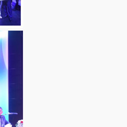
PROSTO
Қостанай»!
ORCHESTRA! 15
Приглашаем всех
августа NE
на праздничную
PROSTO
концертную
ORCHESTRA
программу!
выступит на
праздничном
концерте,
посвящённом
Дню города!
@ne_prosto_orchestra