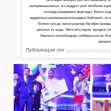
шығармашылығын, ел мүддесі үшін аянбаған күреск
татымды мақаммен жырлады. Бүгінгі елд
ардақтысы шығармашылығындағы байланыс та а
болған соң да, қатысушылар бір-бірін қазақ
қағытып та алды. Айта кету керек, жүлдеге і
барлығы ынталандыру сыйақысына ие бол
ақпара
Публикация от
ocsnt.kz AQP.OBLYS MÚ P