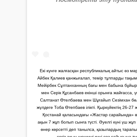
Екі күнге жалғасқан республикалық айтыс өз мәр
Айбек Қалиев қанжығалап, темір тұлпарды тақым
Мейірбек Сұлтанханның бағы мен бабына бұйы
мен Серік Құсанбаев екінші орынға жайғасса, 
Салтанат Өтелбаева мен Шұғайып Сезімхан бөл
жүлдеге Тоба Өтепбаев ілікті. Қыркүйектің 26-2
Қостанай қаласындағы «Жастар сарайында» ө
ақын 7 жұп болып сынға түсті. Әуелгі күні үш жұп
өнер көрсетті деп танылса, қазылардың тарапын
сегіз ақын шешуші күні сөз сайысына тү