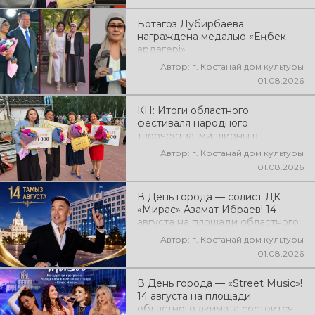
народного творчества
Ботагоз Дубирбаева
награждена медалью «Еңбек
ардагері»
Автор: г. Костанай дом культуры
01.08.2026
КН: Итоги областного
фестиваля народного
творчества: миллионы в
культуру
Автор: г. Костанай дом культуры
01.08.2026
В День города — солист ДК
«Мирас» Азамат Ибраев! 14
августа на площади областного
акимата состоится концертная
Автор: г. Костанай дом культуры
программа Азамата Ибраева!
01.08.2026
Вас ждут любимые песни,
яркое выступление, мощная
В День города — «Street Music»!
энергия и праздничное
14 августа на площади
настроение!
областного акимата состоится