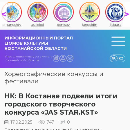
amangeldy
auliekol
denisov
jangeldin
jitiqara
ИНФОРМАЦИОННЫЙ ПОРТАЛ
ДОМОВ КУЛЬТУРЫ
КОСТАНАЙСКОЙ ОБЛАСТИ
Управления культуры акимата
RU
KZ
Костанайской области
Хореографические конкурсы и
фестивали
НК: В Костанае подвели итоги
городского творческого
конкурса «JAS STAR.KST»
17.02.2025
747
0