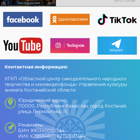
24.07.2026
ждут любимые песни, живая
музыка, яркие эмоции и
праздничное настроение!
Контактная информация:
КГКП «Областной центр самодеятельного народного
творчества и киновидеофонда» Управления культуры
акимата Костанайской области
Юридический адрес:
110000, Республика Казахстан, город Костанай,
улица Лермонтова, 15
Реквизиты:
БИН 990340002744
ИИК KZ8594807KZT22031664