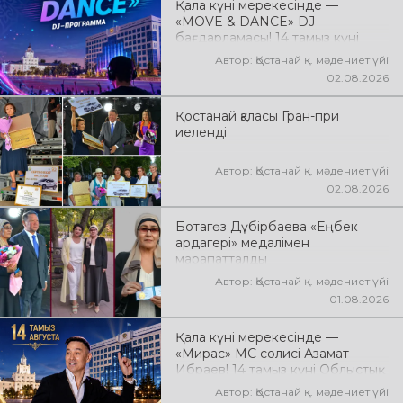
Қала күні мерекесінде —
Фахрутдинов. Сіздерді әсерлі
«MOVE & DANCE» DJ-
хореографиялық қойылымдар,
бағдарламасы! 14 тамыз күні
жарқын бейнелер, қуатты ырғақ
Облыстық әкімдік алаңында
пен мерекелік көңіл күй күтеді!
Автор: Қостанай қ. мәдениет үйі
мерекелік DJ-бағдарлама өтеді!
02.08.2026
Сіздерді заманауи музыкалық
хиттер, би ырғағы, қуатты
Қостанай қаласы Гран-при
энергия мен жарқын эмоциялар
иеленді
күтеді!
Автор: Қостанай қ. мәдениет үйі
02.08.2026
Ботагөз Дүбірбаева «Еңбек
ардагері» медалімен
марапатталды
Автор: Қостанай қ. мәдениет үйі
01.08.2026
Қала күні мерекесінде —
«Мирас» МС солисі Азамат
Ибраев! 14 тамыз күні Облыстық
әкімдік алаңында Азамат
Автор: Қостанай қ. мәдениет үйі
Ибраевтың концерттік