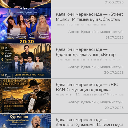
01.08.2026
бағдарламасы өтеді! Сіздерді
сүйікті әндер, жарқын орындау,
Қала күні мерекесінде — «Street
қуатты энергия мен көтеріңкі
Music»! 14 тамыз күні Облыстық
мерекелік көңіл күй күтеді!
әкімдік алаңында қаланың
жастар ұжымдарының «Street
Автор: Қостанай қ. мәдениет үйі
Music» концерттік
31.07.2026
бағдарламасы өтеді! Сіздерді
заманауи музыка, жарқын
Қала күні мерекесінде —
орындаулар, қуатты энергия мен
Қарағанды қаласының «Ветер
көтеріңкі мерекелік көңіл күй
перемен» кавер-тобы! 14 тамыз
күтеді!
күні «Ұлы Дала» саябағында
Автор: Қостанай қ. мәдениет үйі
Юрий Шатунов пен «Ласковый
30.07.2026
май» тобының
шығармашылығына арналған
Қала күні мерекесінде — «BIG
концерт өтеді! Сіздерді көпшілік
BAND» муниципалдық джаз
сүйіп тыңдайтын әндер, жылы
оркестрі! 14 тамыз күні Облыстық
естеліктер мен ерекше
әкімдік алаңында «BIG BAND»
музыкалық атмосфера күтеді!
Автор: Қостанай қ. мәдениет үйі
муниципалдық джаз оркестрінің
29.07.2026
концерті өтеді! Оркестр
жетекшісі — ҚР еңбек сіңірген
Қала күні мерекесінде —
қайраткері Александр Евсюков.
Арыстан Құрманов! 14 тамыз күні
Музыкалық жетекші-