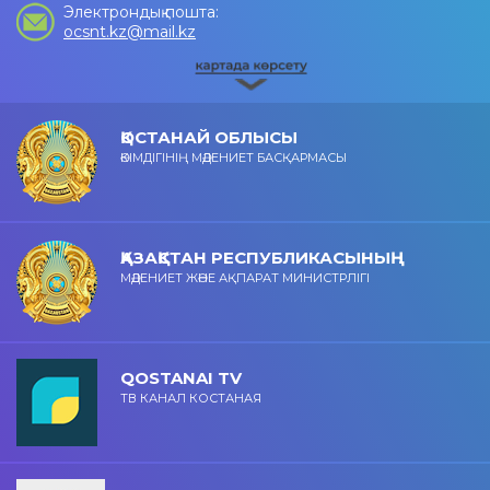
Электрондық пошта:
ocsnt.kz@mail.kz
ҚОСТАНАЙ ОБЛЫСЫ
ӘКІМДІГІНІҢ МӘДЕНИЕТ БАСҚАРМАСЫ
ҚАЗАҚСТАН РЕСПУБЛИКАСЫНЫҢ
МӘДЕНИЕТ ЖӘНЕ АҚПАРАТ МИНИСТРЛІГІ
QOSTANAI TV
ТВ КАНАЛ КОСТАНАЯ