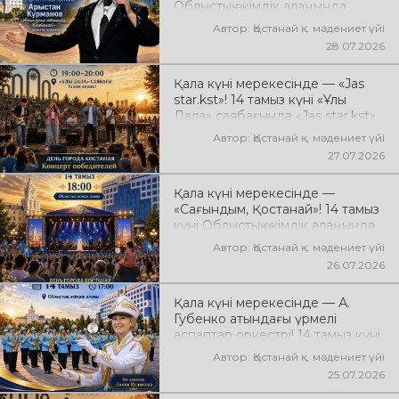
Облыстық әкімдік алаңында
аранжировщик — Геннадий
Арыстан Құрмановтың
Стаканов. Сіздерді жанды
Автор: Қостанай қ. мәдениет үйі
«Айналдым атыңнан, Қостанай»
музыка, жарқын джаз әуендері
28.07.2026
атты концерттік бағдарламасы
мен ерекше мерекелік
өтеді! Сіздерді сүйікті әндер,
атмосфера күтеді!
Қала күні мерекесінде — «Jas
әсерлі орындау мен көтеріңкі
star.kst»! 14 тамыз күні «Ұлы
мерекелік көңіл күй күтеді!
Дала» саябағында «Jas star.kst»
қалалық шығармашылық байқауы
Автор: Қостанай қ. мәдениет үйі
жеңімпаздарының концерті
27.07.2026
өтеді! Сіздерді жас
таланттардың жарқын өнері,
Қала күні мерекесінде —
заманауи әндер, қуатты энергия
«Сағындым, Қостанай»! 14 тамыз
мен мерекелік көңіл күй күтеді!
күні Облыстық әкімдік алаңында
қала туралы әндердің
Автор: Қостанай қ. мәдениет үйі
«Сағындым, Қостанай» музыкалық
26.07.2026
фестивалі өтеді! Сіздерді туған
қалаға арналған әсем әндер,
Қала күні мерекесінде — А.
әсерлі қойылымдар мен көтеріңкі
Губенко атындағы үрмелі
мерекелік көңіл күй күтеді!
аспаптар оркестрі! 14 тамыз күні
Облыстық әкімдік алаңында
Автор: Қостанай қ. мәдениет үйі
оркестрдің мерекелік концерті
25.07.2026
өтеді. Бас дирижер — Лилия