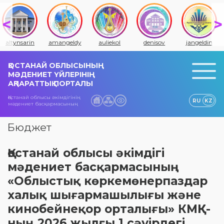
altynsarin
amangeldy
auliekol
denisov
jangeldin
ҚОСТАНАЙ ОБЛЫСЫНЫҢ
МӘДЕНИЕТ ҮЙЛЕРІНІҢ
АҚПАРАТТЫҚ ПОРТАЛЫ
Қостанай облысы әкімдігінің
RU
KZ
мәдениет басқармасының
Бюджет
Қостанай облысы әкімдігі
мәдениет басқармасының
«Облыстық көркемөнерпаздар
халық шығармашылығы және
кинобейнеқор орталығы» КМҚК-
ның 2026 жылғы 1 сәуірдегі