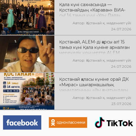
Ислямова. Сіздерді жанды
Қала күні сахнасында —
музыка, әсерлі орындаулар мен
Қостанайдың «Караван» ВИА-
көтеріңкі мерекелік көңіл күй
сы! 14 тамыз күні «Ұлы Дала»
күтеді!
саябағында «Караван» ВИА-
Автор: Қостанай қ. мәдениет үйі
сының мерекелік концерті өтеді!
24.07.2026
Сіздерді сүйікті әндер, жанды
музыка, жарқын эмоциялар мен
Қостанай, ALEM-ді қарсы ал! 15
көтеріңкі көңіл күй күтеді!
тамыз күні Қала күніне арналған
мерекелік концертте ALEM
өнер көрсетеді! @xcialem
Автор: Қостанай қ. мәдениет үйі
24.07.2026
Қостанай қаласы күніне орай ДК
«Мирас» шығармашылық
ұжымдарының «Ән қанатындағы
Қостанай» көшпелі концерті
Автор: Қостанай қ. мәдениет үйі
өтеді! Баршаңызды мерекелік
23.07.2026
концертке шақырамыз!