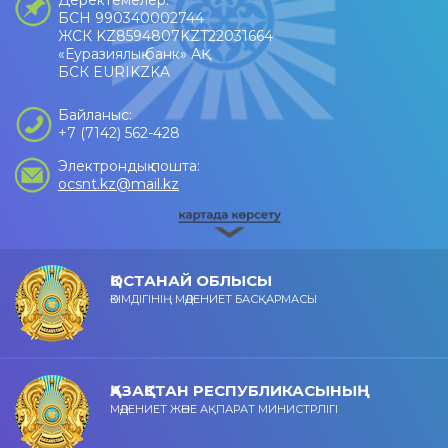
Деректемелер:
БСН 990340002744
ЖСК KZ8594807KZT22031664
«Еуразиялық банк» АҚ
БСК EURIKZKA
Байланыс:
+7 (7142) 562-428
Электрондық пошта:
ocsnt.kz@mail.kz
ҚОСТАНАЙ ОБЛЫСЫ
ӘКІМДІГІНІҢ МӘДЕНИЕТ БАСҚАРМАСЫ
ҚАЗАҚСТАН РЕСПУБЛИКАСЫНЫҢ
МӘДЕНИЕТ ЖӘНЕ АҚПАРАТ МИНИСТРЛІГІ