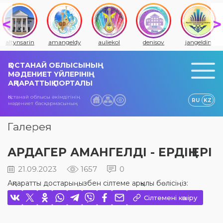
altynsarin
amangeldy
auliekol
denisov
jangeldin
ҚОСТАНАЙ ОБЛЫСЫНЫҢ
МӘДЕНИЕТ ҮЙЛЕРІНІҢ
АҚПАРАТТЫҚ ПОРТАЛЫ
Қостанай облысы әкімдігінің
RU
KZ
мәдениет басқармасының
Галерея
АРДАГЕР АМАНГЕЛДІ - ЕРДІҢ ЕРІ
21.09.2023
1657
0
Ақпаратты достарыңызбен сілтеме арқылы бөлісіңіз:
Сілтемені көшіру