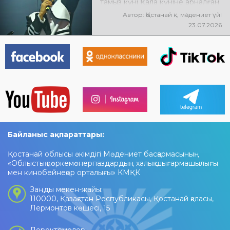
тамыз күні Қала күніне арналған
мерекелік концертте NE
Автор: Қостанай қ. мәдениет үйі
PROSTO ORCHESTRA өнер
23.07.2026
көрсетеді! @ne_prosto_orchestra
Байланыс ақпараттары:
Қостанай облысы әкімдігі Мәдениет басқармасының
«Облыстық көркемөнерпаздардың халық шығармашылығы
мен кинобейнеқор орталығы» КМҚК
Заңды мекен-жайы:
110000, Қазақстан Республикасы, Қостанай қаласы,
Лермонтов көшесі, 15