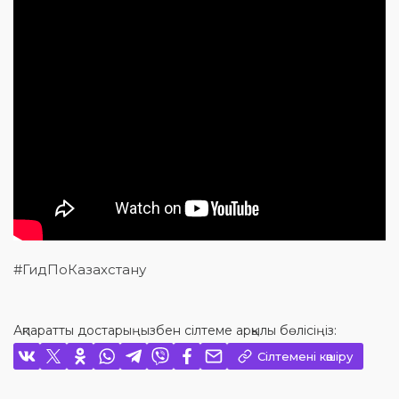
#ГидПоКазахстану
Ақпаратты достарыңызбен сілтеме арқылы бөлісіңіз:
Сілтемені көшіру