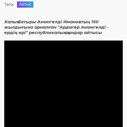
Айтыс
Теги:
Халық батыры Амангелді Имановтың 150
жылдығына арналған "Ардагер Амангелді -
ердің ері" республикалық ақындар айтысы