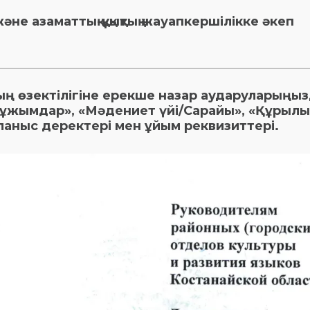
және азаматтық-құқықтық жауапкершілікке әкеп
тың өзектілігіне ерекше назар аударуларыңы
қ» ұжымдар», «Мәдениет үйі/Сарайы», «Құрылы
ланыс деректері мен ұйым реквизиттері.