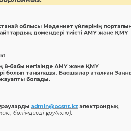
останай облысы Мәдениет үйлерінің порталы
 сайттардың домендері тиісті АМҮ және ҚМҮ
к:
ның 8-бабы негізінде АМҮ және ҚМҮ
рі болып танылады. Басшылар аталған Заңны
ға жауапты болады.
сұрауларды
admin@ocsnt.kz
электрондық
/жою, бөлімдерді құру/жою)
.