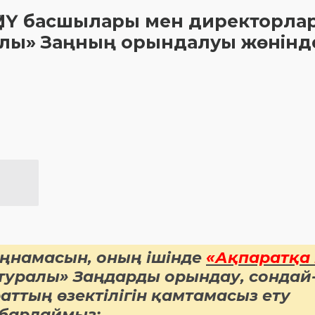
ҚМҮ басшылары мен директорла
ралы» Заңның орындалуы жөнінд
аңнамасын, оның ішінде
«Ақпаратқа
туралы» Заңдарды орындау, сондай
аттың өзектілігін қамтамасыз ету
абарлаймыз: