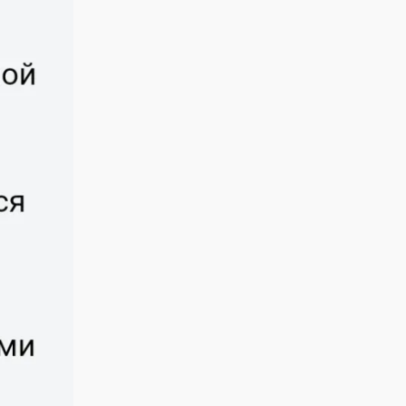
АРНАЛҒАН
өнер көрсетеді!
МЕРЕКЕЛІК ІС-
@ne_prosto_orchestra
ШАРАЛАР
БАҒДАРЛАМАСЫ