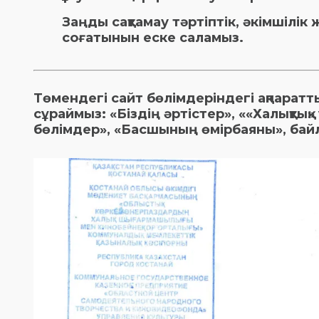
Заңды сақтамау тәртіптік, әкімшілік 
соғатынын еске саламыз.
Төмендегі сайт бөлімдеріндегі ақпарат
сұраймыз: «Біздің әртістер», ««Халықты
бөлімдер», «Басшының өмірбаяны», бай