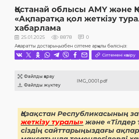
Қостанай облысы АМҮ және 
«Ақпаратқа қол жеткізу ту
хабарлама
25.01.2025
8878
0
Ақпаратты достарыңызбен сілтеме арқылы бөлісіңіз:
Сілтемені көшіру
Файлды қарау
IMG_0001.pdf
Файлды жүктеу
Қазақстан Республикасының з
жеткізу туралы»
және «Тілдер 
сіздің сайттарыңыздағы ақпар
мақсатында төмендегілерді х