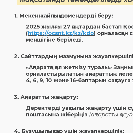
1. Мекенжайлық домендерді беру:
2025 жылғы 27 қаңтардан бастап Қ
(
https://ocsnt.kz/kz/kdo
) орналасқан
меншігіне беріледі.
2. Сайттардың мазмұнына жауапкершілі
«Ақпаратқа қол жеткізу туралы» Заң
орналастырылатын ақпараттың иеле
4, 6, 9, 10 және 16-баптарын сақтау
3. Ақпаратты жаңарту:
Деректерді уақтылы жаңарту үшін 
поштасына жіберіңіз
(ақпаратты қосу
4. Бұзушылықтар үшін жауапкершілік: