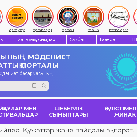
qamysty
qarabalyq1
qarasu
mailin
mendiqara
ры
Халықтық ұжымдар
Сұхбат
Галерея
Ш
СЫНЫҢ
МӘДЕНИЕТ
АТТЫҚ ПОРТАЛЫ
мәдениет басқармасының
ЙҚАУЛАР МЕН
ШЕБЕРЛІК
ӘДІСТІМЕЛ
СТИВАЛЬДАР
СЫНЫПТАРЫ
ЖИНАҚ
рийлер. Құжаттар және пайдалы ақпарат.