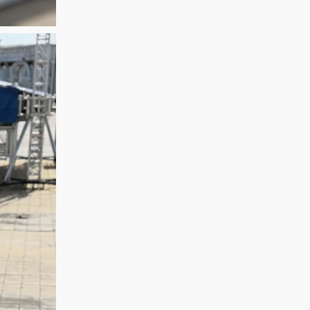
АРНАЛҒАН
өнер көрсетеді!
МЕРЕКЕЛІК ІС-
@ne_prosto_orchestra
ШАРАЛАР
БАҒДАРЛАМАСЫ