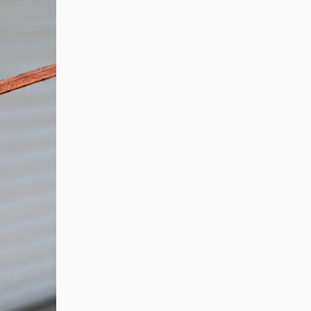
орындаулар мен
Қостанай, ALEM-
сының мерекелік
көтеріңкі
ді қарсы ал! 15
концерті өтеді!
мерекелік көңіл
тамыз күні Қала
Сіздерді сүйікті
күй күтеді!
күніне арналған
әндер, жанды
мерекелік
музыка, жарқын
23.07.2026
концертте ALEM
эмоциялар мен
Қостанай қ. мәдениет
өнер көрсетеді!
көтеріңкі көңіл күй
үйі
@xcialem
күтеді!
Қостанай қаласы
күніне орай ДК
«Мирас»
шығармашылық
ұжымдарының
23.07.2026
«Ән қанатындағы
Қостанай қ. мәдениет
Қостанай»
үйі
көшпелі концерті
Қостанай, NE
өтеді!
PROSTO
Баршаңызды
ORCHESTRA-ны
мерекелік
қарсы ал! 15
концертке
тамыз күні Қала
шақырамыз!
22.07.2026
күніне арналған
Қостанай қ. мәдениет
мерекелік
үйі
концертте NE
ҚОСТАНАЙ
PROSTO
ҚАЛАСЫ КҮНІНЕ
ORCHESTRA