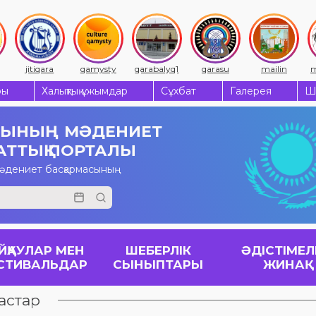
jitiqara
qamysty
qarabalyq1
qarasu
mailin
m
ры
Халықтық ұжымдар
Сұхбат
Галерея
Ш
СЫНЫҢ
МӘДЕНИЕТ
АТТЫҚ ПОРТАЛЫ
мәдениет басқармасының
ЙҚАУЛАР МЕН
ШЕБЕРЛІК
ӘДІСТІМЕЛ
СТИВАЛЬДАР
СЫНЫПТАРЫ
ЖИНАҚ
астар