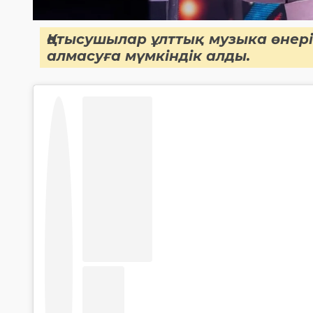
Қатысушылар ұлттық музыка өнер
алмасуға мүмкіндік алды.