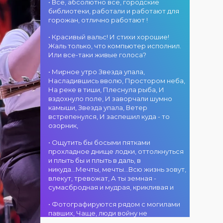
шығармашылығы
• Все, абсолютно все, городские
байқауының
03.08.2026
фестивалі! 15
библиотеки, работали и работают для
салтанатты
Қостанай қ. мәдениет
тамыз күні
горожан, отлично работают !
ашылу рәсіміне
үйі
Облыстық әкімдік
шақырамыз! Бұл
Қала күні
алаңында «Даму
• Красивый вальс! И стихи хорошие!
күні түрлі
мерекесінде —
бала» жобасының
Жаль только, что компьютер исполнил.
елдерден келген
«Карнавал» би
балалар
Или все-таки живые голоса?
талантты
ансамблі! 15
шығармашылық
орындаушылар
тамыз күні
• Мирное утро Звезда упала,
ұжымдары
02.08.2026
бас қосып, үлкен
Облыстық әкімдік
Насладившись вволю, Простором неба,
қатысатын
Қостанай қ. мәдениет
шығармашылық
алаңында
На реке в тиши, Плеснула рыба, И
«Алтын дән»
үйі
додаға жол
«Карнавал» би
вздохнуло поле, И заворчали шумно
фестивалі өтеді!
Қала күні
ашады. Әсем ән
ансамблінің
камыши, Звезда упала, Ветер
Сіздерді жас
мерекесінде —
мен жарқын
концерттік
встрепенулся, И заспешил куда - то
таланттардың
«MOVE &
әсерге толы өнер
бағдарламасы
озорник,
жарқын өнері,
DANCE» DJ-
мерекесінің куәсі
өтеді! Ансамбль
әсем әндер,
бағдарламасы! 14
болыңыздар!
жетекшісі —
02.08.2026
• Ощутить бы босыми пятками
әсерлі билер мен
тамыз күні
Келіңіздер, жас
Шамиль
Қостанай қ. мәдениет
прохладное днище лодки, оттолкнуться
мерекелік көңіл
Облыстық әкімдік
таланттарға бірге
Фахрутдинов.
үйі
и плыть бы и плыть в даль, в
күй күтеді!
алаңында
қолдау
Сіздерді әсерлі
Қостанай қаласы
никуда...Мечты, мечты...Всю жизнь зовут,
мерекелік DJ-
көрсетейік!
хореографиялық
Гран-при иеленді
влекут, тревожат, А ты земная -
бағдарлама өтеді!
қойылымдар,
сумасбродная и мудрая, крикливая и
Сіздерді
жарқын
заманауи
01.08.2026
бейнелер, қуатты
• Фотографируются рядом с могилами
музыкалық
Қостанай қ. мәдениет
ырғақ пен
павших, Чаще, люди войну не
хиттер, би
үйі
мерекелік көңіл
познавшие... Что ж я поодаль стою и