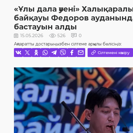
«Ұлы дала әуені» Халықарал
байқауы Федоров ауданында
бастауын алды
15.05.2026
526
0
Ақпаратты достарыңызбен сілтеме арқылы бөлісіңіз:
Сілтемені көшіру