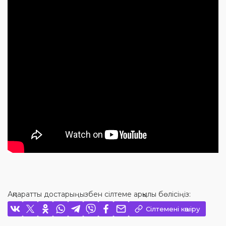
Ақпаратты достарыңызбен сілтеме арқылы бөлісіңіз:
Сілтемені көшіру