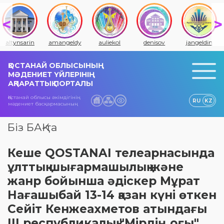
altynsarin
amangeldy
auliekol
denisov
jangeldin
ҚОСТАНАЙ ОБЛЫСЫНЫҢ
МӘДЕНИЕТ ҮЙЛЕРІНІҢ
АҚПАРАТТЫҚ ПОРТАЛЫ
Қостанай облысы әкімдігінің
RU
KZ
мәдениет басқармасының
Біз БАҚ-та
Кеше QOSTANAI телеарнасында
ұлттық шығармашылық және
жанр бойынша әдіскер Мұрат
Нағашыбай 13-14 қазан күні өткен
Сейіт Кенжеахметов атындағы
ІІІ республикалық "Мірдің оғы"