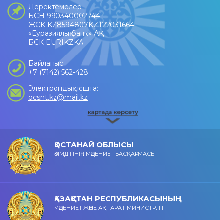
Деректемелер:
БСН 990340002744
ЖСК KZ8594807KZT22031664
«Еуразиялық банк» АҚ
БСК EURIKZKA
Байланыс:
+7 (7142) 562-428
Электрондық пошта:
ocsnt.kz@mail.kz
ҚОСТАНАЙ ОБЛЫСЫ
ӘКІМДІГІНІҢ МӘДЕНИЕТ БАСҚАРМАСЫ
ҚАЗАҚСТАН РЕСПУБЛИКАСЫНЫҢ
МӘДЕНИЕТ ЖӘНЕ АҚПАРАТ МИНИСТРЛІГІ