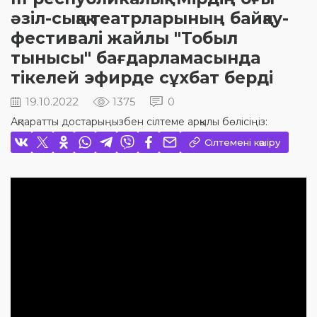
әзіл-сықақ театрларының байқау-
фестивалі жайлы "Тобыл
тынысы" бағдарламасында
тікелей эфирде сұхбат берді
19.10.2022
1375
0
Ақпаратты достарыңызбен сілтеме арқылы бөлісіңіз:
Сілтемені көшіру