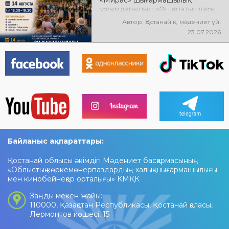
«Мирас» шығармашылық
ұжымдарының «Ән қанатындағы
Қостанай» көшпелі концерті
Автор: Қостанай қ. мәдениет үйі
өтеді! Баршаңызды мерекелік
23.07.2026
концертке шақырамыз!
Байланыс ақпараттары:
Қостанай облысы әкімдігі Мәдениет басқармасының
«Облыстық көркемөнерпаздардың халық шығармашылығы
мен кинобейнеқор орталығы» КМҚК
Заңды мекен-жайы:
110000, Қазақстан Республикасы, Қостанай қаласы,
Лермонтов көшесі, 15