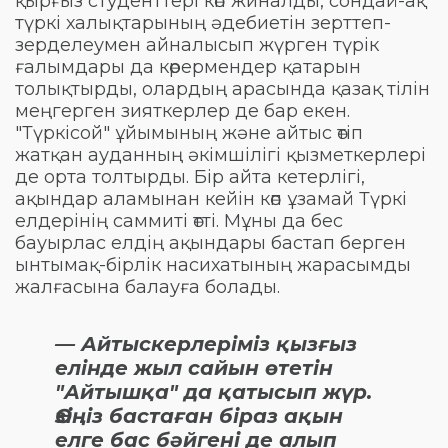
қырғыз студенттері көп жиналды, сондай-ақ
түркі халықтарының әдебиетін зерттеп-
зерделеумен айналысып жүрген түрік
ғалымдары да көрермендер қатарын
толықтырды, олардың арасында қазақ тілін
меңгерген зияткерлер де бар екен.
"Түркісой" ұйымының және айтыс өтіп
жатқан ауданның әкімшілігі қызметкерлері
де орта толтырды. Бір айта кетерлігі,
ақындар аламынан кейін көп ұзамай Түркі
елдерінің саммиті өтті. Мұны да бес
бауырлас елдің ақындары бастап берген
ынтымақ-бірлік насихатының жарасымды
жалғасына балауға болады.
— Айтыскерлеріміз қызғыз
елінде жыл сайын өтетін
"Айтышқа" да қатысып жүр.
Өзіңіз бастаған біраз ақын
елге бас бәйгені де алып