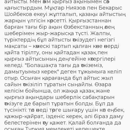
айтысты. Мен өзім қырғыз ақынымен сөз
қағыстырдым. Мұқтар Ниязов пен Бекарыс
Шойбеков екеуі жұпталып, қазақы айтыстың
жарқын үлгісін көрсетті. Қырғызстаннан
барған тағы бір ақын Өзбекстанның өлең
шеберімен жыр-жарысқа түсті. Жалпы,
түріктердің бұл айтысты өткізудегі негізгі
мақсаты – көмескі тартып қалған көне өнерді
қайта тірілту, оны қайтадан қазақ пен
қырғыз айтысының деңгейіне көтергілері
келеді. "Болашақта тағы да өткіземіз,
дамытуымыз керек" деген тұжымыға келіп
отыр. Осыған қарағанда бұл айтыс жыл
сайын өткізіліп тұратын сыңайлы. Өзара
келісім бойынша, ол жаққа қазақ және
қырғыз ақындары шеберлік сабақтарын
өткізуге де барып тұратын болды. Бұл да
түсінікті: төл өнеді төрге шығару үшін көп еңбек,
қажыр-қайрат, ізденіс керек, әлі біраз даму
белестерінен өту қажет. Қалай болғанда да
осыған Түркия мемлекеті келешекте