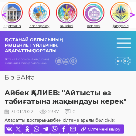
altynsarin
amangeldy
auliekol
denisov
jangeldin
ҚОСТАНАЙ ОБЛЫСЫНЫҢ
МӘДЕНИЕТ ҮЙЛЕРІНІҢ
АҚПАРАТТЫҚ ПОРТАЛЫ
Қостанай облысы әкімдігінің
RU
KZ
мәдениет басқармасының
Біз БАҚ-та
Айбек ҚАЛИЕВ: "Айтысты өз
табиғатына жақындауы керек"
31.01.2022
2337
0
Ақпаратты достарыңызбен сілтеме арқылы бөлісіңіз:
Сілтемені көшіру