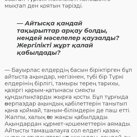
мықтап ден қоятын тәрізді.
— Айтысқа қандай
тақырыптар арқау болды,
нендей мәселелер қаузалды?
Жергілікті жұрт қалай
қабылдады?
— Бауырлас елдердің басын біріктірген бұл
айтыста ақындар, негізінен, түбі бір Түркі
елдерінің бірлігі, тамыры терең тарихы,
қазіргі қарым-қатынасы сияқты
құндылықтарды жырға қосты. Бұл тұрғыда
өнерпаздар ақындық қабілеттерін танытып
қана қоймай, таным-білімдерін де паш етті.
Жалпы, халық өте жақсы қабылдады.
Ақындардан құрмет-қошеметтерін аямады.
Айтысты тамашалауға сол елдегі қазақ-