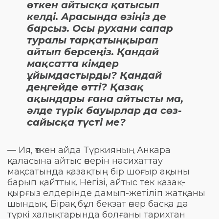
өткен айтысқа қатысып
келді. Арасында өзіңіз де
барсыз. Осы рухани сапар
туралы тарқатыңқырап
айтып берсеңіз. Қандай
мақсатта кімдер
ұйымдастырды? Қандай
деңгейде өтті? Қазақ
ақындары ғана айтысты ма,
әлде түрік бауырлар да сөз-
сайысқа түсті ме?
— Ия, өткен айда Түркияның Анкара
қаласына айтыс өнерін насихаттау
мақсатында қазақтың бір шоғыр ақыны
барып қайттық. Негізі, айтыс тек қазақ-
қырғыз елдерінде дамып-жетіліп жатқаны
шындық. Бірақ бұл бекзат өнер басқа да
түркі халықтарында болғаны тарихтан