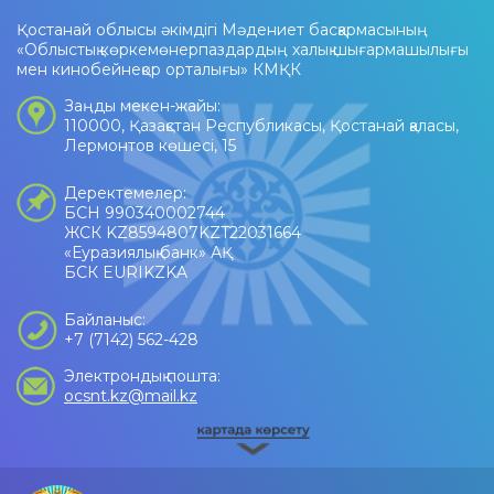
Қостанай облысы әкімдігі Мәдениет басқармасының
«Облыстық көркемөнерпаздардың халық шығармашылығы
мен кинобейнеқор орталығы» КМҚК
Заңды мекен-жайы:
110000, Қазақстан Республикасы, Қостанай қаласы,
Лермонтов көшесі, 15
Деректемелер:
БСН 990340002744
ЖСК KZ8594807KZT22031664
«Еуразиялық банк» АҚ
БСК EURIKZKA
Байланыс:
+7 (7142) 562-428
Электрондық пошта:
ocsnt.kz@mail.kz