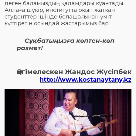
деген баламыздың қадамдары қуантады.
Аллаға шүкір, институтта оқып жатқан
студенттер ішінде болашағынан үміт
күттіретін осындай жастарымыз бар.
— Сұқбатыңызға көптен-көп
рахмет!
Әңгімелескен Жандос Жүсіпбек
http://www.kostanaytany.kz