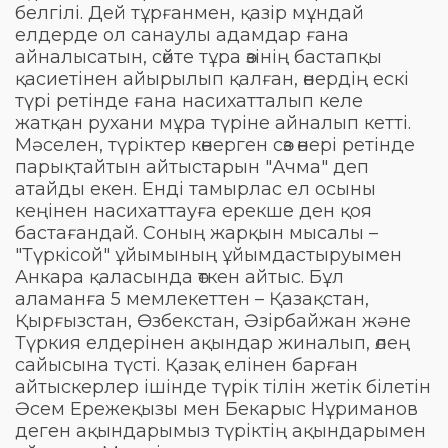
белгілі. Дей тұрғанмен, қазір мұндай
елдерде ол санаулы адамдар ғана
айналысатын, сөйте тұра өзінің бастапқы
қасиетінен айырылып қалған, өнердің ескі
түрі ретінде ғана насихатталып келе
жатқан рухани мұра түріне айналып кетті.
Мәселен, түріктер көнерген сөз өнері ретінде
парықтайтын айтыстарын "Ачма" деп
атайды екен. Енді тамырлас ел осыны
кеңінен насихаттауға ерекше ден қоя
бастағандай. Соның жарқын мысалы –
"Түркісой" ұйымының ұйымдастыруымен
Анкара қаласында өткен айтыс. Бұл
аламанға 5 мемлекеттен – Қазақстан,
Қырғызстан, Өзбекстан, Әзірбайжан және
Түркия елдерінен ақындар жиналып, өлең
сайысына түсті. Қазақ елінен барған
айтыскерлер ішінде түрік тілін жетік білетін
Әсем Ережеқызы мен Бекарыс Нұриманов
деген ақындарымыз түріктің ақындарымен