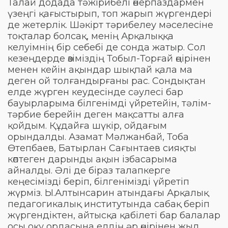
Талай додада тәжірибелі өнерпаздармен
үзеңгі қағыстырып, топ жарып жүргендері
де жетерлік. Шәкірт тәрибелеу мәселесіне
тоқталар болсақ, менің Арқалыққа
келуімнің бір себебі де сонда жатыр. Сол
кезеңдерде өзіміздің Тобыл-Торғай өңірінен
менен кейін ақындар шықпай қала ма
деген ой толғандырғаны рас. Сондықтан
елде жүрген кеудесінде сәулесі бар
бауырларыма білгенімді үйретейін, тәлім-
тәрбие берейін деген мақсатты алға
қойдым. Құдайға шүкір, ойдағым
орындалды. Азамат Мәлжанбай, Тоба
Өтепбаев, Батырлан Сағынтаев сияқты
көптеген дарынды ақын ізбасарыма
айналды. Әлі де біраз талапкерге
кеңесімізді беріп, білгенімізді үйретіп
жүрміз. Ы.Алтынсарин атындағы Арқалық
педагогикалық институтында сабақ беріп
жүргендіктен, айтысқа қабілеті бар балалар
осы оқу ордасына елдің әр өңірінен жыл