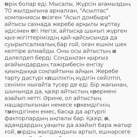
өтірік болар еді. Мысалы, Жүрсін ағамыздың
70 жылдығына арналған, "Асылтас"
компаниясы өткізген "Асыл домбыра"
айтысы сахнада жеребе арқылы жұптау
әдісімен өтті. Негізі, айтысқа шығып жүрген
қыз-жігіттеріміздің қай-қайсысында да
суырыпсалмалық бар ғой, оған ешкім шек
келтіре алмайды. Оны осы айтыстың өзі
дәлелдеп берді. Сондықтан қырғыз
ағайындардың тәжірибесін енгізу
қиындыққа соқпайтыны айқын. Жеребе
тарту дәстүрі көпшіліктің күдігін сейілтіп,
сенімін нығайта түсер де еді. Бір жағынан,
шынында да, қазір айтыстың көрермені
азайып кетті. Әрине, ол айтыстың
нашарлығынан немесе көркемдігінің
төмендігінен емес, басқа да әртүрлі
факторлардың ықпалы бар. Қазір, өзі,
адамдардың уақыты да азайып бара жатыр
ғой, өмірдің жылдамдығы артып, ешнәрсеге