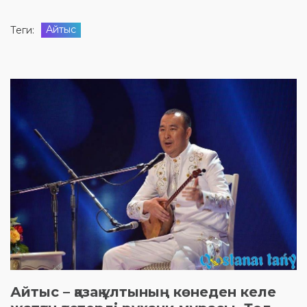
Айтыс
Теги:
Айтыс – қазақ ұлтының көнеден келе