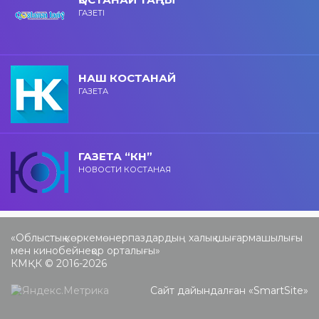
ГАЗЕТІ
НАШ КОСТАНАЙ
ГАЗЕТА
ГАЗЕТА “КН”
НОВОСТИ КОСТАНАЯ
«Облыстық көркемөнерпаздардың халық шығармашылығы
мен кинобейнеқор орталығы»
КМҚК © 2016-2026
Сайт дайындалған «
SmartSite
»