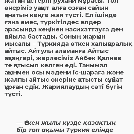
жатқан қастерлі рухани мұрасы. Төл
өнеріміз уақыт алға озған сайын
қанатын кеңге жая түсті. Ел ішінде
ғана емес, түркітілдес елдер
арасында кеңінен насихаттауға ден
қойыла бастады. Соның жарқын
мысалы – Түркияда өткен халықаралық
айтыс. Айтулы аламанға Айтыс
ақтаңгері, жерлесіміз Айбек Қалиев
те қатысып келген еді. Танымал
ақынмен осы мәдени іс-шараға және
жалпы айтыс өнеріне қатысты сұқбат
құрған едік. Жариялаудың сәті бүгін
түсті.
— Өткен жылы күзде қазақтың
бір топ ақыны Түркия елінде