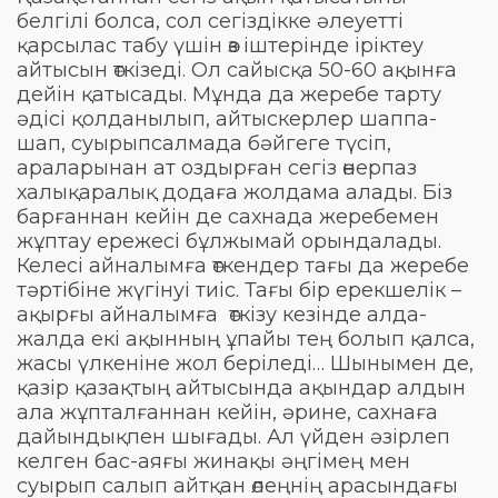
белгілі болса, сол сегіздікке әлеуетті
қарсылас табу үшін өз іштерінде іріктеу
айтысын өткізеді. Ол сайысқа 50-60 ақынға
дейін қатысады. Мұнда да жеребе тарту
әдісі қолданылып, айтыскерлер шаппа-
шап, суырыпсалмада бәйгеге түсіп,
араларынан ат оздырған сегіз өнерпаз
халықаралық додаға жолдама алады. Біз
барғаннан кейін де сахнада жеребемен
жұптау ережесі бұлжымай орындалады.
Келесі айналымға өткендер тағы да жеребе
тәртібіне жүгінуі тиіс. Тағы бір ерекшелік –
ақырғы айналымға өткізу кезінде алда-
жалда екі ақынның ұпайы тең болып қалса,
жасы үлкеніне жол беріледі… Шынымен де,
қазір қазақтың айтысында ақындар алдын
ала жұпталғаннан кейін, әрине, сахнаға
дайындықпен шығады. Ал үйден әзірлеп
келген бас-аяғы жинақы әңгімең мен
суырып салып айтқан өлеңнің арасындағы