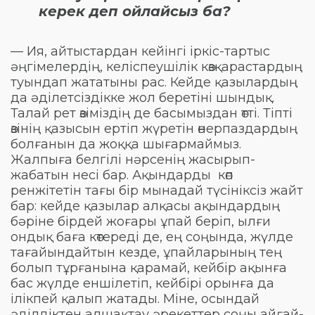
керек деп ойлайсыз ба?
— Ия, айтыстардан кейінгі іркіс-тартыс
әңгімелердің, келіспеушілік көзқарастардың
туындап жататыны рас. Кейде қазылардың
да әділетсіздікке жол беретіні шындық.
Талай рет өзіміздің де басымыздан өтті. Тіпті
өзінің қазысын ертіп жүретін өнерпаздардың
болғанын да жоққа шығармаймыз.
Жалпыға белгілі нәрсенің жасырып-
жабатын несі бар. Ақындарды көп
ренжітетін тағы бір мынадай түсініксіз жайт
бар: кейде қазылар алқасы ақындардың
бәріне бірдей жоғары ұпай беріп, ылғи
ондық баға көтереді де, ең соңында, жүлде
тағайындайтын кезде, ұпайларының тең
болып тұрғанына қарамай, кейбір ақынға
бас жүлде еншілетіп, кейбірі орынға да
ілікпей қалып жатады. Міне, осындай
әділдіктен алшақтау әрекеттер соңы айғай-