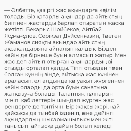
— Әлбетте, қазіргі жас ақындарға көңілім
толады. Біз қатарлы ақындар да айтыстың
биігінен жастарды барлап отыратын жасқа
жетіпті. Бекарыс Шойбеков, Айтбай
Жұмағұлов, Серікзат Дүйсенғазин, Төлеген
Жаманов сияқты ақындар айтыстың
ақсақалдарына айналып қалдық. Бізден
кейін де бірнеше буын алмасып жатыр. Мен
жас деп айтып отырған ақындардың өзі
отызды орталап қалды. Тіпті отыздан төмен
болған күннің өзінде, айтысқа жас күнінен
араласып, ел алдында көп уақыт жүргеннен
кейін оларды да орта буын санатына
жатқызуға болады. Талаптың тұлпарын
мініп, қабілеттерін шыңдап жүрген жас
өрендерге де тәнтімін. Бір жақсы жері, қай-
қайсысы да тынбай ізденіп, өзіне дейінгі
ақындардың шығармашылығымен жіті
танысып, айтысқа дайын болып келеді.