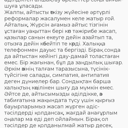
шуға ұласады.
Жалпы, айтысты өткізу жүйесіне әртүрлі
реформалар жасалумен келе жатыр ғой.
Айталық, Жүрсін ағамыз айтыс тізгінін
ұстаған уақыттан бері көп тәжірибе жасап,
қазылар санын екеуге дейін азайтып та,
отызға дейін көбейтіп те көрді. Халыққа
телефонмен дауыс та бергізді. Бірақ сонда
да айтыстан кейінгі дау-дамай толастаған
емес. Бір жағынан, бұл да заңдылық шығар.
Әркім өзінің талғам таразысына, түсінік-
түйсігіне салады, симпатия, антипатия
деген дүниелер бар. Сондықтан барша
халықтың көңілінен шығу да мүмкін емес.
Әйтсе де, айтысымызды әділдікке, өз
табиғатына жақындата түсу үшін қырғыз
бауырларымыз жасап жүрген әдіс-
тәсілдерді қолдансақ, жағдай анағұрлым
оңалар ма еді деп ойлаймын. Бірақ ол
тәсілдер де қолданылмай жатыр десек,