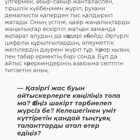
үлгермей, абыр-сабыр жанталаспен,
тіршілік күйбеңімен жүріп, рухани
демалысты қаперден тыс қалдырып
жатады. Оның үстіне, қазір жаңалықтарды
жаңалықтар ескіртіп жатқан заманда
ақпарат алудың да көздері көбейді. Әртүрлі
цифрлы құрылғылардың, әлеуметтік
желілердің дәурені жүріп тұр. Көрер қызық
пен табар ермектің бәрі сонда. Бұл да
айтыс көрермендерінің азаюына септігін
тигізетіні анық.
— Қазіргі жас буын
айтыскерлерге көңіліңіз тола
ма? Өзіңіз шәкірт тәрбиелеп
жүрсіз бе? Келешегінен үміт
күттіретін қандай тыңтұяқ
таланттарды атап өтер
едіңіз?