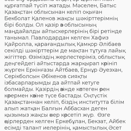
құрғатпай түсіп жатады. Мәселен, Батыс
Қазақстан облысынан келіп оқыған
Бекболат Қаленов жақсы шәкірттерімнің
бірі болды. Ол қазір өз облысының
маңдайалды айтыскерлерінің бірі ретінде
танымал. Павлодардан келген Хафиз
Қайролла, қарағандылық Қамқор Әлібаев
секілді шәкірттерім де мақтан тұтуға лайық
жігіттер. Өзіміздің жерлестеріміз, облыстық
деңгейдегі айтыстарда жарқырап көрініп
жүрген Еркінғазы Айтбаев, Ернұр Әуезхан,
Серікболсын Әбікенов сияқты
ізбасарларымды да айтпай кетуге
болмайды. Қазірдің өзінде көптеген өрен
көрермен көзіне түсе бастады. Оңтүстік
Қазақстаннан келіп, біздің институтта білім
алып жатқан Балғын Аббасхан деген
қызымыз жақсы өнер көрсетіп жүр. Өзге
өңірлерден келген Еркебұлан, Бекзат, Айбек
есімді талант иелерінің, қамыстылық Әсет