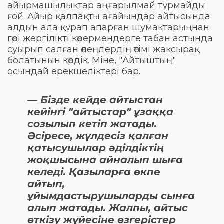
айырмашылықтар аңғарылмай тұрмайды
ғой. Айыр қалпақты ағайындар айтысында
алдын ала құрап апарған шумақтарыңнан
гөрі жергілікті көрермендерге табан астында
суырып салған өлеңдердің өтімі жақсырақ
болатынын көрдік. Міне, "Айтыштың"
осындай ерекшеліктері бар.
— Бізде кейде айтыстан
кейінгі "айтыстар" ұзаққа
созылып кетіп жатады.
Әсіресе, жүлдесіз қалған
қатысушылар әділдіктің
жоқшысына айналып шыға
келеді. Қазыларға өкпе
айтып,
ұйымдастырушыларды сынға
алып жатады. Жалпы, айтыс
өткізу жүйесіне өзгерістер