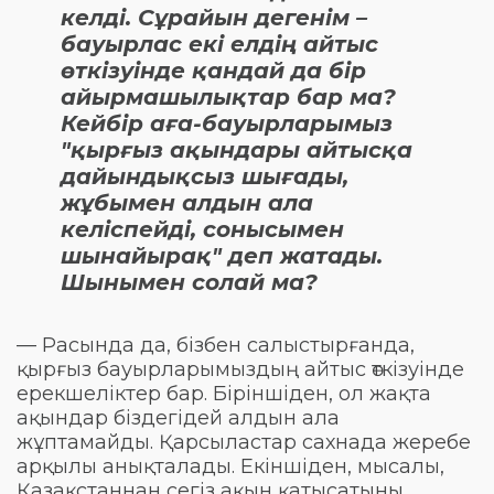
келді. Сұрайын дегенім –
бауырлас екі елдің айтыс
өткізуінде қандай да бір
айырмашылықтар бар ма?
Кейбір аға-бауырларымыз
"қырғыз ақындары айтысқа
дайындықсыз шығады,
жұбымен алдын ала
келіспейді, сонысымен
шынайырақ" деп жатады.
Шынымен солай ма?
— Расында да, бізбен салыстырғанда,
қырғыз бауырларымыздың айтыс өткізуінде
ерекшеліктер бар. Біріншіден, ол жақта
ақындар біздегідей алдын ала
жұптамайды. Қарсыластар сахнада жеребе
арқылы анықталады. Екіншіден, мысалы,
Қазақстаннан сегіз ақын қатысатыны