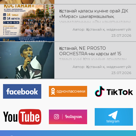
Қостанай қаласы күніне орай ДК
«Мирас» шығармашылық
ұжымдарының «Ән қанатындағы
Қостанай» көшпелі концерті
Автор: Қостанай қ. мәдениет үйі
өтеді! Баршаңызды мерекелік
23.07.2026
концертке шақырамыз!
Қостанай, NE PROSTO
ORCHESTRA-ны қарсы ал! 15
тамыз күні Қала күніне арналған
мерекелік концертте NE
Автор: Қостанай қ. мәдениет үйі
PROSTO ORCHESTRA өнер
23.07.2026
көрсетеді! @ne_prosto_orchestra