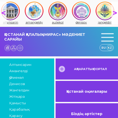
altynsarin
amangeldy
auliekol
denisov
jangeldin
ҚОСТАНАЙ ҚАЛАЛЫҚ «МИРАС» МӘДЕНИЕТ
САРАЙЫ
RU
KZ
Алтынсарин
АҚПАРАТТЫҚ ПОРТАЛ
Амангелді
Әулиекөл
Денисов
Жангелдин
Қостанай оқиғалары
Жітіқара
Қамысты
Қарабалық
Біздің әртістер
Қарасу