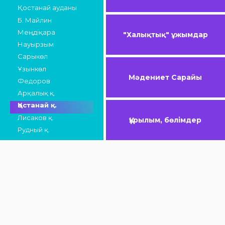
Қостанай ауданы
Б. Майлин
Меңдіқара
"Халықтық" ұжымдар
Науырзым
Сарыкөл
Ұзынкөл
Мәдениет Сарайы
Федоров
Арқалық қ.
Қостанай қ.
Лисаков қ.
Құрылым, бөлімдер
Рудный қ.