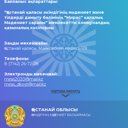
Байланыс ақпараттары:
"Қостанай қаласы әкімдігінің мәдениет және
тілдерді дамыту бөлімінің "Мирас" қалалық
Мәдениет сарайы" мемлекеттік коммуналдық
қазыналық кәсіпорны
Заңды мекенжайы:
Қостанай қаласы, Маяковский көшесі, 119
Телефоны:
8 (7142) 26-72-28
Электронды мекенжай:
miras2020@mail.kz
miras_dkost@mail.kz
ҚОСТАНАЙ ОБЛЫСЫ
ӘКІМДІГІНІҢ МӘДЕНИЕТ БАСҚАРМАСЫ