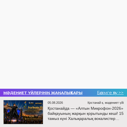
Бөлімге өту >>
МӘДЕНИЕТ ҮЙЛЕРІНІҢ ЖАҢАЛЫҚТАРЫ
05.08.2026
Қостанай қ. мәдениет үйі
Қостанайда — «Алтын Микрофон-2026»
байқауының жарқын қорытынды кеші! 15
тамыз күні Халықаралық вокалистер
байқауы жеңімпаздарын марапаттау