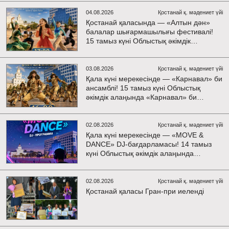
рәсімі мен гала-концерт өтеді! Сіздерді
үздік орындаушылардың әсерлі өнері,
04.08.2026
Қостанай қ. мәдениет үйі
жарқын эмоциялар және ерекше
Қостанай қаласында — «Алтын дән»
мерекелік атмосфера күтеді!
балалар шығармашылығы фестивалі!
15 тамыз күні Облыстық әкімдік
алаңында «Даму бала» жобасының
балалар шығармашылық ұжымдары
қатысатын «Алтын дән» фестивалі
03.08.2026
Қостанай қ. мәдениет үйі
өтеді! Сіздерді жас таланттардың
Қала күні мерекесінде — «Карнавал» би
жарқын өнері, әсем әндер, әсерлі билер
ансамблі! 15 тамыз күні Облыстық
мен мерекелік көңіл күй күтеді!
әкімдік алаңында «Карнавал» би
ансамблінің концерттік бағдарламасы
өтеді! Ансамбль жетекшісі — Шамиль
Фахрутдинов. Сіздерді әсерлі
02.08.2026
Қостанай қ. мәдениет үйі
хореографиялық қойылымдар, жарқын
Қала күні мерекесінде — «MOVE &
бейнелер, қуатты ырғақ пен мерекелік
DANCE» DJ-бағдарламасы! 14 тамыз
көңіл күй күтеді!
күні Облыстық әкімдік алаңында
мерекелік DJ-бағдарлама өтеді!
Сіздерді заманауи музыкалық хиттер, би
ырғағы, қуатты энергия мен жарқын
02.08.2026
Қостанай қ. мәдениет үйі
эмоциялар күтеді!
Қостанай қаласы Гран-при иеленді