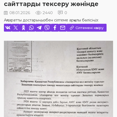
сайттарды тексеру жөнінде
08.01.2026
2440
0
Ақпаратты достарыңызбен сілтеме арқылы бөлісіңіз:
Сілтемені көшіру