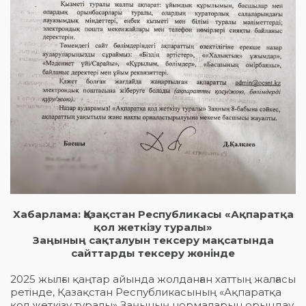
Хабарлама: Қазақстан Республикасы «Ақпаратқа
қол жеткізу туралы»
Заңының сақталуын тексеру мақсатында
сайттарды тексеру жөнінде
2025 жылғы қаңтар айында жолданған хаттың жалғасы
ретінде, Қазақстан Республикасының «Ақпаратқа
қол жеткізу туралы» Заңының нормаларын орындау