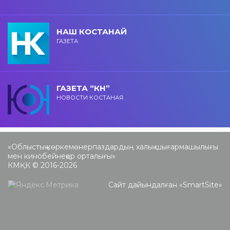
НАШ КОСТАНАЙ
ГАЗЕТА
ГАЗЕТА “КН”
НОВОСТИ КОСТАНАЯ
«Облыстық көркемөнерпаздардың халық шығармашылығы
мен кинобейнеқор орталығы»
КМҚК © 2016-2026
Сайт дайындалған «
SmartSite
»