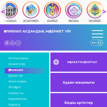
altynsarin
amangeldy
auliekol
denisov
jangeldin
ӘУЛИЕКӨЛ АУДАНДЫҚ МӘДЕНИЕТ ҮЙІ
RU
KZ
Алтынсарин
АҚПАРАТТЫҚ ПОРТАЛ
Амангелді
Әулиекөл
Денисов
Жангелдин
Аудан жаңалығы
Жітіқара
Қамысты
Қарабалық
Біздің әртістер
Қарасу