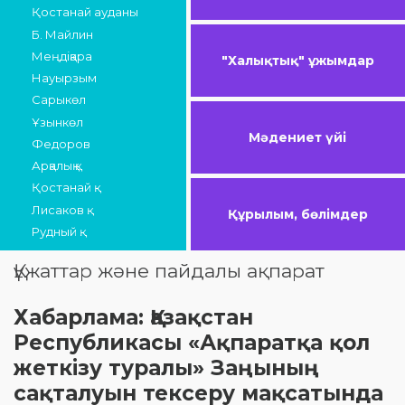
Қостанай ауданы
Б. Майлин
Меңдіқара
"Халықтық" ұжымдар
Науырзым
Сарыкөл
Ұзынкөл
Мәдениет үйі
Федоров
Арқалық қ.
Қостанай қ.
Лисаков қ.
Құрылым, бөлімдер
Рудный қ.
Құжаттар және пайдалы ақпарат
Хабарлама: Қазақстан
Республикасы «Ақпаратқа қол
жеткізу туралы» Заңының
сақталуын тексеру мақсатында