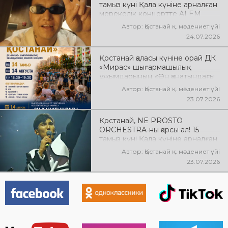
тамыз күні Қала күніне арналған
мерекелік концертте ALEM
өнер көрсетеді! @xcialem
Автор: Қостанай қ. мәдениет үйі
24.07.2026
Қостанай қаласы күніне орай ДК
«Мирас» шығармашылық
ұжымдарының «Ән қанатындағы
Қостанай» көшпелі концерті
Автор: Қостанай қ. мәдениет үйі
өтеді! Баршаңызды мерекелік
23.07.2026
концертке шақырамыз!
Қостанай, NE PROSTO
ORCHESTRA-ны қарсы ал! 15
тамыз күні Қала күніне арналған
мерекелік концертте NE
Автор: Қостанай қ. мәдениет үйі
PROSTO ORCHESTRA өнер
23.07.2026
көрсетеді! @ne_prosto_orchestra