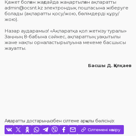
Қажет болған жағдайда жаңартылған ақпаратты
admin@ocsnt.kz электрондық поштасына жіберуге
болады (ақпаратты қосу/жою, бөлімдерді құру/
жою).
Назар аударамыз! «Ақпаратқа қол жеткізу туралы»
Заңның 8-бабына сәйкес, ақпараттың уақытылы
және нақты орналастырылуына мекеме басшысы
жауапты.
Басшы Д. Қалқаев
Ақпаратты достарыңызбен сілтеме арқылы бөлісіңіз:
Сілтемені көшіру