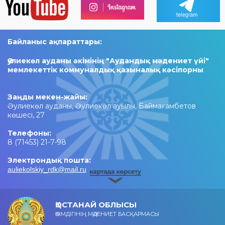
Байланыс ақпараттары:
Әулиекөл ауданы әкімінің "Аудандық мәдениет үйі"
мемлекеттік коммуналдық қазыналық кәсіпорны
Заңды мекен-жайы:
Әулиекөл ауданы, Әулиекөл ауылы, Баймағамбетов
көшесі, 27
Телефоны:
8 (71453) 21-7-98
Электрондық пошта:
auliekolskiy_rdk@mail.ru
ҚОСТАНАЙ ОБЛЫСЫ
ӘКІМДІГІНІҢ МӘДЕНИЕТ БАСҚАРМАСЫ