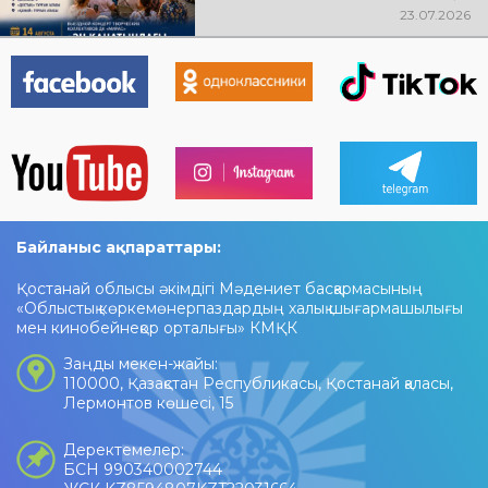
өтеді! Баршаңызды мерекелік
23.07.2026
концертке шақырамыз!
Байланыс ақпараттары:
Қостанай облысы әкімдігі Мәдениет басқармасының
«Облыстық көркемөнерпаздардың халық шығармашылығы
мен кинобейнеқор орталығы» КМҚК
Заңды мекен-жайы:
110000, Қазақстан Республикасы, Қостанай қаласы,
Лермонтов көшесі, 15
Деректемелер:
БСН 990340002744