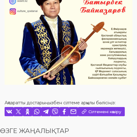
Ақпаратты достарыңызбен сілтеме арқылы бөлісіңіз:
Сілтемені көшіру
ӨЗГЕ ЖАҢАЛЫҚТАР