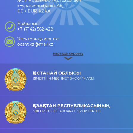
ЖСК KZ8594807KZT22031664
«Еуразиялық банк» АҚ
БСК EURIKZKA
Байланыс:
+7 (7142) 562-428
Электрондық пошта:
ocsnt.kz@mail.kz
ҚОСТАНАЙ ОБЛЫСЫ
ӘКІМДІГІНІҢ МӘДЕНИЕТ БАСҚАРМАСЫ
ҚАЗАҚСТАН РЕСПУБЛИКАСЫНЫҢ
МӘДЕНИЕТ ЖӘНЕ АҚПАРАТ МИНИСТРЛІГІ