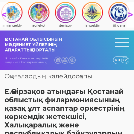
amangeldy
auliekol
denisov
jangeldin
jitiqara
ҚОСТАНАЙ ОБЛЫСЫНЫҢ
МӘДЕНИЕТ ҮЙЛЕРІНІҢ
АҚПАРАТТЫҚ ПОРТАЛЫ
Қостанай облысы әкімдігінің
RU
KZ
мәдениет басқармасының
Оқиғалардың калейдосқопы
Е.Өмірзақов атындағы Қостанай
облыстық филармониясының
қазақ ұлт аспаптар оркестрінің
көркемдік жетекшісі,
Халықаралық және
республикалық байқаулардың