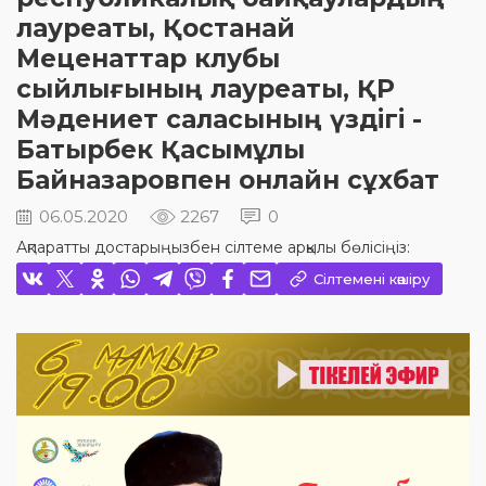
лауреаты, Қостанай
Меценаттар клубы
сыйлығының лауреаты, ҚР
Мәдениет саласының үздігі -
Батырбек Қасымұлы
Байназаровпен онлайн сұхбат
06.05.2020
2267
0
Ақпаратты достарыңызбен сілтеме арқылы бөлісіңіз:
Сілтемені көшіру