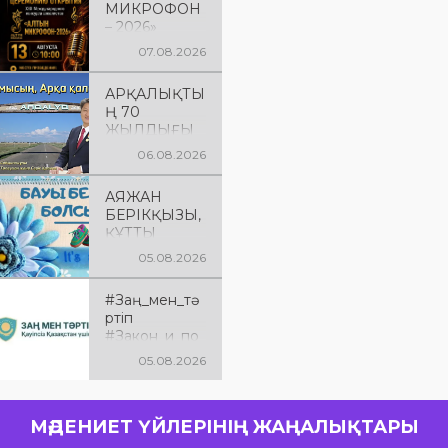
МИКРОФОН
– 2026»
БАЙҚАУЫН
07.08.2026
ЫҢ
САЛТАНАТТ
АРҚАЛЫҚТЫ
Ы АШЫЛУЫ
Ң 70
Сіздерді
ЖЫЛДЫҒЫ
вокалистерді
ҚҰТТЫ
ң «Алтын
06.08.2026
БОЛСЫН!
микрофон –
2026» XXII
АЯЖАН
халықаралық
БЕРІКҚЫЗЫ,
байқауының
ҚҰТТЫ
салтанатты
БОЛСЫН!
05.08.2026
ашылу
рәсіміне
шақырамыз!
#Заң_мен_тә
Бұл күні түрлі
ртіп
елдерден
#Закон_и_по
келген
рядок
05.08.2026
талантты
орындаушыл
ар бас қосып,
үлкен
МӘДЕНИЕТ ҮЙЛЕРІНІҢ ЖАҢАЛЫҚТАРЫ
шығармашыл