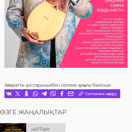
Ақпаратты достарыңызбен сілтеме арқылы бөлісіңіз:
Сілтемені көшіру
ӨЗГЕ ЖАҢАЛЫҚТАР
«АЛТЫН