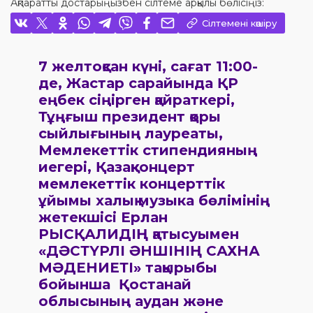
Ақпаратты достарыңызбен сілтеме арқылы бөлісіңіз:
Сілтемені көшіру
7 желтоқсан күні, сағат 11:00-
де, Жастар сарайында ҚР
еңбек сіңірген қайраткері,
Тұңғыш президент қоры
сыйлығының лауреаты,
Мемлекеттік стипендияның
иегері, Қазақконцерт
мемлекеттік концерттік
ұйымы халық музыка бөлімінің
жетекшісі Ерлан
РЫСҚАЛИДІҢ қатысуымен
«ДӘСТҮРЛІ ӘНШІНІҢ САХНА
МӘДЕНИЕТІ» тақырыбы
бойынша Қостанай
облысының аудан және