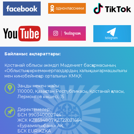
Байланыс ақпараттары:
Қостанай облысы әкімдігі Мәдениет басқармасының
«Облыстық көркемөнерпаздардың халық шығармашылығы
мен кинобейнеқор орталығы» КМҚК
Заңды мекен-жайы:
110000, Қазақстан Республикасы, Қостанай қаласы,
Лермонтов көшесі, 15
Деректемелер:
БСН 990340002744
ЖСК KZ8594807KZT22031664
«Еуразиялық банк» АҚ
БСК EURIKZKA