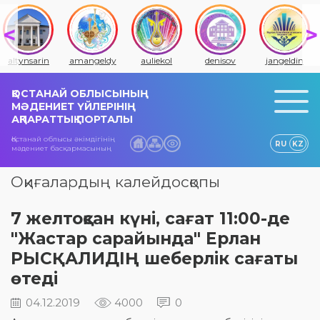
altynsarin
amangeldy
auliekol
denisov
jangeldin
ҚОСТАНАЙ ОБЛЫСЫНЫҢ
МӘДЕНИЕТ ҮЙЛЕРІНІҢ
АҚПАРАТТЫҚ ПОРТАЛЫ
Қостанай облысы әкімдігінің
RU
KZ
мәдениет басқармасының
Оқиғалардың калейдосқопы
7 желтоқсан күні, сағат 11:00-де
"Жастар сарайында" Ерлан
РЫСҚАЛИДІҢ шеберлік сағаты
өтеді
04.12.2019
4000
0