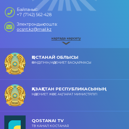
Байланыс:
+7 (7142) 562-428
Электрондық пошта:
ocsnt.kz@mail.kz
ҚОСТАНАЙ ОБЛЫСЫ
ӘКІМДІГІНІҢ МӘДЕНИЕТ БАСҚАРМАСЫ
ҚАЗАҚСТАН РЕСПУБЛИКАСЫНЫҢ
МӘДЕНИЕТ ЖӘНЕ АҚПАРАТ МИНИСТРЛІГІ
QOSTANAI TV
ТВ КАНАЛ КОСТАНАЯ