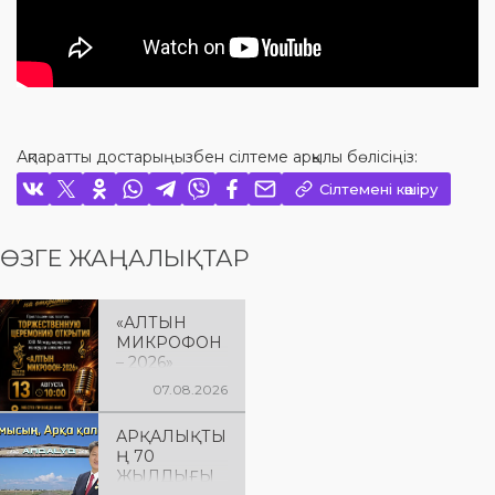
Ақпаратты достарыңызбен сілтеме арқылы бөлісіңіз:
Сілтемені көшіру
ӨЗГЕ ЖАҢАЛЫҚТАР
«АЛТЫН
МИКРОФОН
– 2026»
БАЙҚАУЫН
07.08.2026
ЫҢ
САЛТАНАТТ
АРҚАЛЫҚТЫ
Ы АШЫЛУЫ
Ң 70
Сіздерді
ЖЫЛДЫҒЫ
вокалистерді