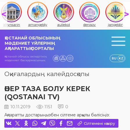
altynsarin
amangeldy
auliekol
denisov
jangeldin
ҚОСТАНАЙ ОБЛЫСЫНЫҢ
МӘДЕНИЕТ ҮЙЛЕРІНІҢ
АҚПАРАТТЫҚ ПОРТАЛЫ
Қостанай облысы әкімдігінің
RU
KZ
мәдениет басқармасының
Оқиғалардың калейдосқопы
ӨНЕР ТАЗА БОЛУ КЕРЕК
(QOSTANAI TV)
10.11.2019
1151
0
Ақпаратты достарыңызбен сілтеме арқылы бөлісіңіз:
Сілтемені көшіру