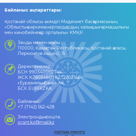
Байланыс ақпараттары:
Қостанай облысы әкімдігі Мәдениет басқармасының
«Облыстық көркемөнерпаздардың халық шығармашылығы
мен кинобейнеқор орталығы» КМҚК
Заңды мекен-жайы:
110000, Қазақстан Республикасы, Қостанай қаласы,
Лермонтов көшесі, 15
Деректемелер:
БСН 990340002744
ЖСК KZ8594807KZT22031664
«Еуразиялық банк» АҚ
БСК EURIKZKA
Байланыс:
+7 (7142) 562-428
Электрондық пошта:
ocsnt.kz@mail.kz