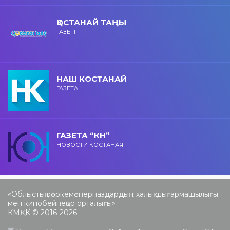
ҚОСТАНАЙ ТАҢЫ
ГАЗЕТІ
НАШ КОСТАНАЙ
ГАЗЕТА
ГАЗЕТА “КН”
НОВОСТИ КОСТАНАЯ
«Облыстық көркемөнерпаздардың халық шығармашылығы
мен кинобейнеқор орталығы»
КМҚК © 2016-2026