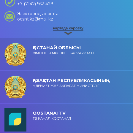
+7 (7142) 562-428
Электрондық пошта:
ocsnt.kz@mail.kz
ҚОСТАНАЙ ОБЛЫСЫ
ӘКІМДІГІНІҢ МӘДЕНИЕТ БАСҚАРМАСЫ
ҚАЗАҚСТАН РЕСПУБЛИКАСЫНЫҢ
МӘДЕНИЕТ ЖӘНЕ АҚПАРАТ МИНИСТРЛІГІ
QOSTANAI TV
ТВ КАНАЛ КОСТАНАЯ