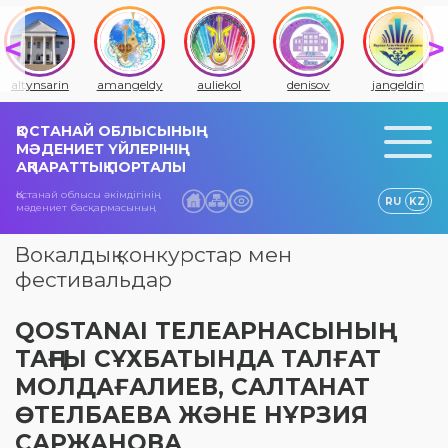
altynsarin
amangeldy
auliekol
denisov
jangeldin
ҚОСТАНАЙ ОБЛЫСЫНЫҢ
МӘДЕНИЕТ ҮЙЛЕРІНІҢ
АҚПАРАТТЫҚ ПОРТАЛЫ
Қостанай облысы әкімдігінің
RU
KZ
мәдениет басқармасының
Вокалдық конкурстар мен
фестивальдар
QOSTANAI ТЕЛЕАРНАСЫНЫҢ
ТАҢҒЫ СҰХБАТЫНДА ТАЛҒАТ
МОЛДАҒАЛИЕВ, САЛТАНАТ
ӨТЕЛБАЕВА ЖӘНЕ НҰРЗИЯ
САРЖАНОВА