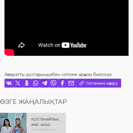
Ақпаратты достарыңызбен сілтеме арқылы бөлісіңіз:
Сілтемені көшіру
ӨЗГЕ ЖАҢАЛЫҚТАР
Қостанайлық
жас әнші
халықаралық