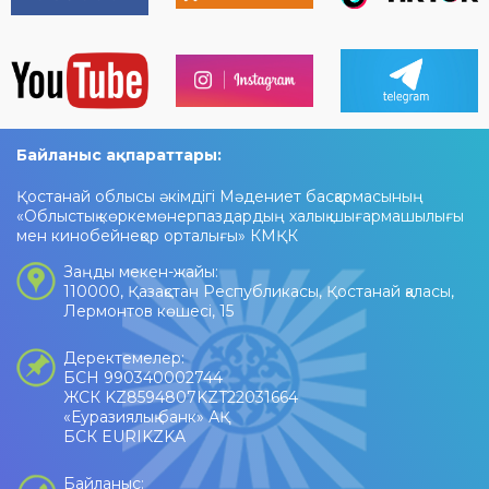
Байланыс ақпараттары:
Қостанай облысы әкімдігі Мәдениет басқармасының
«Облыстық көркемөнерпаздардың халық шығармашылығы
мен кинобейнеқор орталығы» КМҚК
Заңды мекен-жайы:
110000, Қазақстан Республикасы, Қостанай қаласы,
Лермонтов көшесі, 15
Деректемелер:
БСН 990340002744
ЖСК KZ8594807KZT22031664
«Еуразиялық банк» АҚ
БСК EURIKZKA
Байланыс: