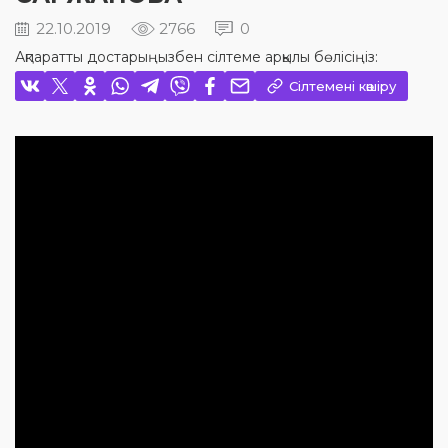
22.10.2019
2766
0
Ақпаратты достарыңызбен сілтеме арқылы бөлісіңіз:
Сілтемені көшіру