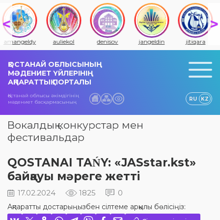
amangeldy
auliekol
denisov
jangeldin
jitiqara
ҚОСТАНАЙ ОБЛЫСЫНЫҢ
МӘДЕНИЕТ ҮЙЛЕРІНІҢ
АҚПАРАТТЫҚ ПОРТАЛЫ
Қостанай облысы әкімдігінің
RU
KZ
мәдениет басқармасының
Вокалдық конкурстар мен
фестивальдар
QOSTANAI TAŃY: «JASstar.kst»
байқауы мәреге жетті
17.02.2024
1825
0
Ақпаратты достарыңызбен сілтеме арқылы бөлісіңіз: