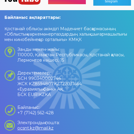
Байланыс ақпараттары:
Қостанай облысы әкімдігі Мәдениет басқармасының
«Облыстық көркемөнерпаздардың халық шығармашылығы
мен кинобейнеқор орталығы» КМҚК
Заңды мекен-жайы:
110000, Қазақстан Республикасы, Қостанай қаласы,
Лермонтов көшесі, 15
Деректемелер:
БСН 990340002744
ЖСК KZ8594807KZT22031664
«Еуразиялық банк» АҚ
БСК EURIKZKA
Байланыс:
+7 (7142) 562-428
Электрондық пошта:
ocsnt.kz@mail.kz