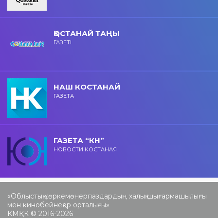
ҚОСТАНАЙ ТАҢЫ
ГАЗЕТІ
НАШ КОСТАНАЙ
ГАЗЕТА
ГАЗЕТА “КН”
НОВОСТИ КОСТАНАЯ
«Облыстық көркемөнерпаздардың халық шығармашылығы
мен кинобейнеқор орталығы»
КМҚК © 2016-2026