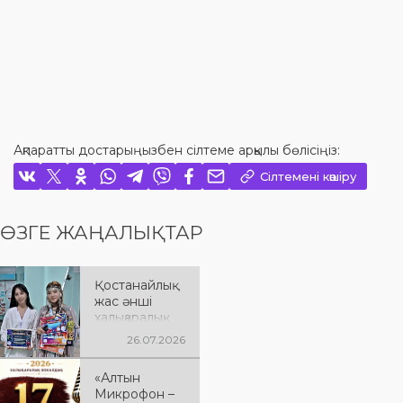
Ақпаратты достарыңызбен сілтеме арқылы бөлісіңіз:
Сілтемені көшіру
ӨЗГЕ ЖАҢАЛЫҚТАР
Қостанайлық
жас әнші
халықаралық
байқауда
26.07.2026
жеңімпаз
атанды
«Алтын
Микрофон –