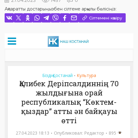
27.04.2023
1457
0
Ақпаратты достарыңызбен сілтеме арқылы бөлісіңіз:
Сілтемені көшіру