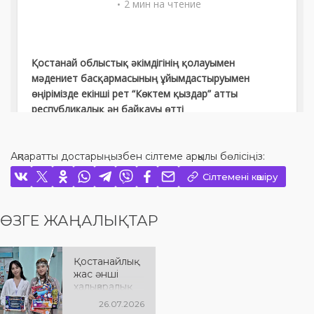
Ақпаратты достарыңызбен сілтеме арқылы бөлісіңіз:
Сілтемені көшіру
ӨЗГЕ ЖАҢАЛЫҚТАР
Қостанайлық
жас әнші
халықаралық
байқауда
26.07.2026
жеңімпаз