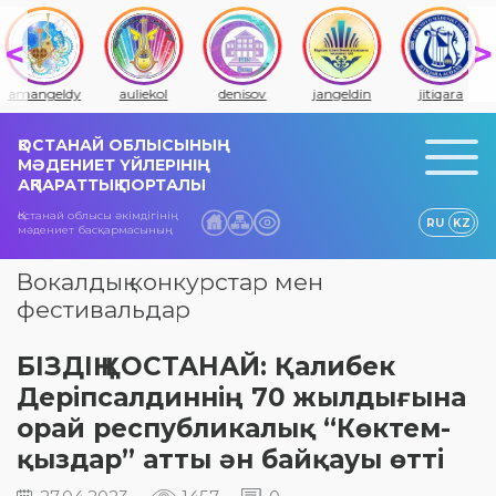
amangeldy
auliekol
denisov
jangeldin
jitiqara
ҚОСТАНАЙ ОБЛЫСЫНЫҢ
МӘДЕНИЕТ ҮЙЛЕРІНІҢ
АҚПАРАТТЫҚ ПОРТАЛЫ
Қостанай облысы әкімдігінің
RU
KZ
мәдениет басқармасының
Вокалдық конкурстар мен
фестивальдар
БІЗДІҢ ҚОСТАНАЙ: Қалибек
Деріпсалдиннің 70 жылдығына
орай республикалық “Көктем-
қыздар” атты ән байқауы өтті