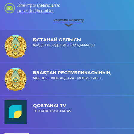
Электрондық пошта:
ocsnt.kz@mail.kz
ҚОСТАНАЙ ОБЛЫСЫ
ӘКІМДІГІНІҢ МӘДЕНИЕТ БАСҚАРМАСЫ
ҚАЗАҚСТАН РЕСПУБЛИКАСЫНЫҢ
МӘДЕНИЕТ ЖӘНЕ АҚПАРАТ МИНИСТРЛІГІ
QOSTANAI TV
ТВ КАНАЛ КОСТАНАЯ