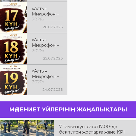
атанды
«Алтын
Микрофон –
2026»
халықаралық
26.07.2026
вокалистер
байқауына 17
«Алтын
күн қалды
Микрофон –
2026»
халықаралық
25.07.2026
вокалистер
байқауына 18
«Алтын
күн қалды
Микрофон –
2026»
халықаралық
24.07.2026
вокалистер
байқауына 19
күн қалды
МӘДЕНИЕТ ҮЙЛЕРІНІҢ ЖАҢАЛЫҚТАРЫ
7 тамыз күні сағат17:00-де
бекітілген жоспарға және KPI