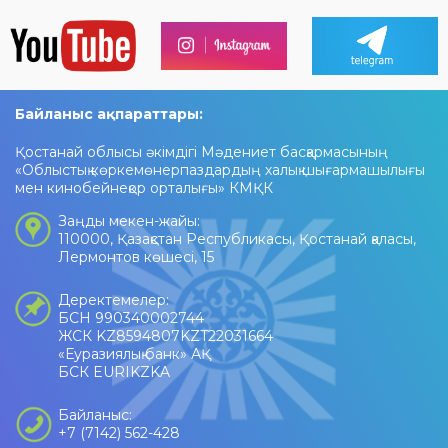
Байланыс ақпараттары:
Қостанай облысы әкімдігі Мәдениет басқармасының
«Облыстық көркемөнерпаздардың халық шығармашылығы
мен кинобейнеқор орталығы» КМҚК
Заңды мекен-жайы:
110000, Қазақстан Республикасы, Қостанай қаласы,
Лермонтов көшесі, 15
Деректемелер:
БСН 990340002744
ЖСК KZ8594807KZT22031664
«Еуразиялық банк» АҚ
БСК EURIKZKA
Байланыс:
+7 (7142) 562-428