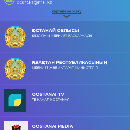
ocsnt.kz@mail.kz
ҚОСТАНАЙ ОБЛЫСЫ
ӘКІМДІГІНІҢ МӘДЕНИЕТ БАСҚАРМАСЫ
ҚАЗАҚСТАН РЕСПУБЛИКАСЫНЫҢ
МӘДЕНИЕТ ЖӘНЕ АҚПАРАТ МИНИСТРЛІГІ
QOSTANAI TV
ТВ КАНАЛ КОСТАНАЯ
QOSTANAI MEDIA