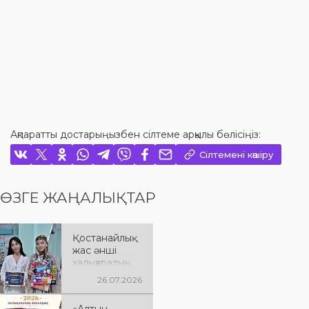
Ақпаратты достарыңызбен сілтеме арқылы бөлісіңіз:
Сілтемені көшіру
ӨЗГЕ ЖАҢАЛЫҚТАР
Қостанайлық
жас әнші
халықаралық
байқауда
26.07.2026
жеңімпаз
атанды