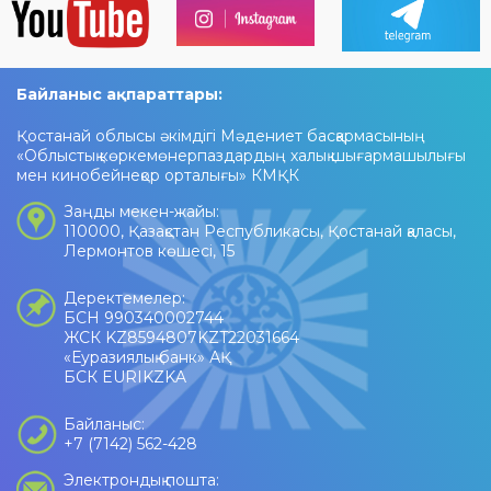
Байланыс ақпараттары:
Қостанай облысы әкімдігі Мәдениет басқармасының
«Облыстық көркемөнерпаздардың халық шығармашылығы
мен кинобейнеқор орталығы» КМҚК
Заңды мекен-жайы:
110000, Қазақстан Республикасы, Қостанай қаласы,
Лермонтов көшесі, 15
Деректемелер:
БСН 990340002744
ЖСК KZ8594807KZT22031664
«Еуразиялық банк» АҚ
БСК EURIKZKA
Байланыс:
+7 (7142) 562-428
Электрондық пошта: