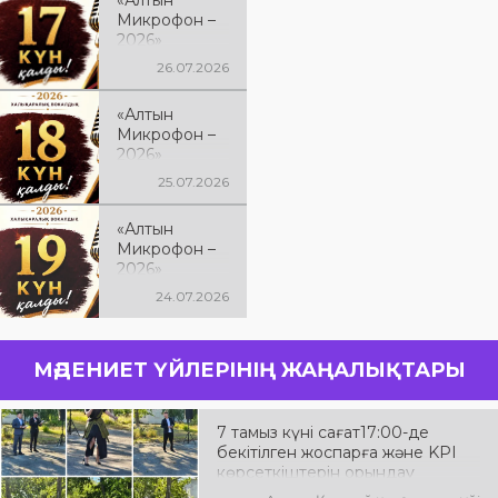
«Алтын
Микрофон –
2026»
халықаралық
26.07.2026
вокалистер
байқауына 17
«Алтын
күн қалды
Микрофон –
2026»
халықаралық
25.07.2026
вокалистер
байқауына 18
«Алтын
күн қалды
Микрофон –
2026»
халықаралық
24.07.2026
вокалистер
байқауына 19
күн қалды
МӘДЕНИЕТ ҮЙЛЕРІНІҢ ЖАҢАЛЫҚТАРЫ
7 тамыз күні сағат17:00-де
бекітілген жоспарға және KPI
көрсеткіштерін орындау
аясында «Таза Қазақстан»