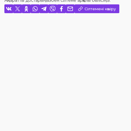
Ақпаратты достарыңызбен сілтеме арқылы бөлісіңіз:
Сілтемені көшіру