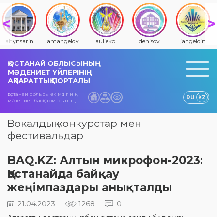
altynsarin
amangeldy
auliekol
denisov
jangeldin
ҚОСТАНАЙ ОБЛЫСЫНЫҢ
МӘДЕНИЕТ ҮЙЛЕРІНІҢ
АҚПАРАТТЫҚ ПОРТАЛЫ
Қостанай облысы әкімдігінің
RU
KZ
мәдениет басқармасының
Вокалдық конкурстар мен
фестивальдар
BAQ.KZ: Алтын микрофон-2023:
Қостанайда байқау
жеңімпаздары анықталды
21.04.2023
1268
0