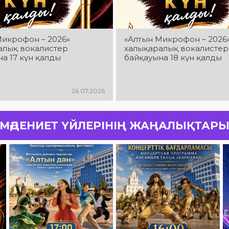
Микрофон – 2026»
«Алтын Микрофон – 2026
алық вокалистер
халықаралық вокалистер
а 17 күн қалды
байқауына 18 күн қалды
26.07.2026
МӘДЕНИЕТ ҮЙЛЕРІНІҢ ЖАҢАЛЫҚТАР