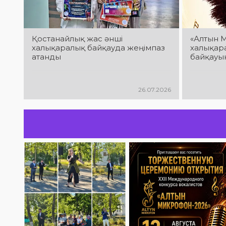
Қостанайлық жас әнші
«Алтын 
халықаралық байқауда жеңімпаз
халықар
атанды
байқауын
26.07.2026