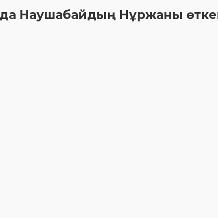
рқада Наушабайдың Нұржаны өтке