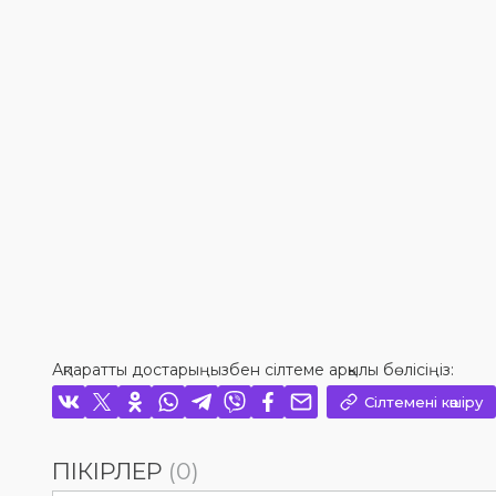
Ақпаратты достарыңызбен сілтеме арқылы бөлісіңіз:
Сілтемені көшіру
ПІКІРЛЕР
(0)