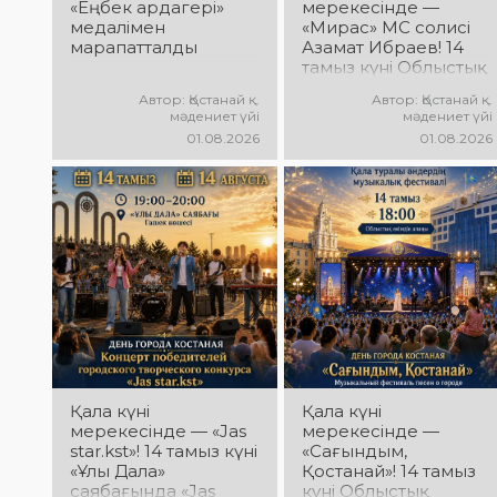
болыңыздар!
«Еңбек ардагері»
мерекесінде —
Келіңіздер, жас
медалімен
«Мирас» МС солисі
таланттарға бірге
марапатталды
Азамат Ибраев! 14
қолдау көрсетейік!
тамыз күні Облыстық
әкімдік алаңында
Автор: Қостанай қ.
Автор: Қостанай қ.
Азамат Ибраевтың
мәдениет үйі
мәдениет үйі
концерттік
01.08.2026
01.08.2026
бағдарламасы өтеді!
Сіздерді сүйікті
әндер, жарқын
орындау, қуатты
энергия мен көтеріңкі
мерекелік көңіл күй
күтеді!
Қала күні
Қала күні
мерекесінде — «Jas
мерекесінде —
star.kst»! 14 тамыз күні
«Сағындым,
«Ұлы Дала»
Қостанай»! 14 тамыз
саябағында «Jas
күні Облыстық