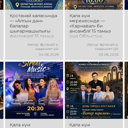
Қостанай қаласында
Қала күні
— «Алтын дән»
мерекесінде —
балалар
«Карнавал» би
шығармашылығы
ансамблі! 15 тамыз
фестивалі! 15 тамыз
күні Облыстық
күні Облыстық
әкімдік алаңында
Автор: Қостанай қ.
Автор: Қостанай қ.
әкімдік алаңында
«Карнавал» би
мәдениет үйі
мәдениет үйі
«Даму бала»
ансамблінің
04.08.2026
03.08.2026
жобасының балалар
концерттік
шығармашылық
бағдарламасы өтеді!
ұжымдары
Ансамбль жетекшісі
қатысатын «Алтын
— Шамиль
дән» фестивалі өтеді!
Фахрутдинов.
Сіздерді жас
Сіздерді әсерлі
таланттардың
хореографиялық
жарқын өнері, әсем
қойылымдар,
әндер, әсерлі билер
жарқын бейнелер,
мен мерекелік көңіл
қуатты ырғақ пен
күй күтеді!
мерекелік көңіл күй
күтеді!
Қала күні
Қала күні