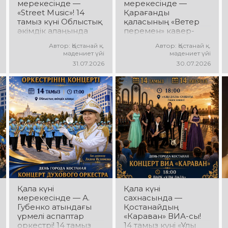
мерекесінде —
мерекесінде —
«Street Music»! 14
Қарағанды
тамыз күні Облыстық
қаласының «Ветер
әкімдік алаңында
перемен» кавер-
қаланың жастар
тобы! 14 тамыз күні
Автор: Қостанай қ.
Автор: Қостанай қ.
ұжымдарының
«Ұлы Дала»
мәдениет үйі
мәдениет үйі
«Street Music»
саябағында Юрий
31.07.2026
30.07.2026
концерттік
Шатунов пен
бағдарламасы өтеді!
«Ласковый май»
Сіздерді заманауи
тобының
музыка, жарқын
шығармашылығына
орындаулар, қуатты
арналған концерт
энергия мен көтеріңкі
өтеді! Сіздерді көпшілік
мерекелік көңіл күй
сүйіп тыңдайтын
күтеді!
әндер, жылы
естеліктер мен
ерекше музыкалық
атмосфера күтеді!
Қала күні
Қала күні
мерекесінде — А.
сахнасында —
Губенко атындағы
Қостанайдың
үрмелі аспаптар
«Караван» ВИА-сы!
оркестрі! 14 тамыз
14 тамыз күні «Ұлы