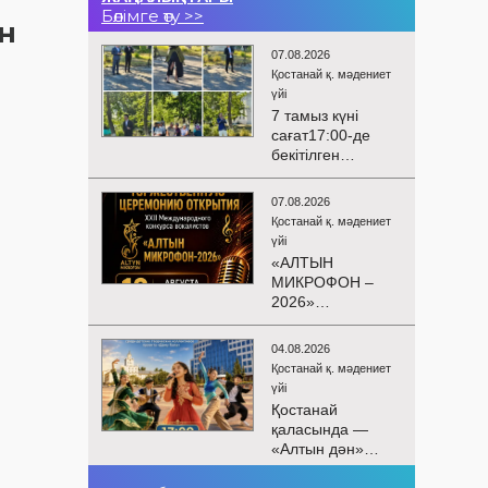
Бөлімге өту >>
н
07.08.2026
Қостанай қ. мәдениет
үйі
7 тамыз күні
сағат17:00-де
бекітілген
жоспарға және
KPI
07.08.2026
көрсеткіштерін
Қостанай қ. мәдениет
орындау аясында
үйі
«Таза Қазақстан»
«АЛТЫН
экологиялық
МИКРОФОН –
акциясына
2026»
арналған көшпелі
БАЙҚАУЫНЫҢ
концерт
САЛТАНАТТЫ
Меңдіқара
04.08.2026
АШЫЛУЫ
ауданының
Қостанай қ. мәдениет
Сіздерді
Красная Пресня
үйі
вокалистердің
ауылында
Қостанай
«Алтын
өткізілді
қаласында —
микрофон –
«Алтын дән»
2026» XXII
балалар
халықаралық