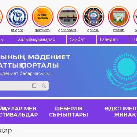
jitiqara
qamysty
qarabalyq1
qarasu
mailin
m
ры
Халықтық ұжымдар
Сұхбат
Галерея
Ш
СЫНЫҢ
МӘДЕНИЕТ
АТТЫҚ ПОРТАЛЫ
мәдениет басқармасының
ЙҚАУЛАР МЕН
ШЕБЕРЛІК
ӘДІСТІМЕЛ
СТИВАЛЬДАР
СЫНЫПТАРЫ
ЖИНАҚ
ьдар