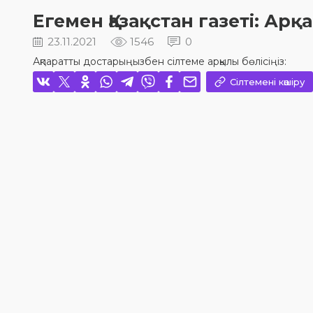
Егемен Қазақстан газеті: А
23.11.2021
1546
0
Ақпаратты достарыңызбен сілтеме арқылы бөлісіңіз:
Сілтемені көшіру