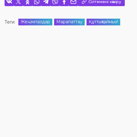
Сілтемені көшіру
Жеңімпаздар
Марапаттау
Құттықтаймыз!
Теги: