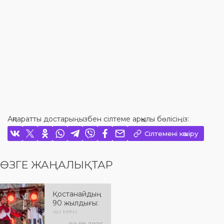
Ақпаратты достарыңызбен сілтеме арқылы бөлісіңіз:
Сілтемені көшіру
ӨЗГЕ ЖАҢАЛЫҚТАР
Қостанайдың
90 жылдығы:
ән мен
әсерге толы