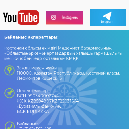
Байланыс ақпараттары:
Қостанай облысы әкімдігі Мәдениет басқармасының
«Облыстық көркемөнерпаздардың халық шығармашылығы
мен кинобейнеқор орталығы» КМҚК
Заңды мекен-жайы:
110000, Қазақстан Республикасы, Қостанай қаласы,
Лермонтов көшесі, 15
Деректемелер:
БСН 990340002744
ЖСК KZ8594807KZT22031664
«Еуразиялық банк» АҚ
БСК EURIKZKA
Байланыс: