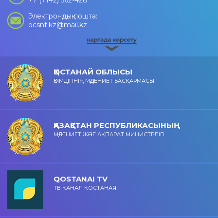
+7 (7142) 562-428
Электрондық пошта:
ocsnt.kz@mail.kz
ҚОСТАНАЙ ОБЛЫСЫ
ӘКІМДІГІНІҢ МӘДЕНИЕТ БАСҚАРМАСЫ
ҚАЗАҚСТАН РЕСПУБЛИКАСЫНЫҢ
МӘДЕНИЕТ ЖӘНЕ АҚПАРАТ МИНИСТРЛІГІ
QOSTANAI TV
ТВ КАНАЛ КОСТАНАЯ