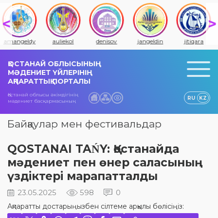
amangeldy
auliekol
denisov
jangeldin
jitiqara
ҚОСТАНАЙ ОБЛЫСЫНЫҢ
МӘДЕНИЕТ ҮЙЛЕРІНІҢ
АҚПАРАТТЫҚ ПОРТАЛЫ
Қостанай облысы әкімдігінің
RU
KZ
мәдениет басқармасының
Байқаулар мен фестивальдар
QOSTANAI TAŃY: Қостанайда
мәдениет пен өнер саласының
үздіктері марапатталды
23.05.2025
598
0
Ақпаратты достарыңызбен сілтеме арқылы бөлісіңіз: