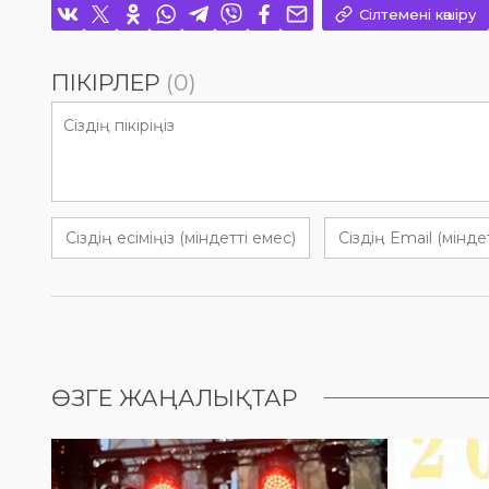
Сілтемені көшіру
ПІКІРЛЕР
(0)
ӨЗГЕ ЖАҢАЛЫҚТАР