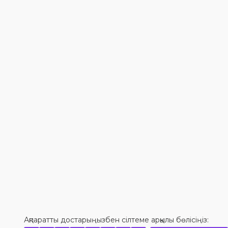
Ақпаратты достарыңызбен сілтеме арқылы бөлісіңіз: