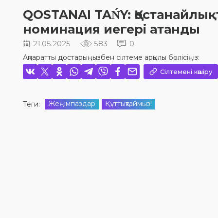
QOSTANAI TAŃY: Қостанайлы
номинация иегері атанды
21.05.2025
583
0
Ақпаратты достарыңызбен сілтеме арқылы бөлісіңіз:
Сілтемені көшіру
Жеңімпаздар
Құттықтаймыз!
Теги: