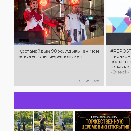
Қостанайдың 90 жылдығы: ән мен
#REPOST
әсерге толы мерекелік кеш
Лисаков
облысын
толуына 
«Өнерімі
облысты
02.08.2026
халық ш
фестива
бойынша 
жеткізд
мәдениет
жүрген 
өнерпаз
құттықта