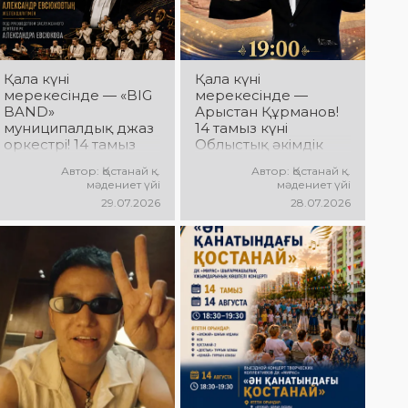
АРНАЛҒАН
өнер көрсетеді!
МЕРЕКЕЛІК ІС-
@ne_prosto_orchestra
ШАРАЛАР
БАҒДАРЛАМАСЫ
Қала күні
Қала күні
мерекесінде — «BIG
мерекесінде —
BAND»
Арыстан Құрманов!
муниципалдық джаз
14 тамыз күні
оркестрі! 14 тамыз
Облыстық әкімдік
күні Облыстық
алаңында Арыстан
Автор: Қостанай қ.
Автор: Қостанай қ.
әкімдік алаңында
Құрмановтың
мәдениет үйі
мәдениет үйі
«BIG BAND»
«Айналдым атыңнан,
29.07.2026
28.07.2026
муниципалдық джаз
Қостанай» атты
оркестрінің концерті
концерттік
өтеді! Оркестр
бағдарламасы өтеді!
жетекшісі — ҚР
Сіздерді сүйікті
еңбек сіңірген
әндер, әсерлі
қайраткері
орындау мен
Александр Евсюков.
көтеріңкі мерекелік
Музыкалық жетекші-
көңіл күй күтеді!
аранжировщик —
Геннадий Стаканов.
Сіздерді жанды
музыка, жарқын
джаз әуендері мен