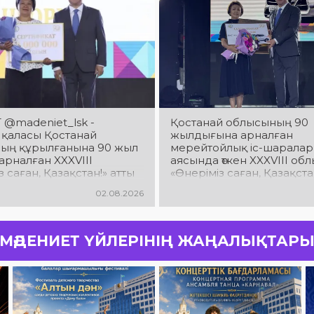
 @madeniet_lsk -
Қостанай облысының 90
 қаласы Қостанай
жылдығына арналған
ың құрылғанына 90 жыл
мерейтойлық іс-шаралар
арналған XXXVIII
аясында өткен XXXVIII об
з саған, Қазақстан!» атты
«Өнеріміз саған, Қазақста
қ көркемөнерпаздардың
шығармашылығы фестив
02.08.2026
ығармашылығы байқау
байқауының жеңімпазда
лі қорытындысы
салтанатты түрде марапа
жүлделі III орынға қол
і. Қаламыздың барша
МӘДЕНИЕТ ҮЙЛЕРІНІҢ ЖАҢАЛЫҚТАР
 саласында тер төгіп
қызметкерлері мен
дарын шын жүректен
ймыз!