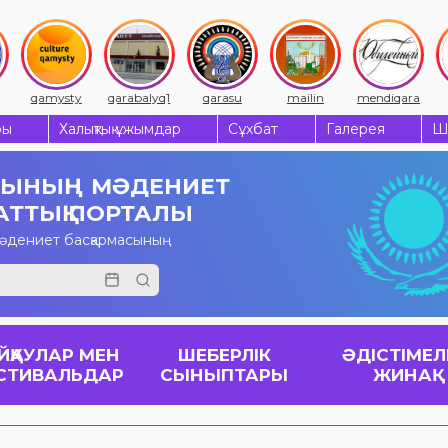
qamysty
qarabalyq1
qarasu
mailin
mendiqara
ры
Халықтық ұжымдар
Сұхбат
Галерея
Ш
СЫНЫҢ
МӘДЕНИЕТ
АТТЫҚ ПОРТАЛЫ
мәдениет басқармасының
ЙҚАУЛАР МЕН
ШЕБЕРЛІК
ӘДІСТІМЕЛ
СТИВАЛЬДАР
СЫНЫПТАРЫ
ЖИНАҚ