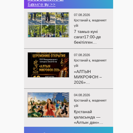
Бөлімге өту >>
07.08.2026
Қостанай қ. мәдениет
үйі
7 тамыз күні
сағат17:00-де
бекітілген
жоспарға және
KPI
07.08.2026
көрсеткіштерін
Қостанай қ. мәдениет
орындау аясында
үйі
«Таза Қазақстан»
«АЛТЫН
экологиялық
МИКРОФОН –
акциясына
2026»
арналған көшпелі
БАЙҚАУЫНЫҢ
концерт
САЛТАНАТТЫ
Меңдіқара
04.08.2026
АШЫЛУЫ
ауданының
Қостанай қ. мәдениет
Сіздерді
Красная Пресня
үйі
вокалистердің
ауылында
Қостанай
«Алтын
өткізілді
қаласында —
микрофон –
«Алтын дән»
2026» XXII
балалар
халықаралық