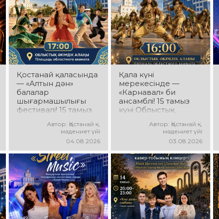
Қостанай қаласында
Қала күні
— «Алтын дән»
мерекесінде —
балалар
«Карнавал» би
шығармашылығы
ансамблі! 15 тамыз
фестивалі! 15 тамыз
күні Облыстық
күні Облыстық
әкімдік алаңында
Автор: Қостанай қ.
Автор: Қостанай қ.
әкімдік алаңында
«Карнавал» би
мәдениет үйі
мәдениет үйі
«Даму бала»
ансамблінің
04.08.2026
03.08.2026
жобасының балалар
концерттік
шығармашылық
бағдарламасы өтеді!
ұжымдары
Ансамбль жетекшісі
қатысатын «Алтын
— Шамиль
дән» фестивалі өтеді!
Фахрутдинов.
Сіздерді жас
Сіздерді әсерлі
таланттардың
хореографиялық
жарқын өнері, әсем
қойылымдар,
әндер, әсерлі билер
жарқын бейнелер,