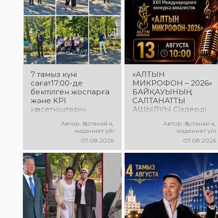
7 тамыз күні
«АЛТЫН
сағат17:00-де
МИКРОФОН – 2026»
бекітілген жоспарға
БАЙҚАУЫНЫҢ
және KPI
САЛТАНАТТЫ
көрсеткіштерін
АШЫЛУЫ Сіздерді
орындау аясында
вокалистердің
Автор: Қостанай қ.
Автор: Қостанай қ.
«Таза Қазақстан»
«Алтын микрофон –
мәдениет үйі
мәдениет үйі
экологиялық
2026» XXII
07.08.2026
07.08.2026
акциясына арналған
халықаралық
көшпелі концерт
байқауының
Меңдіқара
салтанатты ашылу
ауданының Красная
рәсіміне шақырамыз!
Пресня ауылында
Бұл күні түрлі
өткізілді
елдерден келген
талантты
орындаушылар бас
қосып, үлкен