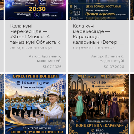
мен мерекелік көңіл
қуатты ырғақ пен
күй күтеді!
мерекелік көңіл күй
күтеді!
Қала күні
Қала күні
мерекесінде —
мерекесінде —
«Street Music»! 14
Қарағанды
тамыз күні Облыстық
қаласының «Ветер
әкімдік алаңында
перемен» кавер-
қаланың жастар
тобы! 14 тамыз күні
Автор: Қостанай қ.
Автор: Қостанай қ.
ұжымдарының
«Ұлы Дала»
мәдениет үйі
мәдениет үйі
«Street Music»
саябағында Юрий
31.07.2026
30.07.2026
концерттік
Шатунов пен
бағдарламасы өтеді!
«Ласковый май»
Сіздерді заманауи
тобының
музыка, жарқын
шығармашылығына
орындаулар, қуатты
арналған концерт
энергия мен көтеріңкі
өтеді! Сіздерді көпшілік
мерекелік көңіл күй
сүйіп тыңдайтын
күтеді!
әндер, жылы
естеліктер мен
ерекше музыкалық
атмосфера күтеді!