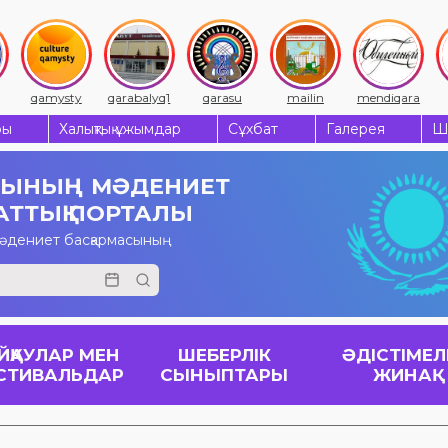
qamysty
qarabalyq1
qarasu
mailin
mendiqara
ры
Халықтық ұжымдар
Сұхбат
Галерея
Ш
СЫНЫҢ
МӘДЕНИЕТ
АТТЫҚ ПОРТАЛЫ
мәдениет басқармасының
ЙҚАУЛАР МЕН
ШЕБЕРЛІК
ӘДІСТІМЕЛ
СТИВАЛЬДАР
СЫНЫПТАРЫ
ЖИНАҚ