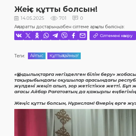
Жеңіс құтты болсын!
14.05.2025
701
0
Ақпаратты достарыңызбен сілтеме арқылы бөлісіңіз:
Сілтемені көшіру
Айтыс
Құттықтаймыз!
Теги:
«Құндылықтарға негізделген білім беру» жоба
тақырыбындағы оқушылар арасындағы республи
жүлдені жеңіп алып, зор жетістікке жетті. Бұл
ағасы Айбар Рағатовтың да қажырлы еңбегінің
Жеңіс құтты болсын, Нұрислам! Өнерің өрге жүз