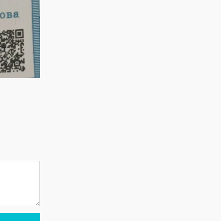
дайындық
пысықталды