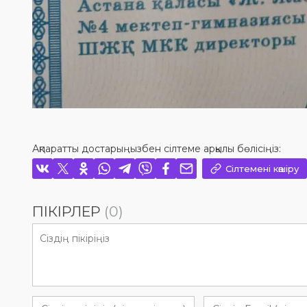
Ақпаратты достарыңызбен сілтеме арқылы бөлісіңіз:
Сілтемені көшіру
ПІКІРЛЕР
(0)