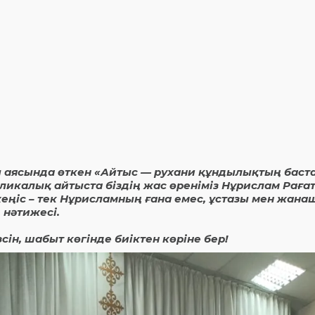
сы аясында өткен «Айтыс — рухани құндылықтың баст
калық айтыста біздің жас өреніміз Нұрислам Рағат
 жеңіс – тек Нұрисламның ғана емес, ұстазы мен жан
 нәтижесі.
сін, шабыт көгінде биіктен көріне бер!