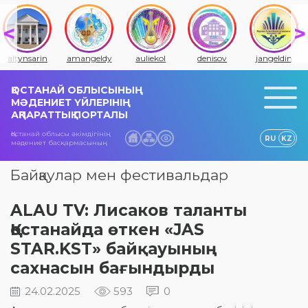
altynsarin
amangeldy
auliekol
denisov
jangeldin
ҚОСТАНАЙ ОБЛЫСЫНЫҢ
МӘДЕНИЕТ ҮЙЛЕРІНІҢ
АҚПАРАТТЫҚ ПОРТАЛЫ
Қостанай облысы әкімдігінің
RU
KZ
мәдениет басқармасының
Байқаулар мен фестивальдар
ALAU TV: Лисаков таланты
Қостанайда өткен «JAS
STAR.KST» байқауының
сахнасын бағындырды
24.02.2025
593
0