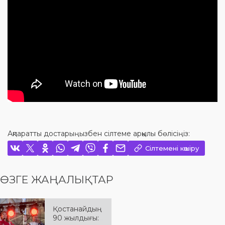
Ақпаратты достарыңызбен сілтеме арқылы бөлісіңіз:
Сілтемені көшіру
ӨЗГЕ ЖАҢАЛЫҚТАР
Қостанайдың
90 жылдығы: