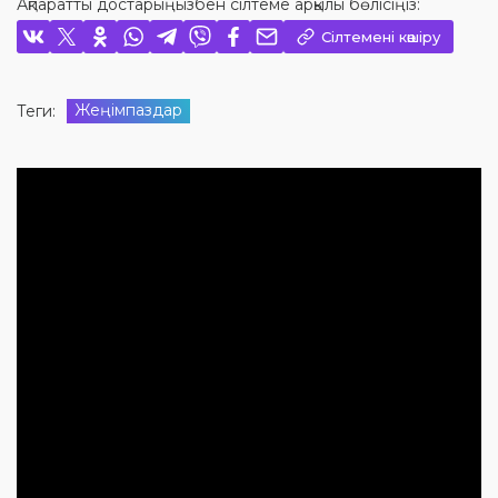
Ақпаратты достарыңызбен сілтеме арқылы бөлісіңіз:
Сілтемені көшіру
Жеңімпаздар
Теги: