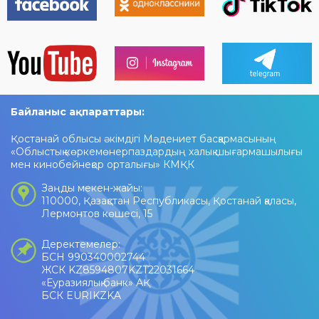
Байланыс ақпараттары:
Қостанай облысы әкімдігі Мәдениет басқармасының
«Облыстық көркемөнерпаздардың халық шығармашылығы
мен кинобейнеқор орталығы» КМҚК
Заңды мекен-жайы:
110000, Қазақстан Республикасы, Қостанай қаласы,
Лермонтов көшесі, 15
Деректемелер:
БСН 990340002744
ЖСК KZ8594807KZT22031664
«Еуразиялық банк» АҚ
БСК EURIKZKA