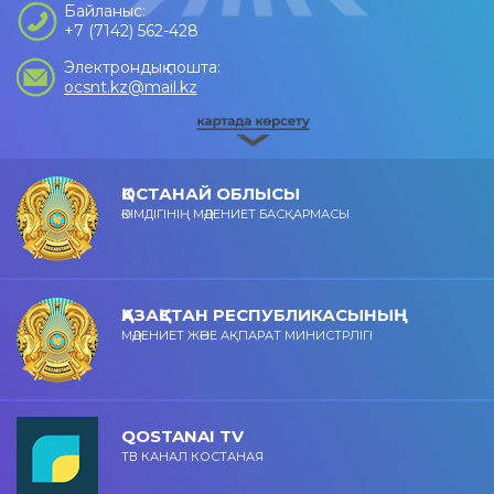
Байланыс:
+7 (7142) 562-428
Электрондық пошта:
ocsnt.kz@mail.kz
ҚОСТАНАЙ ОБЛЫСЫ
ӘКІМДІГІНІҢ МӘДЕНИЕТ БАСҚАРМАСЫ
ҚАЗАҚСТАН РЕСПУБЛИКАСЫНЫҢ
МӘДЕНИЕТ ЖӘНЕ АҚПАРАТ МИНИСТРЛІГІ
QOSTANAI TV
ТВ КАНАЛ КОСТАНАЯ