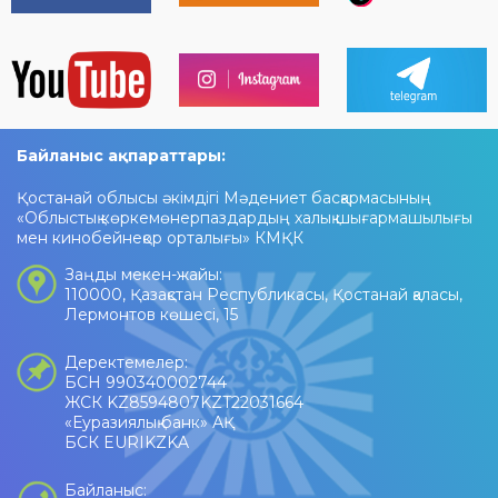
Байланыс ақпараттары:
Қостанай облысы әкімдігі Мәдениет басқармасының
«Облыстық көркемөнерпаздардың халық шығармашылығы
мен кинобейнеқор орталығы» КМҚК
Заңды мекен-жайы:
110000, Қазақстан Республикасы, Қостанай қаласы,
Лермонтов көшесі, 15
Деректемелер:
БСН 990340002744
ЖСК KZ8594807KZT22031664
«Еуразиялық банк» АҚ
БСК EURIKZKA
Байланыс: