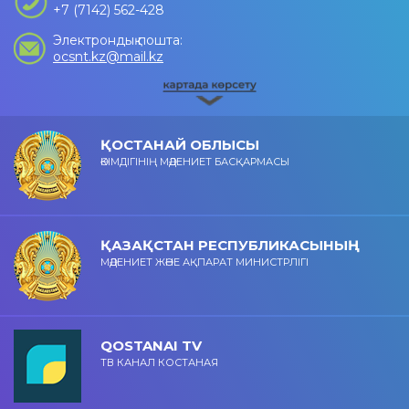
+7 (7142) 562-428
Электрондық пошта:
ocsnt.kz@mail.kz
ҚОСТАНАЙ ОБЛЫСЫ
ӘКІМДІГІНІҢ МӘДЕНИЕТ БАСҚАРМАСЫ
ҚАЗАҚСТАН РЕСПУБЛИКАСЫНЫҢ
МӘДЕНИЕТ ЖӘНЕ АҚПАРАТ МИНИСТРЛІГІ
QOSTANAI TV
ТВ КАНАЛ КОСТАНАЯ