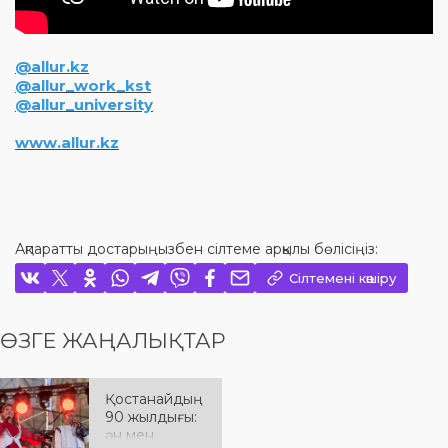
@allur.kz
@allur_work_kst
@allur_university
www.allur.kz
Ақпаратты достарыңызбен сілтеме арқылы бөлісіңіз:
Сілтемені көшіру
ӨЗГЕ ЖАҢАЛЫҚТАР
Қостанайдың
90 жылдығы:
ән мен