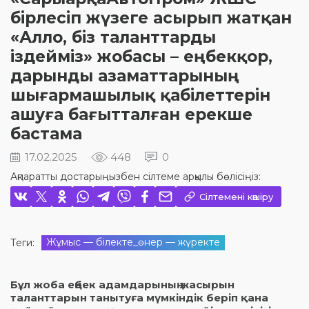
бірлесіп жүзеге асырып жатқан
«Алло, біз таланттарды
іздейміз» жобасы – еңбекқор,
дарынды азаматтарының
шығармашылық қабілеттерін
ашуға бағытталған ерекше
бастама
17.02.2025
448
0
Ақпаратты достарыңызбен сілтеме арқылы бөлісіңіз:
Сілтемені көшіру
Жұмыс — білекте_өнер — жүректе
Теги:
Бұл жоба еңбек адамдарының жасырын
таланттарын танытуға мүмкіндік беріп қана