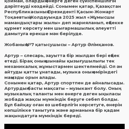
қоймай, олардың өнерге деген сүйіспеншілігін
дәріптеуді көздейді. Сонымен қатар, Қазақстан
Республикасының Президенті Қасым-Жомарт
Тоқаевтың Жолдауында 2025 жыл «Жұмысшы
мамандықтары жылы» деп жарияланып, еңбекке
құрмет көрсету мен шығармашылық әлеуетті
дамытуға ерекше мән берілуде.
Жобаның №7 қатысушысы – Артур Әлімқанов.
Артур – слесарь, зауытта бір жылдан бері еңбек
етеді. Бірақ оның шынайы қызығушылығы тек
механикалық жұмыстармен шектелмейді. Ол ән
айтуды қатты ұнатады, музыка оның өміріндегі
маңызды орын алады.
Сонымен қатар, Артур спортпен де айналысады.
Артурдың басты мақсаты – музыкант болу. Оның
музыкалық таланты мен өнерге деген ықыласы
жобада жақсы мүмкіндік беруге себеп болды.
Бұл байқау оған өз шеберлігін көрсетуге, өнерін
көпшілікке танытуға және арманына бір қадам
жақындатуға мүмкіндік береді.