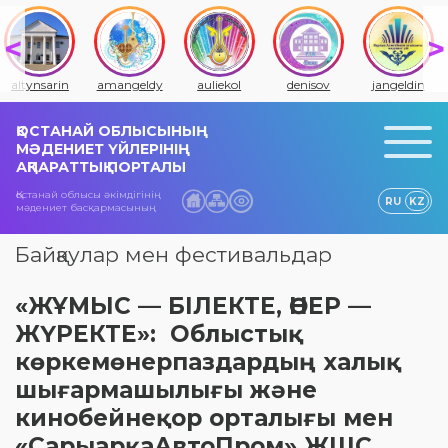
altynsarin
amangeldy
auliekol
denisov
jangeldin
ҚОСТАНАЙ ОБЛЫСЫНЫҢ
МӘДЕНИЕТ ҮЙЛЕРІНІҢ
АҚПАРАТТЫҚ ПОРТАЛЫ
Қостанай облысы әкімдігінің
RU
KZ
мәдениет басқармасының
Байқаулар мен фестивальдар
«ЖҰМЫС — БІЛЕКТЕ, ӨНЕР —
ЖҮРЕКТЕ»: Облыстық
көркемөнерпаздардың халық
шығармашылығы және
кинобейнеқор орталығы мен
«СарыарқаАвтоПром» ЖШС