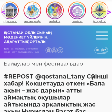
altynsarin
amangeldy
auliekol
denisov
jangeldin
ҚОСТАНАЙ ОБЛЫСЫНЫҢ
МӘДЕНИЕТ ҮЙЛЕРІНІҢ
АҚПАРАТТЫҚ ПОРТАЛЫ
Қостанай облысы әкімдігінің
RU
KZ
мәдениет басқармасының
Байқаулар мен фестивальдар
#REPOST @qostanai_tany Сүйінші
хабар! Көкшетауда өткен «Бала
ақын – жас дарын» атты
аймақтық оқушылар
айтысында арқалықтық жас
ақын Нұрислам Рағат бас