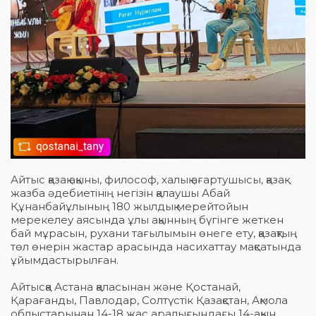
Айтыс қазақ ақыны, философ, халық ағартушысы, қазақ
жазба әдебиетінің негізін қалаушы Абай
Құнанбайұлының 180 жылдық мерейтойын
мерекелеу аясында ұлы ақынның бүгінге жеткен
бай мұрасын, рухани тағылымын өнеге ету, қазақтың
төл өнерін жастар арасында насихаттау мақсатында
ұйымдастырылған.
Айтысқа Астана қаласынан және Қостанай,
Қарағанды, Павлодар, Солтүстік Қазақстан, Ақмола
облыстарынан 14-18 жас аралығындағы 14-ақын