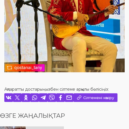
Ақпаратты достарыңызбен сілтеме арқылы бөлісіңіз:
Сілтемені көшіру
ӨЗГЕ ЖАҢАЛЫҚТАР