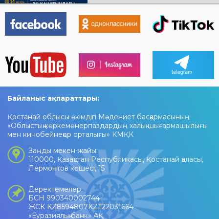
Байланыс ақпараттары:
Қостанай облысы әкімдігі Мәдениет басқармасының
«Облыстық көркемөнерпаздардың халық шығармашылығы
мен кинобейнеқор орталығы» КМҚК
Заңды мекен-жайы:
110000, Қазақстан Республикасы, Қостанай қаласы,
Лермонтов көшесі, 15
Деректемелер:
БСН 990340002744
ЖСК KZ8594807KZT22031664
«Еуразиялық банк» АҚ