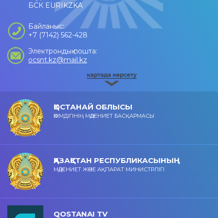
БСК EURIKZKA
Байланыс:
+7 (7142) 562-428
Электрондық пошта:
ocsnt.kz@mail.kz
ҚОСТАНАЙ ОБЛЫСЫ
ӘКІМДІГІНІҢ МӘДЕНИЕТ БАСҚАРМАСЫ
ҚАЗАҚСТАН РЕСПУБЛИКАСЫНЫҢ
МӘДЕНИЕТ ЖӘНЕ АҚПАРАТ МИНИСТРЛІГІ
QOSTANAI TV