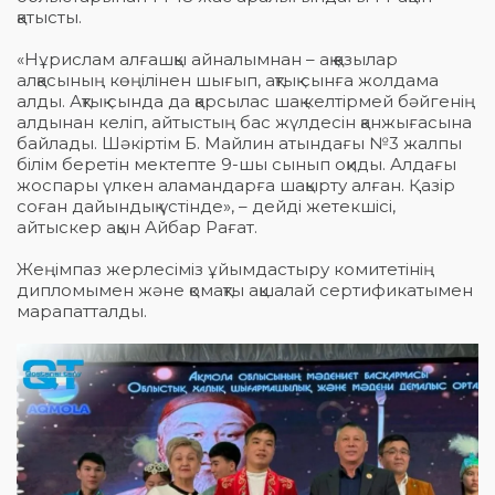
қатысты.
«Нұрислам алғашқы айналымнан – ақ қазылар
алқасының көңілінен шығып, ақтық сынға жолдама
алды. Ақтық сында да қарсылас шақ келтірмей бәйгенің
алдынан келіп, айтыстың бас жүлдесін қанжығасына
байлады. Шәкіртім Б. Майлин атындағы №3 жалпы
білім беретін мектепте 9-шы сынып оқиды. Алдағы
жоспары үлкен аламандарға шақырту алған. Қазір
соған дайындық үстінде», – дейді жетекшісі,
айтыскер ақын Айбар Рағат.
Жеңімпаз жерлесіміз ұйымдастыру комитетінің
дипломымен және қомақты ақшалай сертификатымен
марапатталды.