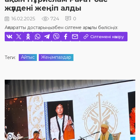
жүлдені жеңіп алды
16.02.2025
724
0
Ақпаратты достарыңызбен сілтеме арқылы бөлісіңіз:
Сілтемені көшіру
Айтыс
Жеңімпаздар
Теги: