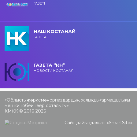
ГАЗЕТІ
НАШ КОСТАНАЙ
ГАЗЕТА
ГАЗЕТА “КН”
НОВОСТИ КОСТАНАЯ
«Облыстық көркемөнерпаздардың халық шығармашылығы
мен кинобейнеқор орталығы»
КМҚК © 2016-2026
Сайт дайындалған «
SmartSite
»