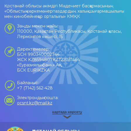
Қостанай облысы әкімдігі Мәдениет басқармасының
«Облыстық көркемөнерпаздардың халық шығармашылығы
мен кинобейнеқор орталығы» КМҚК
Заңды мекен-жайы:
110000, Қазақстан Республикасы, Қостанай қаласы,
Лермонтов көшесі, 15
Деректемелер:
БСН 990340002744
ЖСК KZ8594807KZT22031664
«Еуразиялық банк» АҚ
БСК EURIKZKA
Байланыс:
+7 (7142) 562-428
Электрондық пошта:
ocsnt.kz@mail.kz