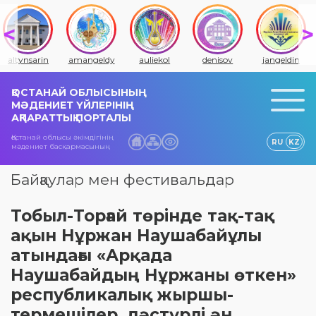
altynsarin
amangeldy
auliekol
denisov
jangeldin
ҚОСТАНАЙ ОБЛЫСЫНЫҢ
МӘДЕНИЕТ ҮЙЛЕРІНІҢ
АҚПАРАТТЫҚ ПОРТАЛЫ
Қостанай облысы әкімдігінің
RU
KZ
мәдениет басқармасының
Байқаулар мен фестивальдар
Тобыл-Торғай төрінде тақ-тақ
ақын Нұржан Наушабайұлы
атындағы «Арқада
Наушабайдың Нұржаны өткен»
республикалық жыршы-
термешілер, дәстүрлі ән