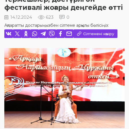
фестивалі жоғары деңгейде өтті
14.12.2024
623
0
Ақпаратты достарыңызбен сілтеме арқылы бөлісіңіз:
Сілтемені көшіру