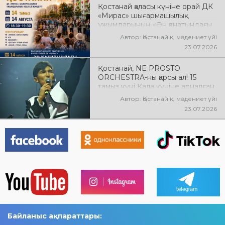
Қостанай қаласы күніне орай ДК
«Мирас» шығармашылық
ұжымдарының «Ән қанатындағы
Қостанай» көшпелі концерті
Автор: Қостанай қ. мәдениет үйі
өтеді! Баршаңызды мерекелік
23.07.2026
концертке шақырамыз!
Қостанай, NE PROSTO
ORCHESTRA-ны қарсы ал! 15
тамыз күні Қала күніне арналған
мерекелік концертте NE
Автор: Қостанай қ. мәдениет үйі
PROSTO ORCHESTRA өнер
23.07.2026
көрсетеді! @ne_prosto_orchestra
Байланыс ақпараттары: