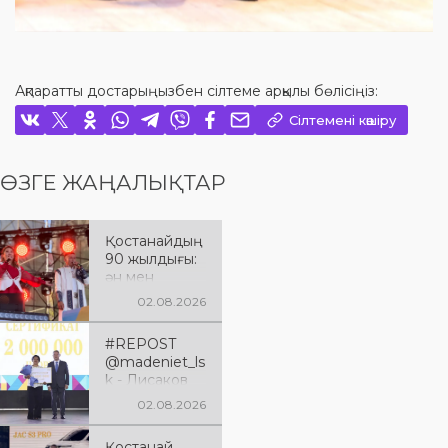
Ақпаратты достарыңызбен сілтеме арқылы бөлісіңіз:
Сілтемені көшіру
ӨЗГЕ ЖАҢАЛЫҚТАР
Қостанайдың
90 жылдығы:
ән мен
әсерге толы
02.08.2026
мерекелік
кеш
#REPOST
@madeniet_ls
k - Лисаков
қаласы
02.08.2026
Қостанай
облысының
Қостанай