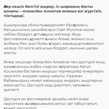
Өнер кешін белгілі жырау, іс-шараның басты
қонағы – Алмасбек Алматов ағамыз өзі жүргізіп,
тізгіндеді.
Ашылуында облыстық мәдениет басқармасы
басшысының орынбасары Саят Жүсіпов жылы
лебізін білдіріп, құттықтауын жеткізді. Жыр
фестивалінің құрметті қонағы Алмас ағамыз осы
жобаны бес жыл бойы қолдап, жанашырлық танытып
келеді. Ол кісіге алғысын білдіріп, иығына шапан
жапты.
Өнер кешінде Алмасбек Алматов пен дәстүрлі әнші,
Қазақстанның еңбек сіңірген қайраткері Айгүл
Қосанова бастаған жыршы-термешілер өнерлерін
көрсетіп, жырдан шашу шашты. Нұржан
бабамыздың кемел мазмұнды әндерін, жырларын
жаңғыртты. Дәстүрлі әнді дәріптеп, халық әнін
әуелетті.
Дәстүрлі ән фестиваліне арнайы келіп өнер
көрсеткен қонақтарымызға алғыс хат табысталып,
құрмет көрсетілді.